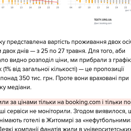
ку представлена вартість проживання двох осі
 двох днів — з 25 по 27 травня. Для того, аби
ло видно розподіл ціни, ми прибрали з графі
 (1% від загальної кількості) — це пропозиції
 понад 350 тис. грн. Проте вони враховані при
ку медіани.
ли за цінами тільки на booking.com і тільки по
ші сервіси не моніторили. Згодом виявилося, 
німають готелі в Житомирі за «нефутбольними
Деякі компанії фанатів жили в університетськи