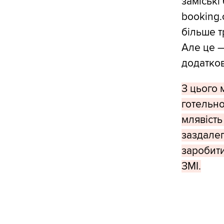
заміські
booking.
більше т
Але це —
додатков
З цього 
готельно
млявість
заздалег
заробити
ЗМІ.