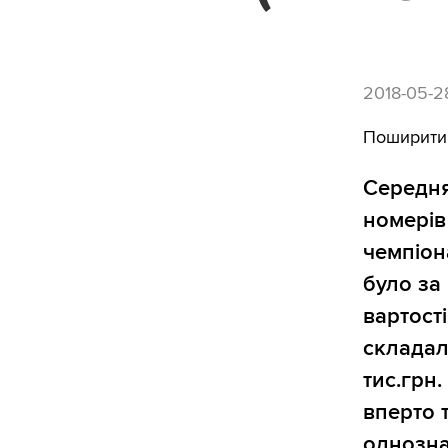
2018-05-2
Поширити
Середня
номерів
чемпіон
було за 
вартост
складал
тис.грн.
вперто 
однозна