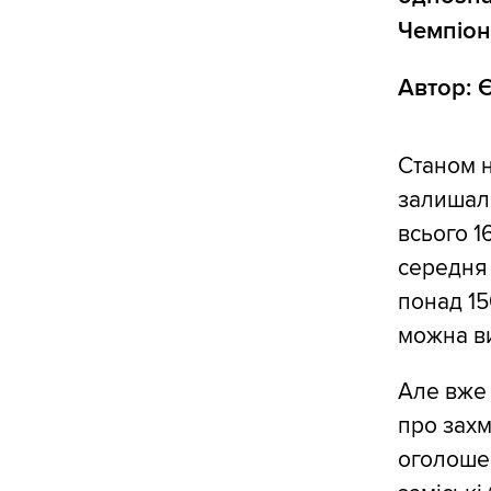
Чемпіон
Автор: 
Станом н
залишало
всього 1
середня 
понад 15
можна ви
Але вже 
про захм
оголошен