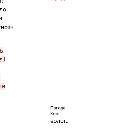
на
UA
EN
ало
и.
тисяч
ть
 і
о
ти
Погода
Київ
волог.: