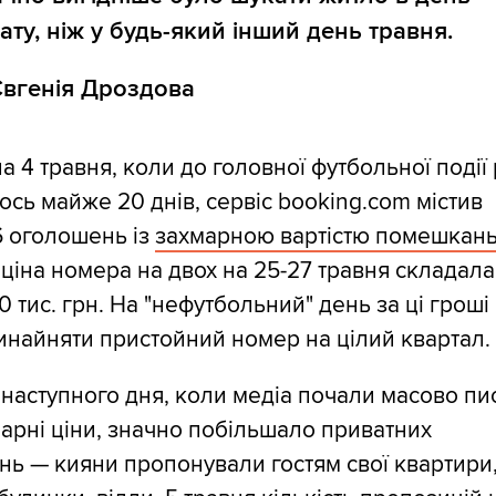
ату, ніж у будь-який інший день травня.
Євгенія Дроздова
а 4 травня, коли до головної футбольної події
сь майже 20 днів, сервіс booking.com містив
6 оголошень із
захмарною вартістю помешкан
ціна номера на двох на 25-27 травня складала
0 тис. грн. На "нефутбольний" день за ці гроші
найняти пристойний номер на цілий квартал.
наступного дня, коли медіа почали масово пи
арні ціни, значно побільшало приватних
ь — кияни пропонували гостям свої квартири