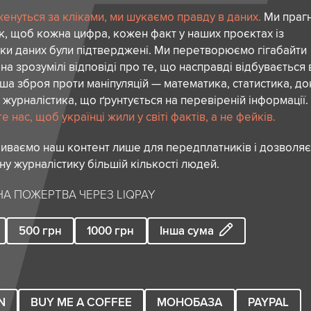
женуться за кліками, ми шукаємо правду в даних.
Ми праг
к, щоб кожна цифра, кожен факт у наших проєктах із
ки даних були підтверджені. Ми перетворюємо гігабайти
 на зрозумілі відповіді про те, що насправді відбувається 
аша зброя проти маніпуляцій — математика, статистика, до
 журналістика, що ґрунтується на перевіреній інформації.
 нас, щоб українці жили у світі фактів, а не фейків.
риваємо наш контент лише для передплатників і дозволя
сну журналістику більшій кількості людей.
А ПОЖЕРТВА ЧЕРЕЗ LIQPAY
500
грн
1000
грн
Інша сума
N
BUY ME A COFFEE
МОНОБАЗА
PAYPAL