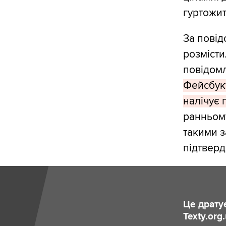
гуртожит
За повід
розмісти
повідомл
Фейсбук
налічує 
ранньому
такими з
підтверд
Це драту
Texty.org