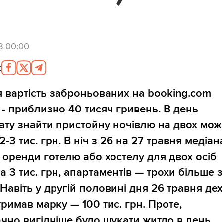
8 00:00
:
 вартість заброньованих на booking.com
 - приблизно 40 тисяч гривень. В день
ату знайти пристойну ночівлю на двох мо
2-3 тис. грн. В ніч з 26 на 27 травня медіан
і оренди готелю або хостелу для двох осіб
а 3 тис. грн, апартаментів — трохи більше з
 Навіть у другій половині дня 26 травня де
тримав марку — 100 тис. грн. Проте,
чно вигідніше було шукати житло в день