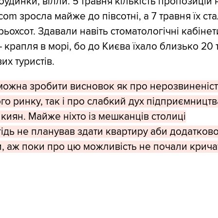
 будинки, вілли. 5 травня кількість пропозицій 
com зросла майже до півсотні, а 7 травня їх ст
рьохсот. Здавали навіть стоматологічні кабінет
 крапля в морі, бо до Києва їхало близько 20 
их туристів.
можна зробити висновок як про нерозвиненіс
го ринку, так і про слабкий дух підприємництва
 киян. Майже ніхто із мешканців столиці
ідь не планував здати квартиру аби додатков
, аж поки про цю можливість не почали крича