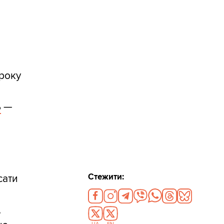
 року
ь
—
Стежити:
сати
,