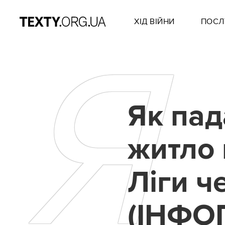
ХІД ВІЙНИ
ПОСЛ
Я
Як пад
житло 
Ліги ч
(ІНФО