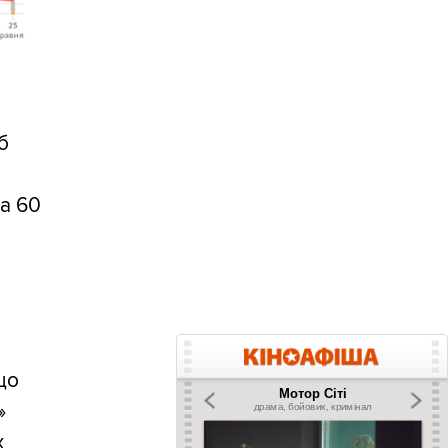
б
ка 60
що
»
х