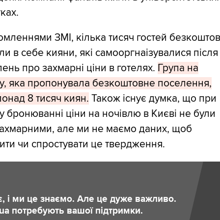
ках.
омленнями ЗМІ, кілька тисяч гостей безкошто
ли в себе кияни, які самооргнаізувалися після
ень про захмарні ціни в готелях.
Група на
у, яка пропонувала безкоштовне поселення,
понад 8 тисяч киян.
Також існує думка, що при
 бронюванні ціни на ночівлю в Києві не були
ахмарними, але ми не маємо даних, щоб
ити чи спростувати це твердження.
є, і ми це знаємо. Але це дуже важливо.
.ua потребують вашої підтримки.