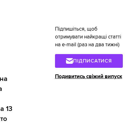
Підпишіться, щоб
отримувати найкращі статті
на e-mail (раз на два тижні)
ПІДПИСАТИСЯ
Подивитись свіжий випуск
жна
а
а 13
хто