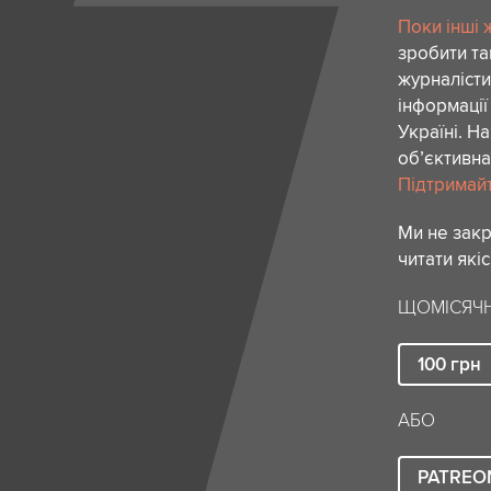
Поки інші 
зробити та
журналісти
інформації
Україні. Н
об’єктивна
Підтримайте
Ми не зак
читати які
ЩОМІСЯЧН
100
грн
АБО
PATREO