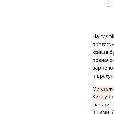
На графі
протягом
краще бу
позначок
вартістю
підрахун
Ми стежи
Києву.
Ін
фанати з
цінами. 