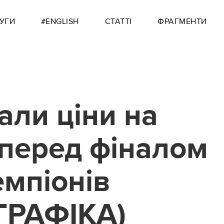
УГИ
#ENGLISH
СТАТТІ
ФРАГМЕНТИ
али ціни на
перед фіналом
емпіонів
ГРАФІКА)