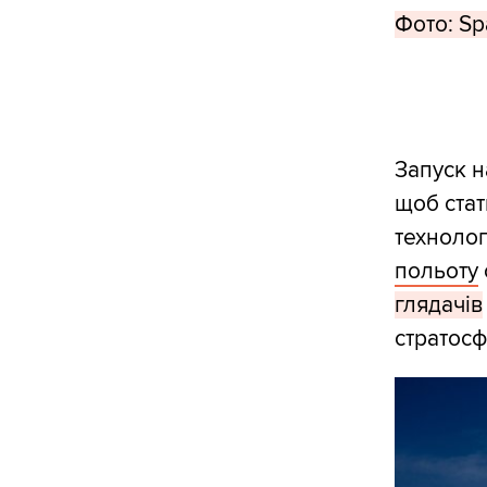
Фото: S
Запуск н
щоб стат
технолог
польоту
глядачів
стратосф