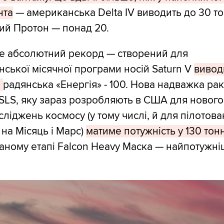
нта
— американська Delta IV виводить до 30 то
ий Протон — понад 20.
не абсолютний рекорд — створений для
ської місячної програми носій Saturn V
вивод
,
радянська «Енергія» - 100. Нова надважка ра
SLS, яку зараз розробляють в США для нового
сліджень космосу (у тому числі, й для пілотов
 на Місяць і Марс)
матиме потужність у 130 тон
аному етапі Falcon Heavy Маска — найпотужні