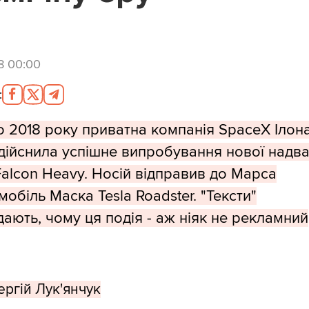
8 00:00
:
о 2018 року приватна компанія SpaceX Ілон
дійснила успішне випробування нової надв
Falcon Heavy. Носій відправив до Марса
обіль Маска Tesla Roadster. "Тексти"
дають, чому ця подія - аж ніяк не рекламний
ергій Лук'янчук