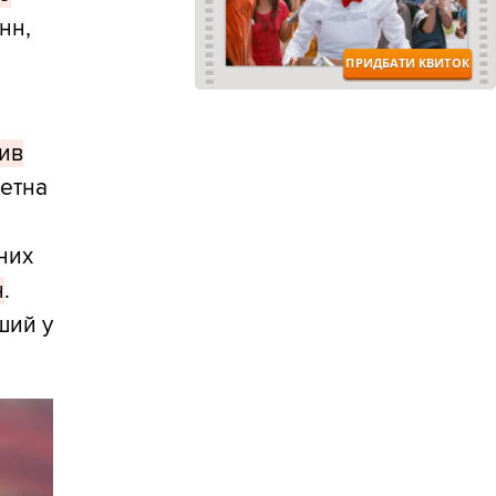
нн,
ив
кетна
аних
н
.
ший у