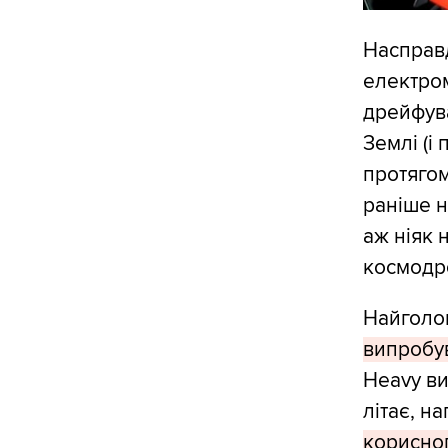
Насправд
електром
дрейфува
Землі (і
протягом
раніше н
аж ніяк 
космодр
Найголо
випробув
Heavy ви
літає, н
корисног