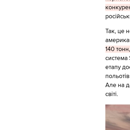
конкуре
російськ
Так, це 
американ
140 тонн
система 
етапу до
польотів
Але на д
світі.