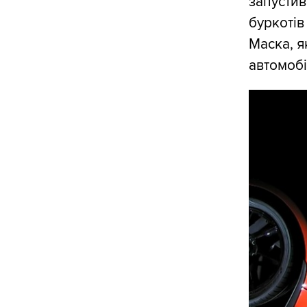
запустив
буркотів
Маска, я
автомобі