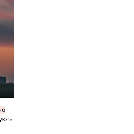
но
ують