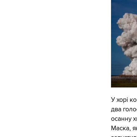
У хорі ко
два голо
осанну х
Маска, як