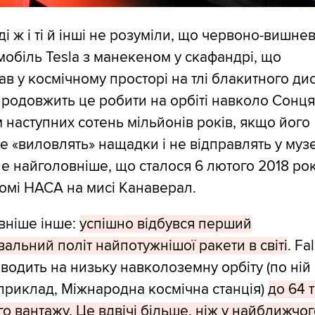
і ж і ті й інші не розуміли, що червоно-вишне
обіль Tesla з манекеном у скафандрі, що
в у космічному просторі на тлі блакитного ди
 продовжить це робити на орбіті навколо Сонц
 наступних сотень мільйонів років, якщо його
е «виловлять» нащадки і не відправлять у муз
не найголовніше, що сталося 6 лютого 2018 ро
омі НАСА на мисі Канаверал.
вніше інше:
успішно відбувся перший
альний політ найпотужнішої ракети в світі
. Fa
водить на низьку навколоземну орбіту (по ній
априклад, Міжнародна космічна станція)
до 64 
о вантажу. Це вдвічі більше, ніж у найближчо