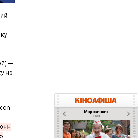
вий
ску
я
ей) —
ку на
lcon
тонн
го