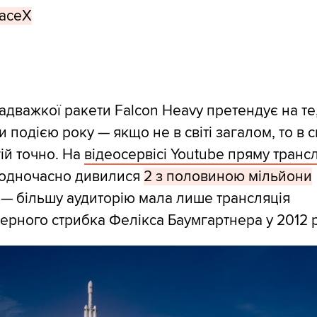
paceX
адважкої ракети Falcon Heavy претендує на те
и подією року — якщо не в світі загалом, то в св
ій точно. На
відеосервісі Youtube пряму транс
одночасно дивилися
2 з половиною мільйони
— більшу аудиторію мала лише трансляція
ерного стрибка Фелікса Баумгартнера у 2012 р