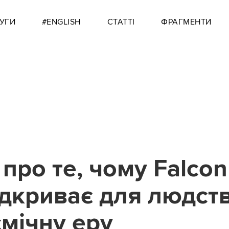
УГИ
#ENGLISH
СТАТТІ
ФРАГМЕНТИ
про те, чому Falcon
ідкриває для людст
смічну еру