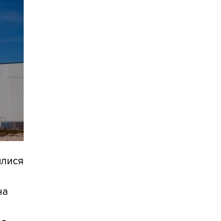
нялися
на