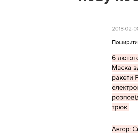
2018-02-0
Поширити
6 лютог
Маска з
ракети 
електром
розпові
трюк.
Автор: С