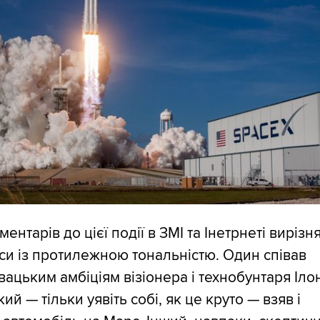
ментарів до цієї події в ЗМІ та Інетрнеті виріз
си із протилежною тональністю. Один співав
вацьким амбіціям візіонера і технобунтаря Іло
ий — тільки уявіть собі, як це круто — взяв і