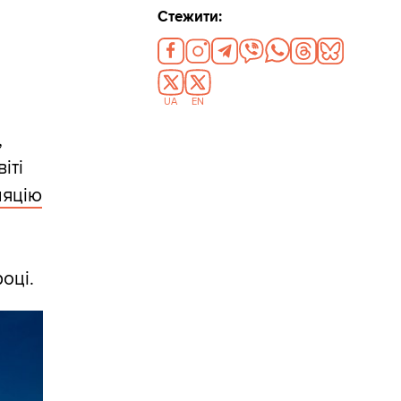
Стежити:
UA
EN
,
іті
ляцію
оці.