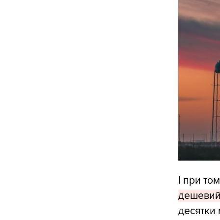
І при то
дешевий 
десятки 