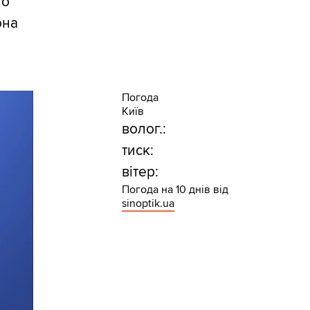
но
она
Погода
Київ
волог.:
тиск:
вітер:
Погода на 10 днів від
sinoptik.ua