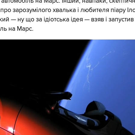
 автомобіль на Марс. Інший, навпаки, скептич
 про зарозумілого хвалька і любителя піару Іл
кий — ну що за ідіотська ідея — взяв і запустив
ль на Марс.