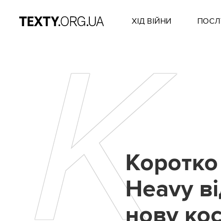
ХІД ВІЙНИ
ПОСЛ
К
Коротко 
Heavy в
нову ко