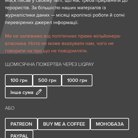
Маск писав у своєму твіті, що нас треба прирівняти до
терористів. За більшістю наших матеріалів із
журналістики даних — місяці кропіткої роботи й сотні
перевірених джерел інформації.
Ми не залежимо від політичних примх мільйонера-
власника. Ніхто не може вказувати нам, чого не
говорити чи про що не повідомляти.
ЩОМІСЯЧНА ПОЖЕРТВА ЧЕРЕЗ LIQPAY
100
грн
500
грн
1000
грн
Інша сума
АБО
PATREON
BUY ME A COFFEE
МОНОБАЗА
PAYPAL