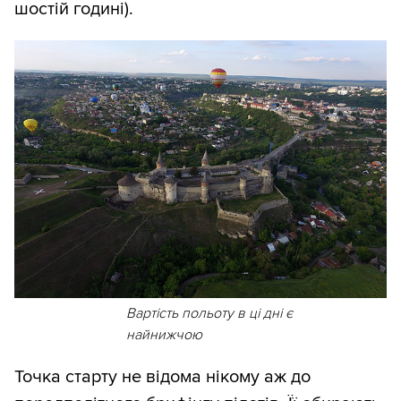
шостій годині).
Вартість польоту в ці дні є
найнижчою
Точка старту не відома нікому аж до