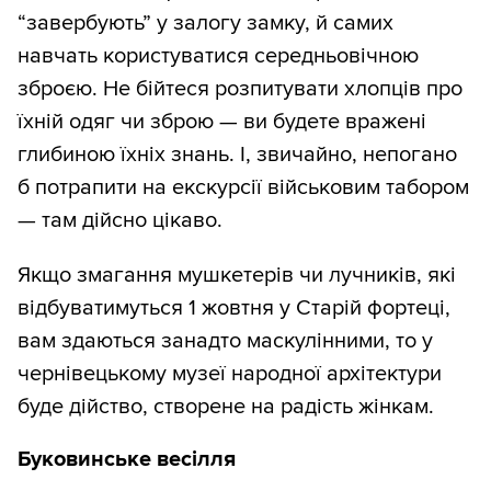
“завербують” у залогу замку, й самих
навчать користуватися середньовічною
зброєю. Не бійтеся розпитувати хлопців про
їхній одяг чи зброю — ви будете вражені
глибиною їхніх знань. І, звичайно, непогано
б потрапити на екскурсії військовим табором
— там дійсно цікаво.
Якщо змагання мушкетерів чи лучників, які
відбуватимуться 1 жовтня у Старій фортеці,
вам здаються занадто маскулінними, то у
чернівецькому музеї народної архітектури
буде дійство, створене на радість жінкам.
Буковинське весілля