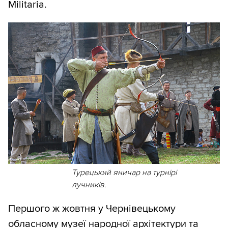
Militaria.
Турецький яничар на турнірі
лучників.
Першого ж жовтня у Чернівецькому
обласному музеї народної архітектури та