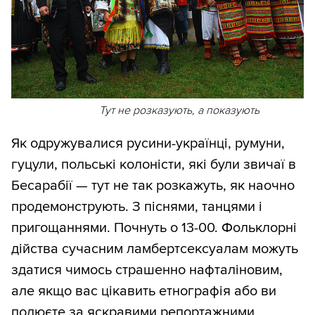
Тут не розказують, а показують
Як одружувалися русини-українці, румуни,
гуцули, польські колоністи, які були звичаї в
Бесарабії — тут не так розкажуть, як наочно
продемонструють. З піснями, танцями і
пригощаннями. Почнуть о 13-00. Фольклорні
дійства сучасним ламбертсексуалам можуть
здатися чимось страшенно нафталіновим,
але якщо вас цікавить етнографія або ви
полюєте за яскравими репортажними