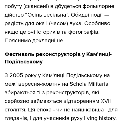
побуту (скансені) відбудеться фольклорне
дійство “Осінь весільна”. Обидві події —
радість для ока і (часом) вуха. Особливо
якщо це очі істориків та фотографів.
Пояснимо докладніше.
Фестиваль реконструкторів у Кам'янці-
Подільському
З 2005 року у Кам'янці-Подільському на
межі вересня-жовтня на Schola Militaria
збираються ті з реконструкторів, які
серйозно займаються відтворенням XVII
століття. Ця епоха - чи не найцікавіша і для
глядачів, і для учасників руху living history.