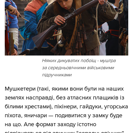
Ніяких дикуватих побоїщ - муштра
за середньовічними військовими
підручниками
Мушкетери (такі, якими вони були на наших
землях насправді, без атласних плащиків із
білими хрестами), пікінери, гайдуки, угорська
піхота, яничари — подивитися у замку буде
на що. Але формат заходу істотно