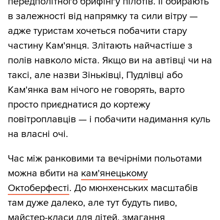
передполітного брифінгу пілотів. Її обирають
в залежності від напрямку та сили вітру —
адже туристам хочеться побачити стару
частину Кам'янця. Злітають найчастіше з
полів навколо міста. Якщо ви на автівці чи на
таксі, але назви Зіньківці, Пудлівці або
Кам'янка вам нічого не говорять, варто
просто приєднатися до кортежу
повітроплавців — і побачити надимання куль
на власні очі.
Час між ранковими та вечірніми польотами
можна вбити на
кам'янецькому
Октоберфесті
. До мюнхенських масштабів
там дуже далеко, але тут будуть пиво,
майстер-класи для дітей, змагання