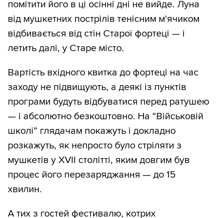
помітити його в ці осінні дні не вийде. Луна
від мушкетних пострілів тенісним м'ячиком
відбивається від стін Старої фортеці — і
летить далі, у Старе місто.
Вартість вхідного квитка до фортеці на час
заходу не підвищують, а деякі із пунктів
програми будуть відбуватися перед ратушею
— і абсолютно безкоштовно. На “Військовій
школі” глядачам покажуть і докладно
розкажуть, як непросто було стріляти з
мушкетів у XVII столітті, яким довгим був
процес його перезаряджання — до 15
хвилин.
А тих з гостей фестивалю, котрих