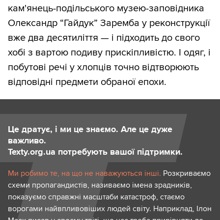
кам'янець-подільського музею-заповідника
Олександр “Гайдук” Заремба у реконструкції
вже два десятиліття — і підходить до свого
хобі з вартою подиву прискіпливістю. І одяг, і
побутові речі у хлопців точно відтворюють
відповідні предмети обраної епохи.
Це дратує, і ми це знаємо. Але це дуже
важливо.
Texty.org.ua потребують вашої підтримки.
Ми робимо те, на що не наважуються інші.
Розкриваємо
схеми пропагандистів, називаємо імена зрадників,
показуємо справжні масштаби катастроф, стаємо
ворогами найвпливовіших людей світу. Наприклад, Ілон