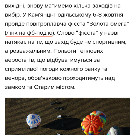
вихідні, знову матимемо кілька заходів на
вибір. У Кам'янці-Подільському 6-8 жовтня
пройде повітроплавча фієста “Золота омега”
(
лінк на фб-подію
). Слово “фієста” у назві
натякає на те, що захід буде не спортивним,
а розважальним. Польоти теплових
аеростатів, що відбуватимуться за
сприятливої погоди кожного ранку та
вечора, обов'язково проходитимуть над
замком та Старим містом.