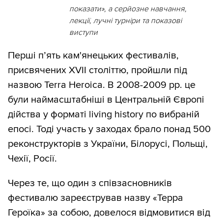
показати», а серйозне навчання,
лекції, лучні турніри та показові
виступи
Перші п’ять кам'янецьких фестивалів,
присвячених XVII століттю, пройшли під
назвою Terra Heroica. В 2008-2009 рр. це
були наймасштабніші в Центральній Європі
дійства у форматі living history по вибраній
епосі. Тоді участь у заходах брало понад 500
реконструкторів з України, Білорусі, Польщі,
Чехії, Росії.
Через те, що один з співзасновників
фестивалю зареєстрував назву «Терра
Героїка» за собою, довелося відмовитися від