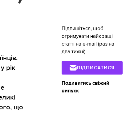
Підпишіться, щоб
отримувати найкращі
статті на e-mail (раз на
два тижні)
їнців.
у рік
ПІДПИСАТИСЯ
Подивитись свіжий
ле
випуск
еликі
того, що