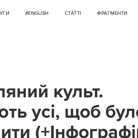
УГИ
#ENGLISH
СТАТТІ
ФРАГМЕНТИ
яний культ.
ть усі, щоб бул
ити (+Інфографі