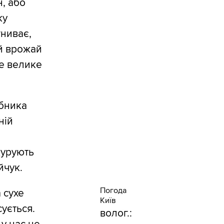
н, або
ку
гниває,
ій врожай
не велике
обника
ній
курують
йчук.
Погода
 сухе
Київ
ується.
волог.: