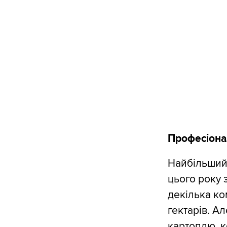
Професіона
Найбільший 
цього року 
декілька ко
гектарів. А
картоплю, к