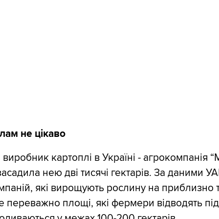
лам не цікаво
виробник картоплі в Україні - агрокомпанія “М
засадила нею дві тисячі гектарів. За даними УА
мпаній, які вирощують рослину на приблизно т
ле переважно площі, які фермери відводять під
оливаються у межах 100-200 гектарів.