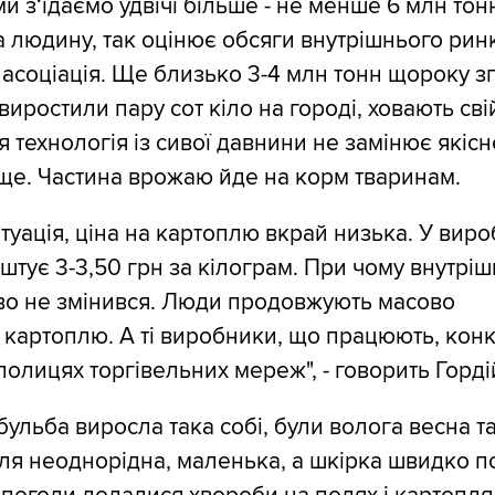
ми з‘їдаємо удвічі більше - не менше 6 млн тон
на людину, так оцінює обсяги внутрішнього рин
асоціація. Ще близько 3-4 млн тонн щороку з
 виростили пару сот кіло на городі, ховають св
ця технологія із сивої давнини не замінює якіс
ще. Частина врожаю йде на корм тваринам.
туація, ціна на картоплю вкрай низька. У вир
штує 3-3,50 грн за кілограм. При чому внутріш
во не змінився. Люди продовжують масово
картоплю. А ті виробники, що працюють, кон
 полицях торгівельних мереж", - говорить Горді
бульба виросла така собі, були волога весна та
пля неоднорідна, маленька, а шкірка швидко пс