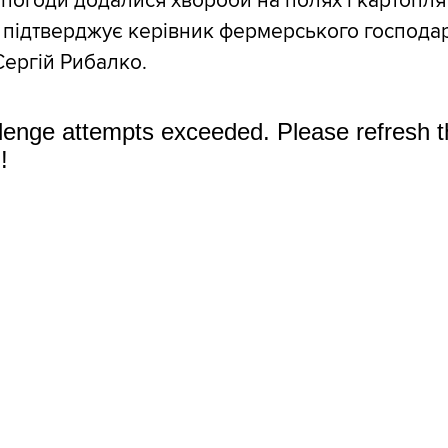
 погоди додалися хвороби на полях і картопля 
 підтверджує керівник фермерського господа
Сергій Рибалко.