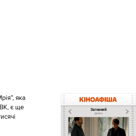
рія”, яка
ВК, є ще
исячі