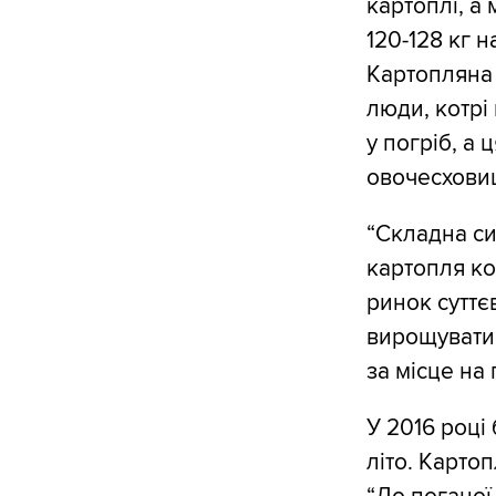
картоплі, а 
120-128 кг 
Картопляна 
люди, котрі
у погріб, а 
овочесхови
“Складна си
картопля ко
ринок суттє
вирощувати 
за місце на
У 2016 році 
літо. Карто