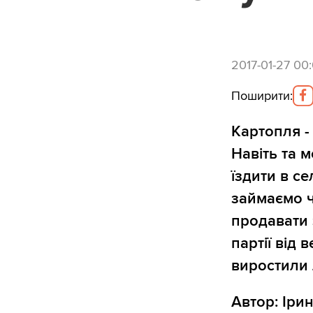
2017-01-27 00
Поширити
:
Картопля -
Навіть та м
їздити в с
займаємо ч
продавати 
партії від
виростили 
Автор: Іри