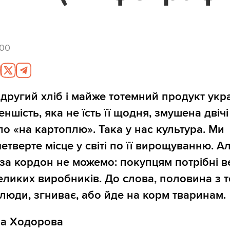
:00
 другий хліб і майже тотемний продукт укра
еншість, яка не їсть її щодня, змушена двічі 
ело «на картоплю». Така у нас культура. Ми
етверте місце у світі по її вирощуванню. А
за кордон не можемо: покупцям потрібні в
 великих виробників. До слова, половина з 
люди, згниває, або йде на корм тваринам.
на Ходорова