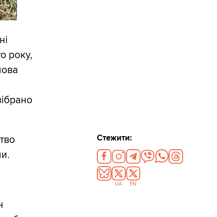
ні
о року,
лова
зібрано
Стежити:
тво
и.
UA
EN
н