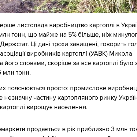
ерше листопада виробництво картоплі в Украї
 млн тонн, що майже на 5% більше, ніж минулог
Держстат. Ці дані трохи завищені, говорить го
 асоціації виробників картоплі (УАВК) Микола
За його словами, скоріше за все картоплі було 
5 млн тонн.
их пояснюється просто: промислове виробниц
 незначну частину картопляного ринку Україн
картоплі вирощує населення.
маркети продається в рік приблизно 3 млн то