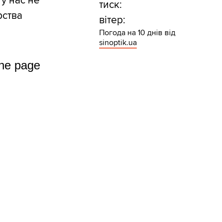
у нас не
тиск:
рства
вітер:
Погода на 10 днів від
sinoptik.ua