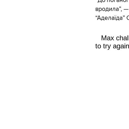
“До поганої
вродила”, —
“Аделаїда” 