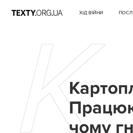
ХІД ВІЙНИ
ПОСЛ
К
Картопл
Працюю
чому гн