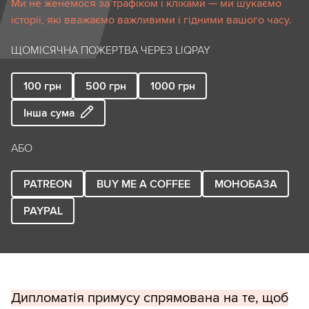
Ми не женемося за трафіком і кліками — ми шукаємо
історії, які вважаємо важливими і гідними вашого часу.
ЩОМІСЯЧНА ПОЖЕРТВА ЧЕРЕЗ LIQPAY
100
грн
500
грн
1000
грн
Інша сума
АБО
PATREON
BUY ME A COFFEE
МОНОБАЗА
PAYPAL
Дипломатія примусу спрямована на те, щоб