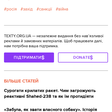
росія
захід
санкції
війна
TEXTY.ORG.UA — незалежне видання без навʼязливої
реклами й замовних матеріалів. Щоб працювати далі,
нам потрібна ваша підтримка.
ПІДТРИМАТИ
DONATE
БІЛЬШЕ СТАТЕЙ
Сурогати крилатих ракет. Чим загрожують
реактивні Shahed-238 та як їм протидіяти
«Забула, як звати власного собаку». Історія