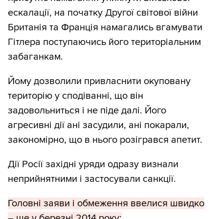
ескалації, на початку Другої світової війни
Британія та Франція намагались вгамувати
Гітлера поступаючись його територіальним
забаганкам.
Йому дозволили привласнити окуповану
територію у сподіванні, що він
задовольниться і не піде далі. Його
агресивні дії ані засудили, ані покарали,
закономірно, що в нього розігрався апетит.
Дії Росії західні уряди одразу визнали
неприйнятними і застосували санкції.
Головні заяви і обмеження ввелися швидко
– ще у березні 2014 року: