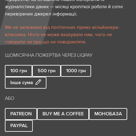
журналістики даних — місяці кропіткої роботи й сотні
перевірених джерел інформації.
Ми не залежимо від політичних примх мільйонера-
власника. Ніхто не може вказувати нам, чого не
говорити чи про що не повідомляти.
ЩОМІСЯЧНА ПОЖЕРТВА ЧЕРЕЗ LIQPAY
100
грн
500
грн
1000
грн
Інша сума
АБО
PATREON
BUY ME A COFFEE
МОНОБАЗА
PAYPAL