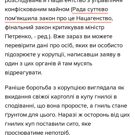
розслідувань й Нацагентство з управління
конфіскованим майном (
Рада суттєво
пом'якшила закон про це Нацагенство
,
фінальний закон критикував міністр
Петренко, - ред.). Вже зараз ви можете
перевірити дані про осіб, яких ви особисто
підозрюєте у корупції, написавши заяву в
один з цих органів й там мусять
відреагувати.
Раніше боротьба з корупцією виглядала як
вкидання свіжої картоплі в купу гнилої в
сподіванні, що вона проросте, а гниль стане
ґрунтом для цього. Наразі ж осторонь від цих
гнилих куп поставили сито, яке
просіюватиме непотріб.