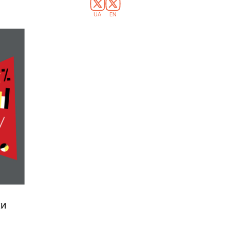
UA
EN
ки