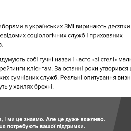
иборами в українських ЗМІ виринають десятки
евідомих соціологічних служб і прихованих
в.
думують собі гучні назви і часто «зі стелі» ма
 рейтинги клієнтам. За останні роки утворився 
ких сумнівних служб. Реальні опитування виз
уть у хвилях брехні.
є, і ми це знаємо. Але це дуже важливо.
.ua потребують вашої підтримки.