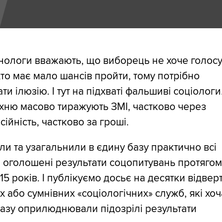
нологи вважають, що виборець не хоче голос
 хто має мало шансів пройти, тому потрібно
ти ілюзію. І тут на підхваті фальшиві соціологи
хню масово тиражують ЗМІ, частково через
ійність, частково за гроші.
ли та узагальнили в єдину базу практично всі
 оголошені результати соцопитувань протяго
 15 років. І публікуємо досьє на десятки відвер
х або сумнівних «соціологічних» служб, які хоч
азу оприлюднювали підозрілі результати