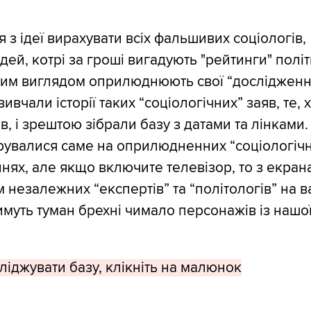
 з ідеї вирахувати всіх фальшивих соціологів,
дей, котрі за гроші вигадують "рейтинги" політи
ним виглядом оприлюднюють свої “дослідженн
ивчали історії таких “соціологічних” заяв, те, х
в, і зрештою зібрали базу з датами та лінками
рувалися саме на оприлюдненних “соціологіч
нях, але якщо включите телевізор, то з екрана
 незалежних “експертів” та “політологів” на в
муть туман брехні чимало персонажів із нашо
іджувати базу, клікніть на малюнок