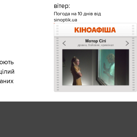
вітер:
Погода на 10 днів від
sinoptik.ua
люють
цілий
наних