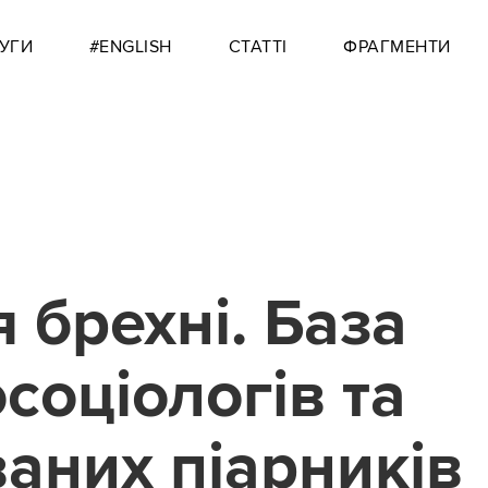
УГИ
#ENGLISH
СТАТТІ
ФРАГМЕНТИ
я брехні. База
соціологів та
аних піарників