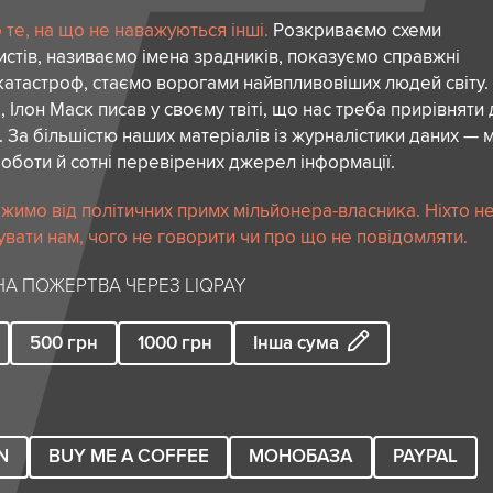
те, на що не наважуються інші.
Розкриваємо схеми
стів, називаємо імена зрадників, показуємо справжні
атастроф, стаємо ворогами найвпливовіших людей світу.
 Ілон Маск писав у своєму твіті, що нас треба прирівняти
. За більшістю наших матеріалів із журналістики даних — м
роботи й сотні перевірених джерел інформації.
жимо від політичних примх мільйонера-власника. Ніхто н
вати нам, чого не говорити чи про що не повідомляти.
А ПОЖЕРТВА ЧЕРЕЗ LIQPAY
500
грн
1000
грн
Інша сума
N
BUY ME A COFFEE
МОНОБАЗА
PAYPAL