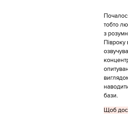
Почалося
тобто лю
з розум
Півроку в
озвучува
концент
опитуван
виглядом
наводити
бази.
Щоб досл