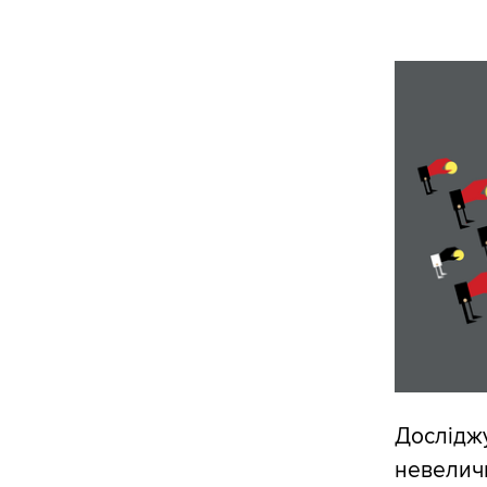
Дослідж
невеличк