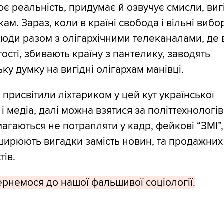
є реальність, придумає й озвучує смисли, виг
ам. Зараз, коли в країні свобода і вільні вибо
люди разом з олігархічними телеканалами, де
 гості, збивають країну з пантелику, заводять
ку думку на вигідні олігархам манівці.
присвітили ліхтариком у цей кут української
 і медіа, далі можна взятися за політтехнологів
магаються не потрапляти у кадр, фейкові “ЗМІ”,
ширюють вигадки замість новин, та продажних
тів.
рнемося до нашої фальшивої соціології.