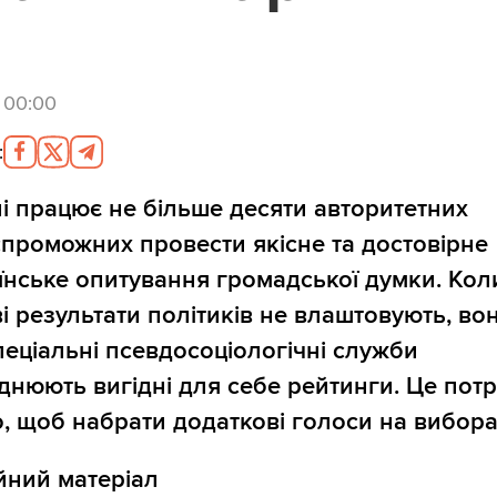
6 00:00
:
ні працює не більше десяти авторитетних
спроможних провести якісне та достовірне
їнське опитування громадської думки. Кол
і результати політиків не влаштовують, во
пеціальні псевдосоціологічні служби
нюють вигідні для себе рейтинги. Це потр
о, щоб набрати додаткові голоси на вибора
йний матеріал