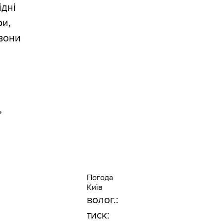
ідні
ри,
 вони
,
Погода
Київ
волог.:
тиск: