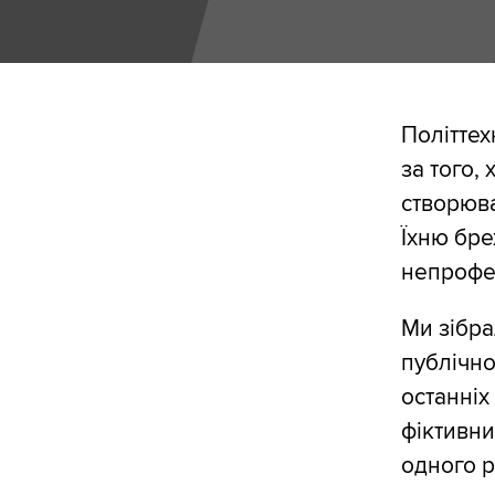
Політтех
за того,
створюва
Їхню бре
непрофес
Ми зібра
публічно
останніх
фіктивни
одного р