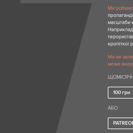
Ми робимо 
пропаганди
масштаби к
Наприклад,
терористів
кропіткої 
Ми не зале
може вказу
ЩОМІСЯЧН
100
грн
АБО
PATREO