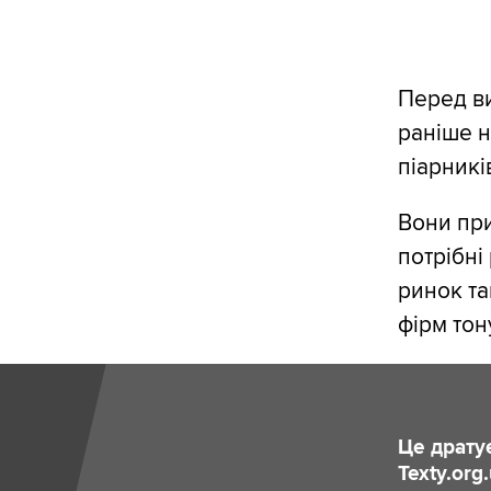
Перед в
раніше н
піарникі
Вони при
потрібні
ринок та
фірм тон
Це драту
Texty.org