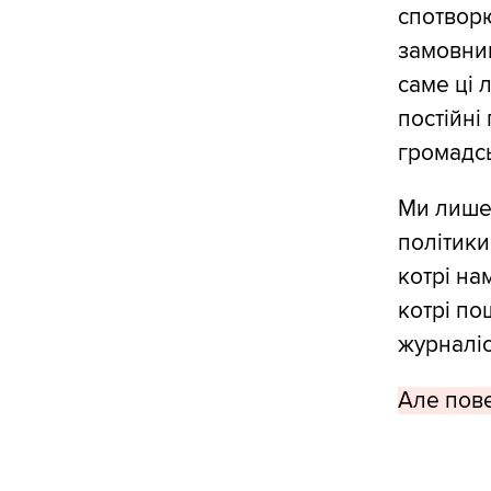
спотворю
замовник
саме ці 
постійні
громадсь
Ми лише 
політики
котрі на
котрі по
журналіс
Але пове