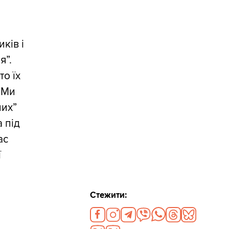
ків і
я”.
то їх
. Ми
них”
 під
ас
ї
Стежити: