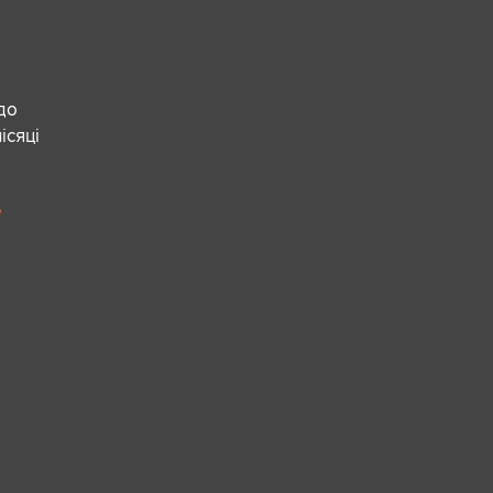
 до
ісяці
е