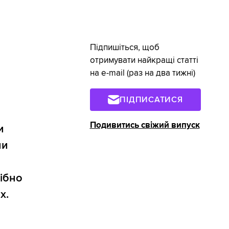
Підпишіться, щоб
отримувати найкращі статті
на e-mail (раз на два тижні)
ПІДПИСАТИСЯ
Подивитись свіжий випуск
и
ни
ібно
х.