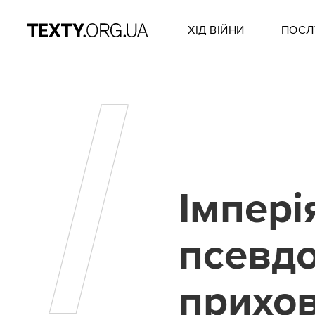
ХІД ВІЙНИ
ПОСЛ
І
Імпері
псевдо
прихов