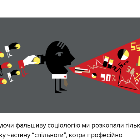
уючи фальшиву соціологію ми розкопали тіль
у частину “спільноти”, котра професійно