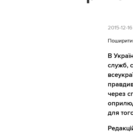
2015-12-1
Поширити
В Украї
служб, 
всеукра
правдив
через с
оприлюд
для тог
Редакці