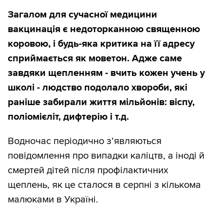
Загалом для сучасної медицини
вакцинація є недоторканною священною
коровою, і будь-яка критика на її адресу
сприймається як моветон. Адже саме
завдяки щепленням - вчить кожен учень у
школі - людство подолало хвороби, які
раніше забирали життя мільйонів: віспу,
поліомієліт, дифтерію і т.д.
Водночас періодично з’являються
повідомлення про випадки каліцтв, а іноді й
смертей дітей після профілактичних
щеплень, як це сталося в серпні з кількома
малюками в Україні.