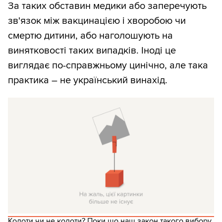
За таких обставин медики або заперечують
зв'язок між вакцинацією і хворобою чи
смертю дитини, або наголошують на
винятковості таких випадків. Іноді це
виглядає по-справжньому цинічно, але така
практика – не український винахід.
Колоти чи не колоти? Поки що наш закон такого вибору