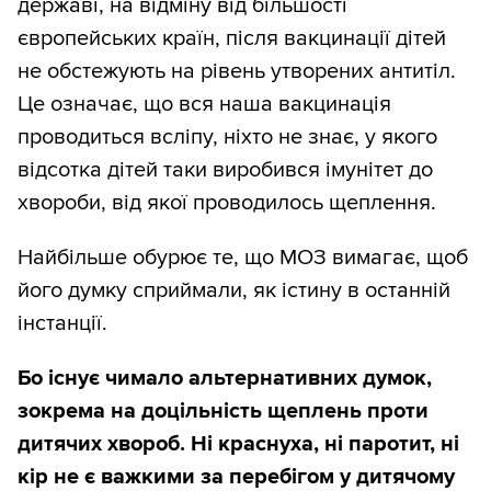
державі, на відміну від більшості
європейських країн, після вакцинації дітей
не обстежують на рівень утворених антитіл.
Це означає, що вся наша вакцинація
проводиться всліпу, ніхто не знає, у якого
відсотка дітей таки виробився імунітет до
хвороби, від якої проводилось щеплення.
Найбільше обурює те, що МОЗ вимагає, щоб
його думку сприймали, як істину в останній
інстанції.
Бо існує чимало альтернативних думок,
зокрема на доцільність щеплень проти
дитячих хвороб. Ні краснуха, ні паротит, ні
кір не є важкими за перебігом у дитячому