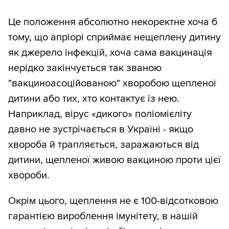
Це положення абсолютно некоректне хоча б
тому, що апріорі сприймає нещеплену дитину
як джерело інфекцій, хоча сама вакцинація
нерідко закінчується так званою
"вакциноасоційованою" хворобою щепленої
дитини або тих, хто контактує із нею.
Наприклад, вірус «дикого» поліомієліту
давно не зустрічається в Україні - якщо
хвороба й трапляється, заражаються від
дитини, щепленої живою вакциною проти цієї
хвороби.
Окрім цього, щеплення не є 100-відсотковою
гарантією вироблення імунітету, в нашій