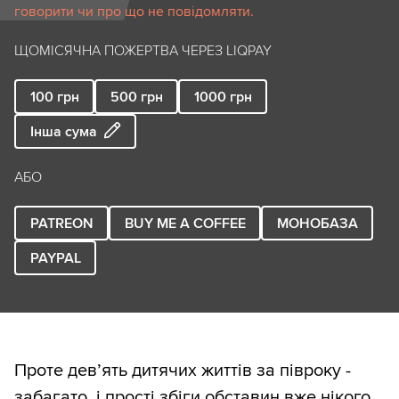
говорити чи про що не повідомляти.
ЩОМІСЯЧНА ПОЖЕРТВА ЧЕРЕЗ LIQPAY
100
грн
500
грн
1000
грн
Інша сума
АБО
PATREON
BUY ME A COFFEE
МОНОБАЗА
PAYPAL
Проте дев’ять дитячих життів за півроку -
забагато, і прості збіги обставин вже нікого