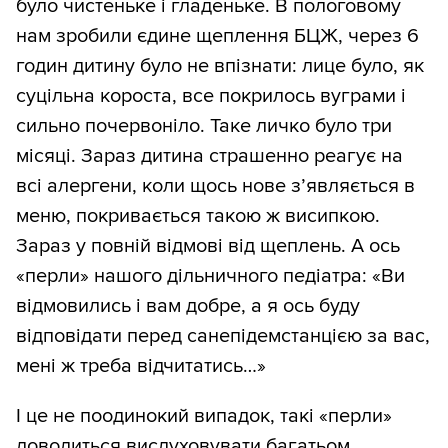
було чистеньке і гладеньке. В пологовому
нам зробили єдине щеплення БЦЖ, через 6
годин дитину було не впізнати: лице було, як
суцільна короста, все покрилось вуграми і
сильно почервоніло. Таке личко було три
місяці. Зараз дитина страшенно реагує на
всі алергени, коли щось нове з’являється в
меню, покривається такою ж висипкою.
Зараз у повній відмові від щеплень. А ось
«перли» нашого дільничного педіатра: «Ви
відмовились і вам добре, а я ось буду
відповідати перед санепідемстанцією за вас,
мені ж треба відчитатись…»
І це не поодинокий випадок, такі «перли»
доводиться вислуховувати багатьом