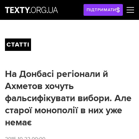
ПІДТРИМАТИ
СТАТТІ
На Донбасі регіонали й
Ахметов хочуть
фальсифікувати вибори. Але
старої монополії в них уже
немає