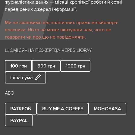
журналістики даних — місяці кропіткої роботи й сотні
перевірених джерел інформації.
Ми не залежимо від політичних примх мільйонера-
власника. Ніхто не може вказувати нам, чого не
говорити чи про що не повідомляти.
ЩОМІСЯЧНА ПОЖЕРТВА ЧЕРЕЗ LIQPAY
100
грн
500
грн
1000
грн
Інша сума
АБО
PATREON
BUY ME A COFFEE
МОНОБАЗА
PAYPAL