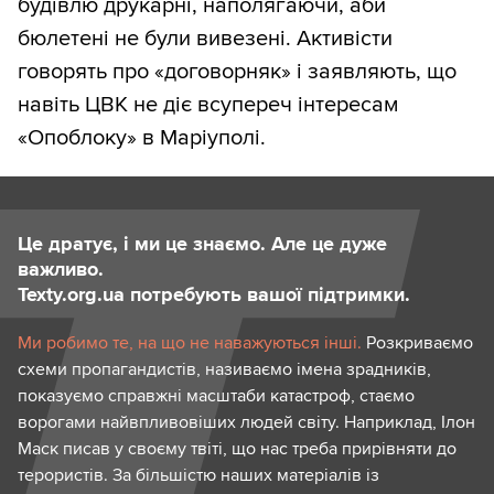
будівлю друкарні, наполягаючи, аби
бюлетені не були вивезені. Активісти
говорять про «договорняк» і заявляють, що
навіть ЦВК не діє всупереч інтересам
«Опоблоку» в Маріуполі.
Це дратує, і ми це знаємо. Але це дуже
важливо.
Texty.org.ua потребують вашої підтримки.
Ми робимо те, на що не наважуються інші.
Розкриваємо
схеми пропагандистів, називаємо імена зрадників,
показуємо справжні масштаби катастроф, стаємо
ворогами найвпливовіших людей світу. Наприклад, Ілон
Маск писав у своєму твіті, що нас треба прирівняти до
терористів. За більшістю наших матеріалів із