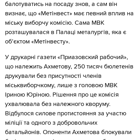
балотуватись на посаду знов, а сам він
визнає, що «Метінвест» має певний вплив на
міську виборчу комісію. Сама МВК
розташувалася в Палаці металургів, яка є
об’єктом «Метінвесту».
У друкарні газети «Приазовский рабочий»,
що належить Ахметову, 250 тисяч бюлетенів
друкували без присутності членів
міськвиборчкому, лише з головою МВК
Іриною Юріною. Рішення про це комісія
ухвалювала без належного кворуму.
Відбулося силове протистояння за участю
міліції та одного з добровольчих
батальйонів. Опоненти Ахметова блокували