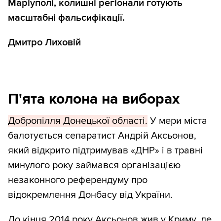
Маріуполі, колишні регіонали готують
масштабні фальсифікації.
Дмитро Лиховій
П'ята колона на виборах
Добропілля Донецької області.
У мери міста
балотується сепаратист Андрій Аксьонов,
який відкрито підтримував «ДНР» і в травні
минулого року займався організацією
незаконного референдуму про
відокремлення Донбасу від України.
До кінця 2014 року Аксьонов жив у Криму, де