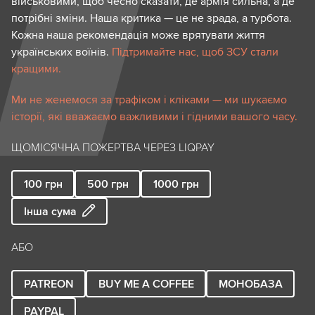
військовими, щоб чесно сказати, де армія сильна, а де
потрібні зміни. Наша критика — це не зрада, а турбота.
Кожна наша рекомендація може врятувати життя
українських воїнів.
Підтримайте нас, щоб ЗСУ стали
кращими.
Ми не женемося за трафіком і кліками — ми шукаємо
історії, які вважаємо важливими і гідними вашого часу.
ЩОМІСЯЧНА ПОЖЕРТВА ЧЕРЕЗ LIQPAY
100
грн
500
грн
1000
грн
Інша сума
АБО
PATREON
BUY ME A COFFEE
МОНОБАЗА
PAYPAL