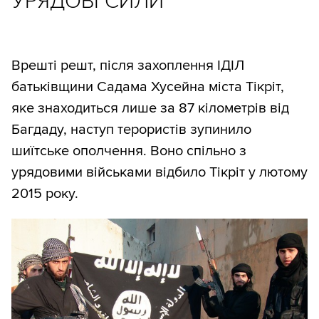
УРЯДОВІ СИЛИ
Врешті решт, після захоплення ІДІЛ
батьківщини Садама Хусейна міста Тікріт,
яке знаходиться лише за 87 кілометрів від
Багдаду, наступ терористів зупинило
шиїтське ополчення. Воно спільно з
урядовими військами відбило Тікріт у лютому
2015 року.