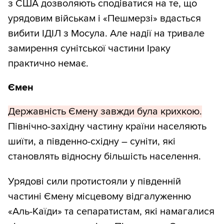
з США дозволяють сподіватися на те, що
урядовим військам і «Пешмерзі» вдасться
вибити ІДІЛ з Мосула. Але надії на тривале
замирення сунітської частини Іраку
практично немає.
Ємен
Державність Ємену завжди була крихкою.
Північно-західну частину країни населяють
шиїти, а південно-східну – суніти, які
становлять відносну більшість населення.
Урядові сили протистояли у південній
частині Ємену місцевому відгалуженню
«Аль-Каїди» та сепаратистам, які намагалися