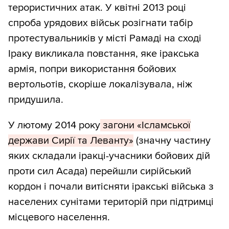
терористичних атак. У квітні 2013 році
спроба урядових військ розігнати табір
протестувальників у місті Рамаді на сході
Іраку викликала повстання, яке іракська
армія, попри використання бойових
вертольотів, скоріше локалізувала, ніж
придушила.
У лютому 2014 року
загони «Ісламської
держави Сирії та Леванту»
(значну частину
яких складали іракці-учасники бойових дій
проти сил Асада) перейшли сирійський
кордон і почали витісняти іракські війська з
населених сунітами територій при підтримці
місцевого населення.