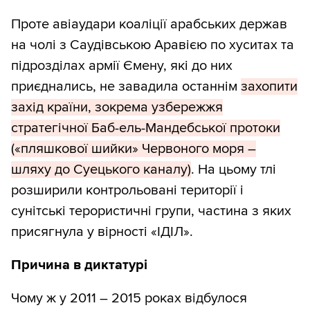
Проте авіаудари коаліції арабських держав
на чолі з Саудівською Аравією по хуситах та
підрозділах армії Ємену, які до них
приєднались, не завадила останнім
захопити
захід країни, зокрема узбережжя
стратегічної Баб-ель-Мандебської протоки
(«пляшкової шийки» Червоного моря –
шляху до Суецького каналу)
. На цьому тлі
розширили контрольовані території і
сунітські терористичні групи, частина з яких
присягнула у вірності «ІДІЛ».
Причина в диктатурі
Чому ж у 2011 – 2015 роках відбулося