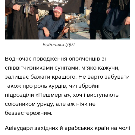
Бойовики ІДІЛ
Водночас поводження ополченців зі
співвітчизниками сунітами, м’яко кажучи,
залишає бажати кращого. Не варто забувати
також про роль курдів, чиї збройні
підрозділи «Пешмерга», хоч і виступають
союзником уряду, але аж ніяк не
беззастережним.
Авіаудари західних й арабських країн на чолі