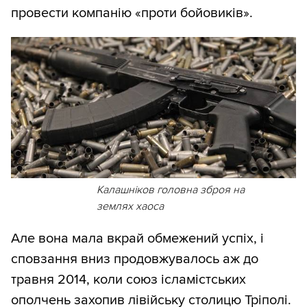
провести компанію «проти бойовиків».
Калашніков головна зброя на
землях хаоса
Але вона мала вкрай обмежений успіх, і
сповзання вниз продовжувалось аж до
травня 2014, коли союз ісламістських
ополчень захопив лівійську столицю Тріполі.