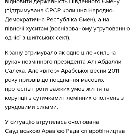
відновити державність Південного Ємену
(підтримувана СРСР колишня Народно-
Демократична Республіка Ємен), а на
півночі хуситам (воєнізованому угрупованню
однієї з шиїтських сект).
Країну втримувало як одне ціле «сильна
рука» незмінного президента Алі Абдалли
Салеха. Але «вітер» Арабської весни 2011
року призвів до поєднання масових
протестів проти важких умов життя та
корупції з сутичками племінних ополчень з
урядовими силами.
У ситуацію втрутилась очолювана
Саудівською Аравією Рада співробітництва