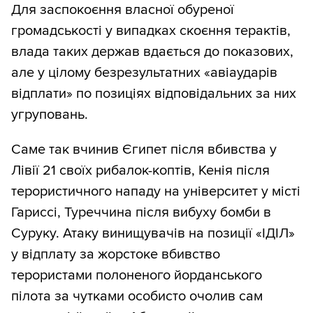
Для заспокоєння власної обуреної
громадськості у випадках скоєння терактів,
влада таких держав вдається до показових,
але у цілому безрезультатних «авіаударів
відплати» по позиціях відповідальних за них
угруповань.
Саме так вчинив Єгипет після вбивства у
Лівії 21 своїх рибалок-коптів, Кенія після
терористичного нападу на університет у місті
Гариссі, Туреччина після вибуху бомби в
Суруку. Атаку винищувачів на позиції «ІДІЛ»
у відплату за жорстоке вбивство
терористами полоненого йорданського
пілота за чутками особисто очолив сам