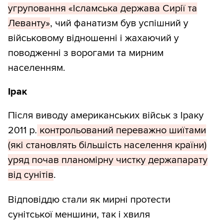
угруповання «Ісламська держава Сирії та
Леванту»
, чий фанатизм був успішний у
військовому відношенні і жахаючий у
поводженні з ворогами та мирним
населенням.
Ірак
Після виводу американських військ з Іраку
2011 р.
контрольований переважно шиїтами
(які становлять більшість населення країни)
уряд почав планомірну чистку держапарату
від сунітів
.
Відповіддю стали як мирні протести
сунітської меншини, так і хвиля