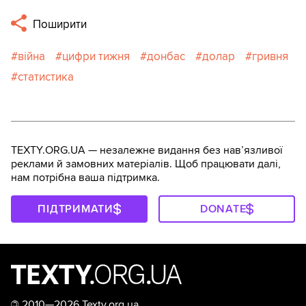
Поширити
війна
цифри тижня
донбас
долар
гривня
статистика
TEXTY.ORG.UA — незалежне видання без навʼязливої
реклами й замовних матеріалів. Щоб працювати далі,
нам потрібна ваша підтримка.
ПІДТРИМАТИ
DONATE
©
2010—2026 Texty.org.ua