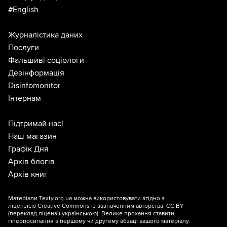
#English
Журналістика даних
Послуги
Фальшиві соціологи
Дезінформація
Disinfomonitor
Інтернам
Підтримай нас!
Наш магазин
Графік Дня
Архів блогів
Архів книг
Матеріали Texty.org.ua можна використовувати згідно з
ліцензією
Creative Commons із зазначенням авторства, CC BY
(переклад ліцензії
українською
). Велике прохання ставити
гіперпосилання в першому чи другому абзаці вашого матеріалу.