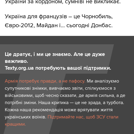
України за кордоном, сумніві не викликає.
Україна для французів – це Чорнобиль,
Євро-2012, Майдан і… сьогодні Донбас.
Це дратує, і ми це знаємо. Але це дуже
важливо.
Texty.org.ua потребують вашої підтримки.
Армія потребує правди, а не пафосу.
Ми аналізуємо
супутникові знімки, вивчаємо звіти, спілкуємося з
військовими, щоб чесно сказати, де армія сильна, а де
потрібні зміни. Наша критика — це не зрада, а турбота.
Кожна наша рекомендація може врятувати життя
українських воїнів.
Підтримайте нас, щоб ЗСУ стали
кращими.