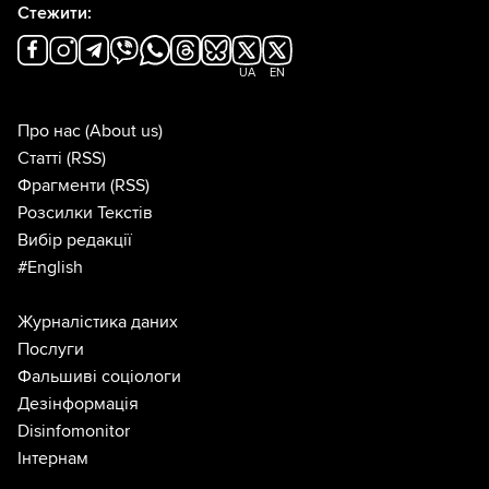
Стежити:
UA
EN
Про нас
(About us)
Статті
(RSS)
Фрагменти
(RSS)
Розсилки Текстів
Вибір редакції
#English
Журналістика даних
Послуги
Фальшиві соціологи
Дезінформація
Disinfomonitor
Інтернам