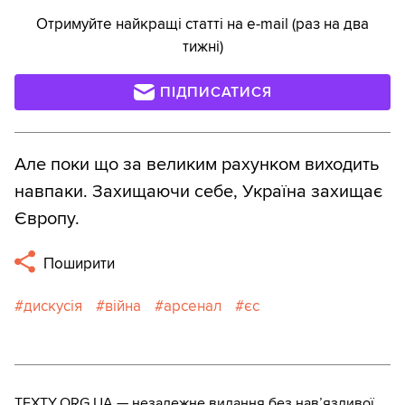
Отримуйте найкращі статті на e-mail (раз на два
тижні)
ПІДПИСАТИСЯ
Але поки що за великим рахунком виходить
навпаки. Захищаючи себе, Україна захищає
Європу.
Поширити
дискусія
війна
арсенал
єс
TEXTY.ORG.UA — незалежне видання без навʼязливої