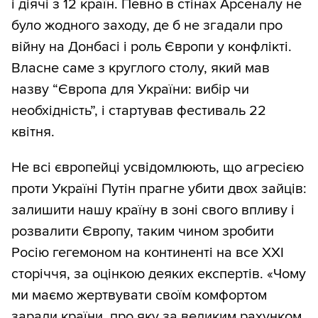
і діячі з 12 країн. Певно в стінах Арсеналу не
було жодного заходу, де б не згадали про
війну на Донбасі і роль Європи у конфлікті.
Власне саме з круглого столу, який мав
назву “Європа для України: вибір чи
необхідність”, і стартував фестиваль 22
квітня.
Не всі європейці усвідомлюють, що агресією
проти Україні Путін прагне убити двох зайців:
залишити нашу країну в зоні свого впливу і
розвалити Європу, таким чином зробити
Росію гегемоном на континенті на все ХХІ
сторіччя, за оцінкою деяких експертів. «Чому
ми маємо жертвувати своїм комфортом
заради країни, про яку за великим рахунком