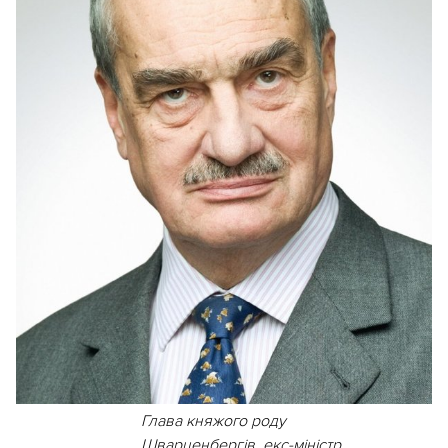
Глава княжого роду
Шварценбергів, екс-міністр