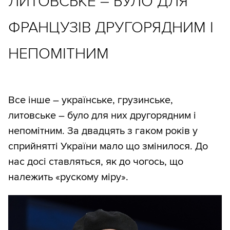
ЛИТОВСЬКЕ – БУЛО ДЛЯ
ФРАНЦУЗІВ ДРУГОРЯДНИМ І
НЕПОМІТНИМ
Все інше – українське, грузинське,
литовське – було для них другорядним і
непомітним. За двадцять з гаком років у
сприйнятті України мало що змінилося. До
нас досі ставляться, як до чогось, що
належить «рускому міру».