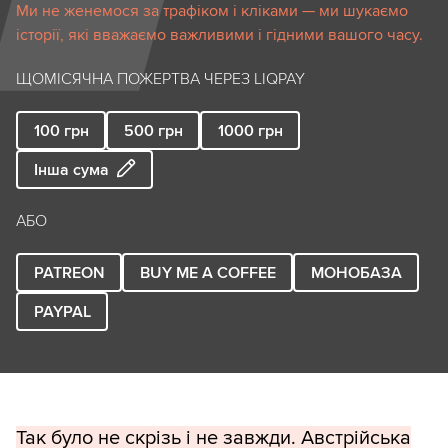
Ми не женемося за трафіком і кліками — ми шукаємо
історії, які вважаємо важливими і гідними вашого часу.
ЩОМІСЯЧНА ПОЖЕРТВА ЧЕРЕЗ LIQPAY
100
грн
500
грн
1000
грн
Інша сума
АБО
PATREON
BUY ME A COFFEE
МОНОБАЗА
PAYPAL
Так було не скрізь і не завжди. Австрійська