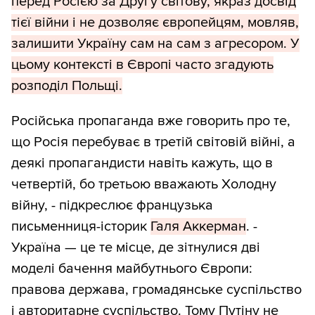
перед Росією за Другу світову, якраз досвід
тієї війни і не дозволяє європейцям, мовляв,
залишити Україну сам на сам з агресором. У
цьому контексті в Європі часто згадують
розподіл Польщі.
Російська пропаганда вже говорить про те,
що Росія перебуває в третій світовій війні, а
деякі пропагандисти навіть кажуть, що в
четвертій, бо третьою вважають Холодну
війну, - підкреслює французька
письменниця-історик
Галя Аккерман
. -
Україна — це те місце, де зітнулися дві
моделі бачення майбутнього Європи:
правова держава, громадянське суспільство
і авторитарне суспільство. Тому Путіну не