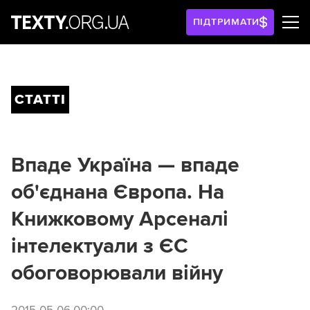
ПІДТРИМАТИ
СТАТТІ
Впаде Україна — впаде
об'єднана Європа. На
Книжковому Арсеналі
інтелектуали з ЄС
обоговорювали війну