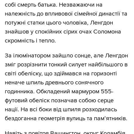
собі смерть батька. Незважаючи на
належність до впливової сімейної династії та
потужні статки цього чоловіка, Ленгдон
знайшов у спокійних сірих очах Соломона
скромність і тепло.
За ілюмінатором зайшло сонце, але Ленгдон
зміг розрізнити тонкий силует найбільшого в
світі обеліску, що здіймався на горизонті
неначе шпиль древнього сонячного
годинника. Обкладений мармуром 555-
футовий обеліск позначав собою серце
нації. На всі боки від шпиля розходилась
бездоганна геометрія вулиць та пам’ятників.
Навіть з повітря Вашингтон, округ Коламбія,