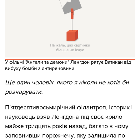
У фільмі "Ангели та демони" Ленгдон рятує Ватикан від
вибуху бомби з антиречовини
Ще один чоловік, якого я ніколи не хотів би
розчарувати.
П’ятдесятивосьмирічний філантроп, історик і
науковець взяв Ленгдона під своє крило
майже тридцять років назад, багато в чому
заповнивши порожнечу, яку залишила по