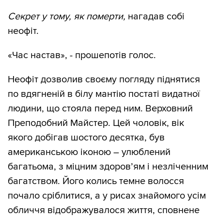
Секрет у тому, як померти,
нагадав собі
неофіт.
«Час настав», - прошепотів голос.
Неофіт дозволив своєму погляду піднятися
по вдягненій в білу мантію постаті видатної
людини, що стояла перед ним. Верховний
Преподобний Майстер. Цей чоловік, вік
якого добігав шостого десятка, був
американською іконою – улюблений
багатьома, з міцним здоров’ям і незліченним
багатством. Його колись темне волосся
почало сріблитися, а у рисах знайомого усім
обличчя відображувалося життя, сповнене