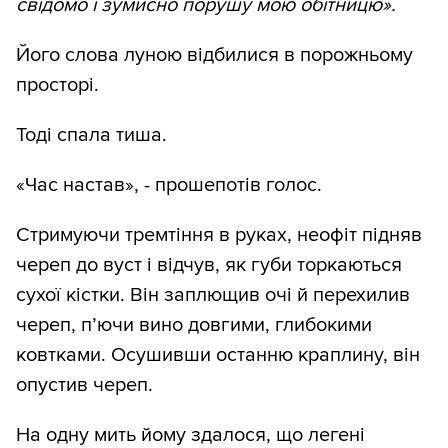
свідомо і зумисно порушу мою обітницю».
Його слова луною відбилися в порожньому
просторі.
Тоді спала тиша.
«Час настав», - прошепотів голос.
Стримуючи тремтіння в руках, неофіт підняв
череп до вуст і відчув, як губи торкаються
сухої кістки. Він заплющив очі й перехилив
череп, п’ючи вино довгими, глибокими
ковтками. Осушивши останню краплину, він
опустив череп.
На одну мить йому здалося, що легені