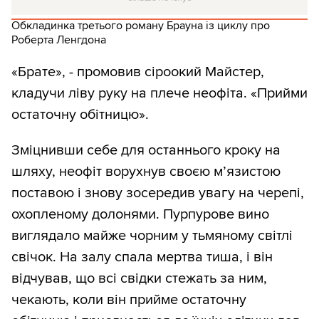
Обкладинка третього роману Брауна із циклу про
Роберта Ленгдона
«Брате», - промовив сіроокий Майстер,
кладучи ліву руку на плече неофіта. «Прийми
остаточну обітницю».
Зміцнивши себе для останнього кроку на
шляху, неофіт ворухнув своєю м’язистою
поставою і знову зосередив увагу на черепі,
охопленому долонями. Пурпурове вино
виглядало майже чорним у тьмяному світлі
свічок. На залу спала мертва тиша, і він
відчував, що всі свідки стежать за ним,
чекають, коли він прийме остаточну