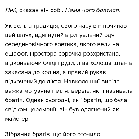
Пий,
сказав він собі.
Нема чого боятися.
Як веліла традиція, свого часу він починав
цей шлях, вдягнутий в ритуальний одяг
середньовічного єретика, якого вели на
ешафот. Простора сорочка розхристана,
відкриваючи бліді груди, ліва холоша штанів
закасана до коліна, а правий рукав
підкочений до ліктя. Навколо шиї висіла
важка мотузяна петля: вервіє, як її називала
братія. Однак сьогодні, як і братія, що була
свідком церемонії, він був одягнений як
майстер.
Зібрання братів, що його оточило,