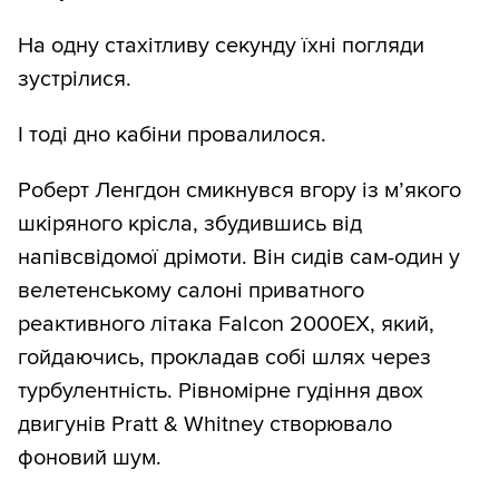
На одну стахітливу секунду їхні погляди
зустрілися.
І тоді дно кабіни провалилося.
Роберт Ленгдон смикнувся вгору із м’якого
шкіряного крісла, збудившись від
напівсвідомої дрімоти. Він сидів сам-один у
велетенському салоні приватного
реактивного літака Falcon 2000EX, який,
гойдаючись, прокладав собі шлях через
турбулентність. Рівномірне гудіння двох
двигунів Pratt & Whitney створювало
фоновий шум.