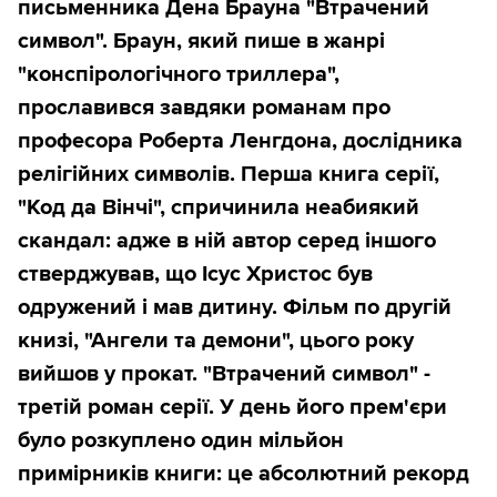
письменника Дена Брауна "Втрачений
символ". Браун, який пише в жанрі
"конспірологічного триллера",
прославився завдяки романам про
професора Роберта Ленгдона, дослідника
релігійних символів. Перша книга серії,
"Код да Вінчі", спричинила неабиякий
скандал: адже в ній автор серед іншого
стверджував, що Ісус Христос був
одружений і мав дитину. Фільм по другій
книзі, "Ангели та демони", цього року
вийшов у прокат. "Втрачений символ" -
третій роман серії. У день його прем'єри
було розкуплено один мільйон
примірників книги: це абсолютний рекорд