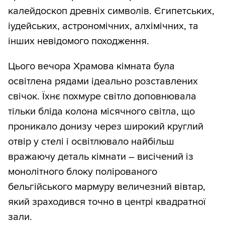
калейдоскоп древніх символів. Єгипетських,
іудейських, астрономічних, алхімічних, та
інших невідомого походження.
Цього вечора Храмова кімната була
освітлена рядами ідеально розставлених
свічок. Їхнє похмуре світло доповнювала
тільки бліда колона місячного світла, що
проникало донизу через широкий круглий
отвір у стелі і освітлювало найбільш
вражаючу деталь кімнати – висічений із
монолітного блоку полірованого
бельгійського мармуру величезний вівтар,
який зраходився точно в центрі квадратної
зали.