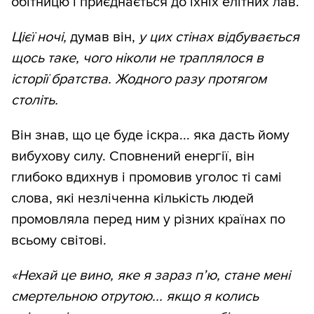
обітницю і приєднається до їхніх елітних лав.
Цієї ночі,
думав він,
у цих стінах відбувається
щось таке, чого ніколи не траплялося в
історії братства. Жодного разу протягом
століть.
Він знав, що це буде іскра... яка дасть йому
вибухову силу. Сповнений енергії, він
глибоко вдихнув і промовив уголос ті самі
слова, які незліченна кількість людей
промовляла перед ним у різних країнах по
всьому світові.
«Нехай це вино, яке я зараз п’ю, стане мені
смертельною отрутою... якщо я колись