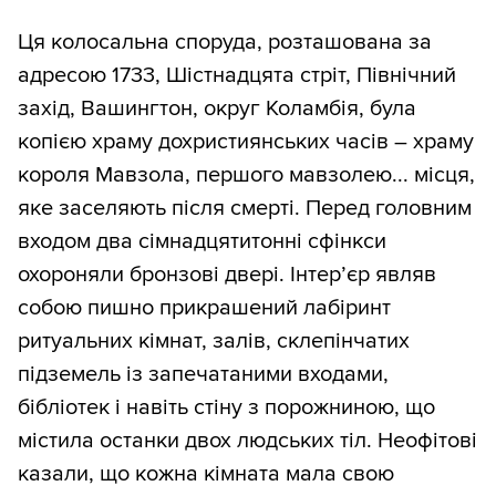
Ця колосальна споруда, розташована за
адресою 1733, Шістнадцята стріт, Північний
захід, Вашингтон, округ Коламбія, була
копією храму дохристиянських часів – храму
короля Мавзола, першого мавзолею... місця,
яке заселяють після смерті. Перед головним
входом два сімнадцятитонні сфінкси
охороняли бронзові двері. Інтер’єр являв
собою пишно прикрашений лабіринт
ритуальних кімнат, залів, склепінчатих
підземель із запечатаними входами,
бібліотек і навіть стіну з порожниною, що
містила останки двох людських тіл. Неофітові
казали, що кожна кімната мала свою