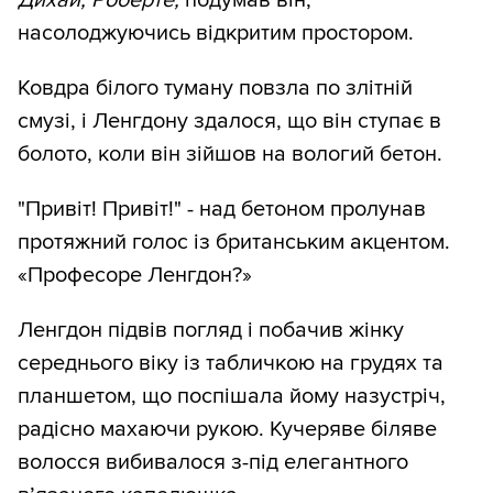
Дихай, Роберте,
подумав він,
насолоджуючись відкритим простором.
Ковдра білого туману повзла по злітній
смузі, і Ленгдону здалося, що він ступає в
болото, коли він зійшов на вологий бетон.
"Привіт! Привіт!" - над бетоном пролунав
протяжний голос із британським акцентом.
«Професоре Ленгдон?»
Ленгдон підвів погляд і побачив жінку
середнього віку із табличкою на грудях та
планшетом, що поспішала йому назустріч,
радісно махаючи рукою. Кучеряве біляве
волосся вибивалося з-під елегантного