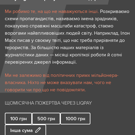
Ми робимо те, на що не наважуються інші.
Розкриваємо
схеми пропагандистів, називаємо імена зрадників,
показуємо справжні масштаби катастроф, стаємо
ворогами найвпливовіших людей світу. Наприклад, Ілон
Маск писав у своєму твіті, що нас треба прирівняти до
терористів. За більшістю наших матеріалів із
журналістики даних — місяці кропіткої роботи й сотні
перевірених джерел інформації.
Ми не залежимо від політичних примх мільйонера-
власника. Ніхто не може вказувати нам, чого не
говорити чи про що не повідомляти.
ЩОМІСЯЧНА ПОЖЕРТВА ЧЕРЕЗ LIQPAY
100
грн
500
грн
1000
грн
Інша сума