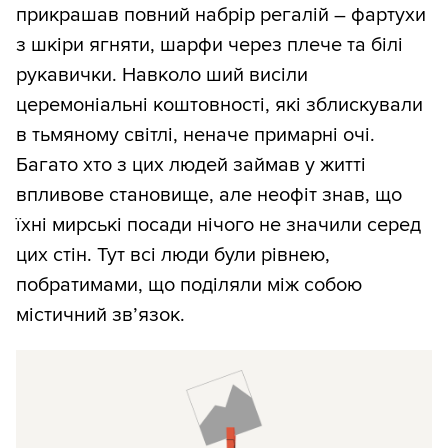
прикрашав повний набрір регалій – фартухи
з шкіри ягняти, шарфи через плече та білі
рукавички. Навколо ший висіли
церемоніальні коштовності, які зблискували
в тьмяному світлі, неначе примарні очі.
Багато хто з цих людей займав у житті
впливове становище, але неофіт знав, що
їхні мирські посади нічого не значили серед
цих стін. Тут всі люди були рівнею,
побратимами, що поділяли між собою
містичний зв’язок.