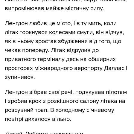
випромінював майже містичну силу.
Ленгдон любив це місто, і в ту мить, коли
літак торкнувся колесами смуги, він відчув,
як в ньому зростає збудження від того, що
чекає попереду. Літак відрулив до
приватного терміналу десь на обширних
просторах міжнародного аеропорту Даллас і
зупинився.
Ленгдон зібрав свої речі, подякував пілотам
і зробив крок з розкішного салону літака на
розсувний трап. В холодному січневому
повітрі дихалося вільно.