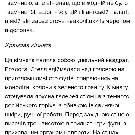
таємницю, але він знав, що в жодній не було
таємниці більшої, ніж у цій гігантській палаті,
в якій він зараз стояв навколішки із черепом
в долонях.
Храмова кімната.
Ця кімната являла собою ідеальний квадрат.
Розлога. Стеля здіймалася над головою на
приголомшливі сто футів, спираючись на
монолітні колони з зеленого граніту. Кімнату
оточувала ярусна галерея стільців з темного
російського горіха із обивкою із свинячої
шкіри, ручної роботи. Перед західною стіною
височів трон висотою в тридцять три фути, з
прихованим органом навпроти. На стінах -