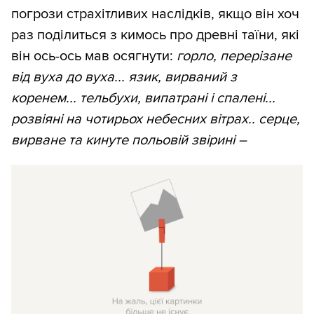
погрози страхітливих наслідків, якщо він хоч
раз поділиться з кимось про древні таїни, які
він ось-ось мав осягнути:
горло, перерізане
від вуха до вуха... язик, вирваний з
коренем... тельбухи, випатрані і спалені...
розвіяні на чотирьох небесних вітрах.. серце,
вирване та кинуте польовій звірині –