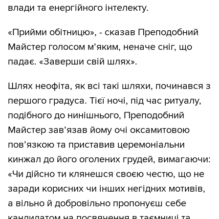
влади та енергійного інтелекту.
«Прийми обітницю», - сказав Преподобний
Майстер голосом м’яким, неначе сніг, що
падає. «Заверши свій шлях».
Шлях неофіта, як всі такі шляхи, починався з
першого градуса. Тієї ночі, під час ритуалу,
подібного до нинішнього, Преподобний
Майстер зав’язав йому очі оксамитовою
пов’язкою та приставив церемоніальни
кинжал до його оголених грудей, вимагаючи:
«Чи дійсно ти клянешся своєю честю, що не
заради корисних чи інших негідних мотивів,
а вільно й добровільно пропонуєш себе
кандидатом на посвячення в таємниці та