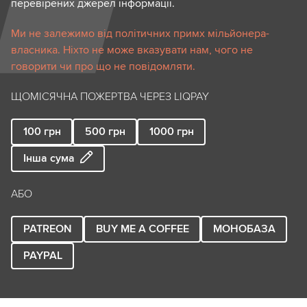
перевірених джерел інформації.
Ми не залежимо від політичних примх мільйонера-
власника. Ніхто не може вказувати нам, чого не
говорити чи про що не повідомляти.
ЩОМІСЯЧНА ПОЖЕРТВА ЧЕРЕЗ LIQPAY
100
грн
500
грн
1000
грн
Інша сума
АБО
PATREON
BUY ME A COFFEE
МОНОБАЗА
PAYPAL