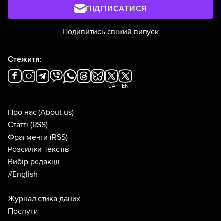
ПІДПИСАТИСЯ
Подивитись свіжий випуск
Стежити:
UA
EN
Про нас
(About us)
Статті
(RSS)
Фрагменти
(RSS)
Розсилки Текстів
Вибір редакції
#English
Журналістика даних
Послуги