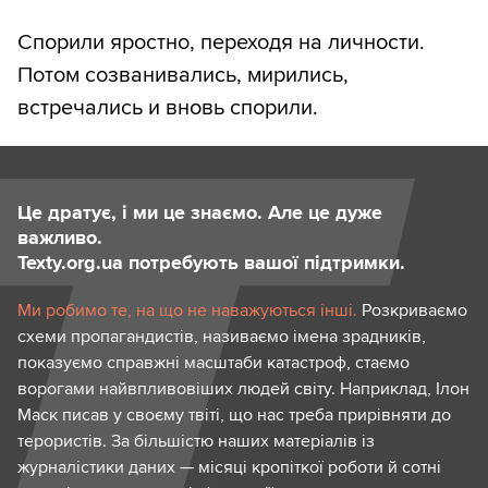
Спорили яростно, переходя на личности.
Потом созванивались, мирились,
встречались и вновь спорили.
Це дратує, і ми це знаємо. Але це дуже
важливо.
Texty.org.ua потребують вашої підтримки.
Ми робимо те, на що не наважуються інші.
Розкриваємо
схеми пропагандистів, називаємо імена зрадників,
показуємо справжні масштаби катастроф, стаємо
ворогами найвпливовіших людей світу. Наприклад, Ілон
Маск писав у своєму твіті, що нас треба прирівняти до
терористів. За більшістю наших матеріалів із
журналістики даних — місяці кропіткої роботи й сотні