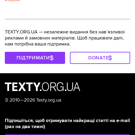
TEXTY.ORG.UA — незалежне видання без навʼязливої
реклами й замовних матеріалів. Щоб працювати далі,
нам потрібна ваша підтримка.
ПІДТРИМАТИ
DONATE
©
2010—2026 Texty.org.ua
Підпишіться, щоб отримувати найкращі статті на e-mail
(раз на два тижні)