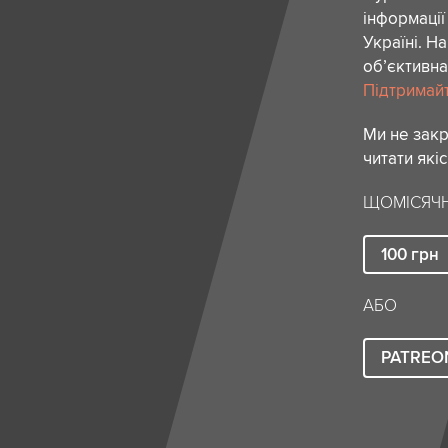
інформації
Україні. Н
об’єктивна
Підтримайте
Ми не зак
читати які
ЩОМІСЯЧН
100
грн
АБО
PATREO