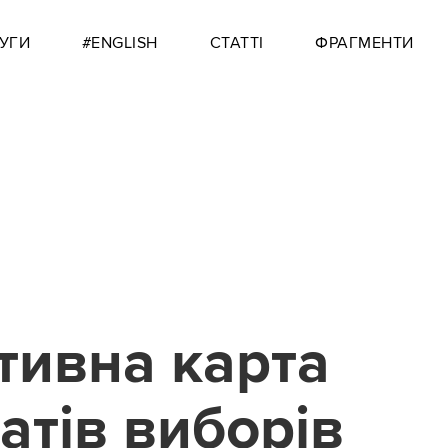
УГИ
#ENGLISH
СТАТТІ
ФРАГМЕНТИ
тивна карта
атів виборів