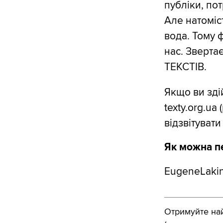
публіки, по
Але натоміс
вода. Тому 
нас. Зверта
ТЕКСТІВ.
Якщо ви зді
texty.org.ua
відзвітувати
Як можна п
EugeneLakin
Отримуйте найк