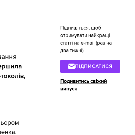
Підпишіться, щоб
отримувати найкращі
статті на e-mail (раз на
два тижні)
вання
вершила
ПІДПИСАТИСЯ
токолів,
Подивитись свіжий
випуск
ольором
шенка.