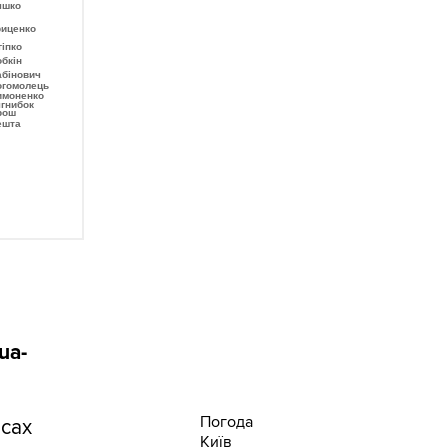
ua-
Погода
есах
Київ