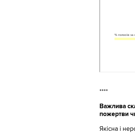
****
Важлива ск
пожертви ч
Якісна і не