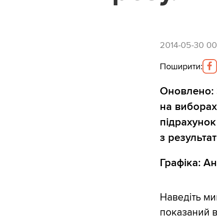
2014-05-30 00
Поширити
:
Оновлено: 
на виборах
підрахунок 
з результа
Графіка: А
Наведіть ми
показаний в