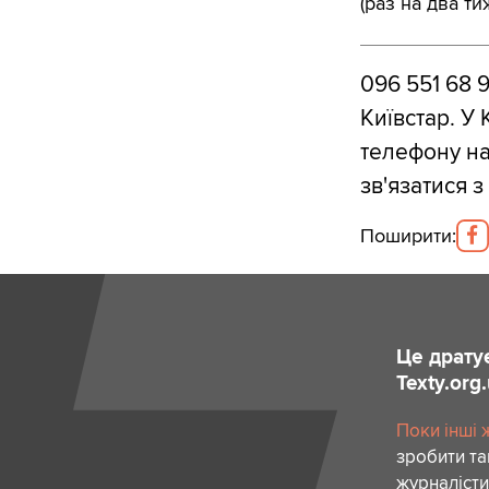
(раз на два ти
096 551 68 9
Київстар. У
телефону на
зв'язатися 
Поширити
:
Це драту
Texty.org
Поки інші 
зробити та
журналісти