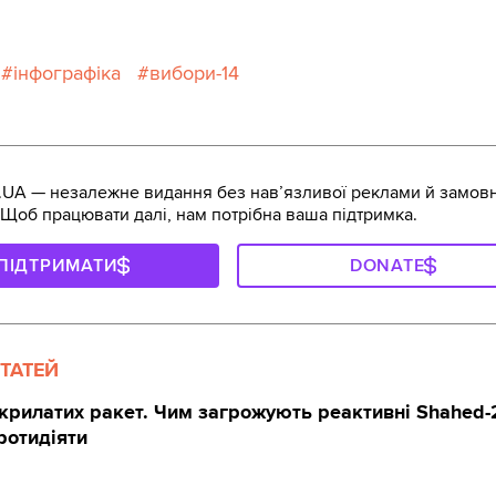
інфографіка
вибори-14
UA — незалежне видання без навʼязливої реклами й замов
 Щоб працювати далі, нам потрібна ваша підтримка.
ПІДТРИМАТИ
DONATE
СТАТЕЙ
крилатих ракет. Чим загрожують реактивні Shahed
протидіяти