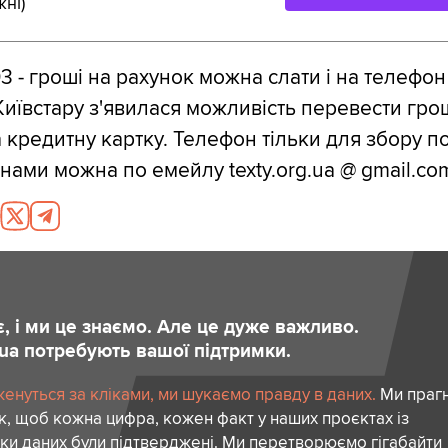
жні)
3 - гроші на рахунок можна слати і на телефон 
 Київстару з'явилася можливість перевести грош
 кредитну картку. Телефон тільки для збору п
з нами можна по емейлу texty.org.ua @ gmail.co
є, і ми це знаємо. Але це дуже важливо.
.ua потребують вашої підтримки.
женуться за кліками, ми шукаємо правду в даних.
Ми праг
к, щоб кожна цифра, кожен факт у наших проєктах із
ки даних були підтверджені. Ми перетворюємо гігабайти