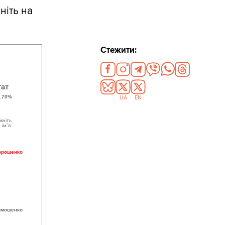
ніть на
Стежити:
UA
EN