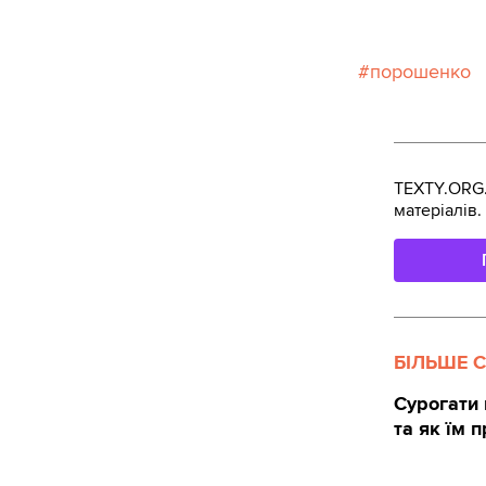
порошенко
TEXTY.ORG.
матеріалів.
БІЛЬШЕ 
Сурогати 
та як їм 