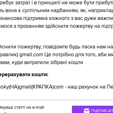
требує затрат і в принципі не може бути прибу
ть вона є суспільним надбанням, як, наприклад
фінансова підтримка кожного з вас дуже важл
ємося з проханням здійснити пожертву на підт
йснили пожертву, повідомте будь ласка нам н
 (равлик) gmail.com Це потрібно для того, аби 
 вам, куди витратили зібрані кошти
ерерахувати кошти:
sky(НА)gmail(КРАПКА)com - наш рахунок на П
ращі статті на e-mail
ПІДПИСА