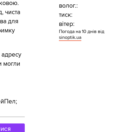
тковою.
волог.:
, чиста
тиск:
ива для
вітер:
римку
Погода на 10 днів від
sinoptik.ua
а адресу
ми могли
ейПел;
ТИСЯ