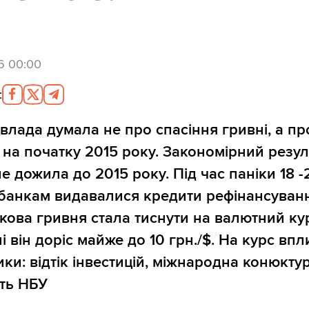
6 00:00
:
влада думала не про спасіння гривні, а пр
 на початку 2015 року. Закономірний резул
е дожила до 2015 року. Під час паніки 18 -
банкам видавалися кредити рефінансуван
ова гривня стала тиснути на валютний ку
і він доріс майже до 10 грн./$. На курс впл
ики: відтік інвестицій, міжнародна конюктур
сть НБУ