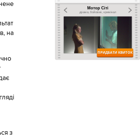
снене
льтат
в, на
ачно
т
адає
гляді
ся з