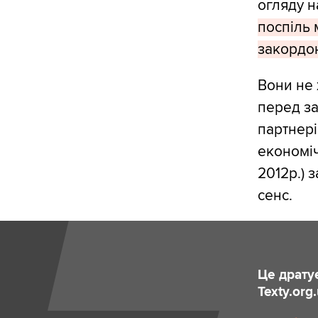
огляду н
поспіль 
закордон
Вони не 
перед за
партнері
економіч
2012р.) 
сенс.
Це драту
Texty.org