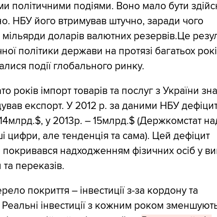
и політичними подіями. Воно мало бути здій
о. НБУ його втримував штучно, заради чого
 мільярди доларів валютних резервів.Це резу
ної політики держави на протязі багатьох рокі
алися події глобального ринку.
то років імпорт товарів та послуг з України зн
вав експорт. У 2012 р. за даними НБУ дефіци
14млрд.$, у 2013р. – 15млрд.$ (Держкомстат н
ші цифри, але тенденція та сама). Цей дефіцит
 покривався надходженням фізичних осіб у ви
 та переказів.
рело покриття – інвестиції з-за кордону та
 Реальні інвестиції з кожним роком зменшують