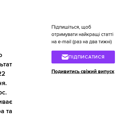
Підпишіться, щоб
отримувати найкращі статті
на e-mail (раз на два тижні)
о
ПІДПИСАТИСЯ
ьтат
Подивитись свіжий випуск
22
ня.
рс.
иває
а та