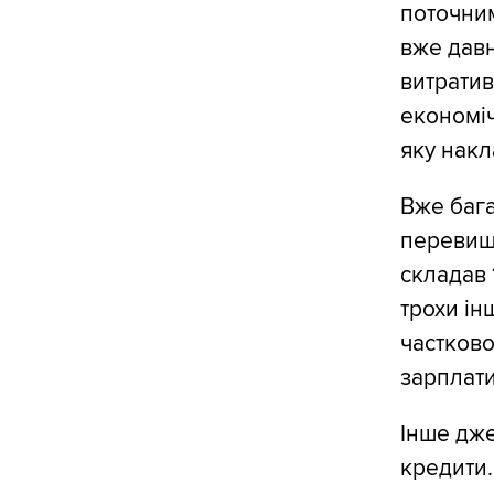
поточним
вже давн
витратив
економіч
яку накл
Вже бага
перевищу
складав 
трохи ін
частково
зарплати
Інше дже
кредити.