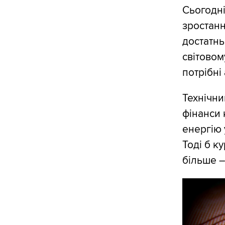
Сьогодні
зростанн
достатнь
світовом
потрібні 
Технічни
фінанси 
енергію 
Тоді б к
більше –