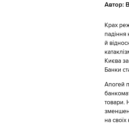
Автор: 
Крах реж
падіння 
й віднос
катаклізм
Києва за
Банки ст
Апогей п
банкомат
товари.
зменшені
на своїх