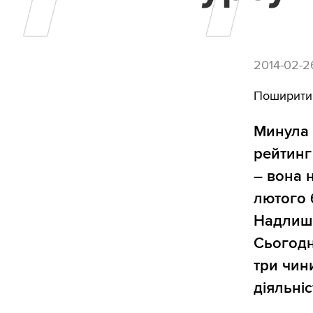
2014-02-2
Поширити
Минула 
рейтинг
– вона н
лютого 
Надлишк
Сьогодн
три чин
діяльні