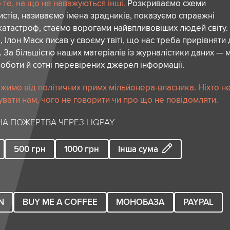
те, на що не наважуються інші.
Розкриваємо схеми
стів, називаємо імена зрадників, показуємо справжні
атастроф, стаємо ворогами найвпливовіших людей світу.
 Ілон Маск писав у своєму твіті, що нас треба прирівняти
. За більшістю наших матеріалів із журналістики даних — м
роботи й сотні перевірених джерел інформації.
жимо від політичних примх мільйонера-власника. Ніхто н
вати нам, чого не говорити чи про що не повідомляти.
А ПОЖЕРТВА ЧЕРЕЗ LIQPAY
500
грн
1000
грн
Інша сума
N
BUY ME A COFFEE
МОНОБАЗА
PAYPAL