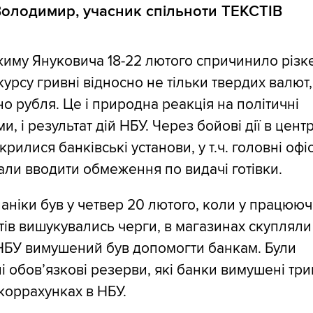
Володимир, учасник спільноти ТЕКСТІВ
иму Януковича 18-22 лютого спричинило різк
курсу гривні відносно не тільки твердих валют,
но рубля. Це і природна реакція на політичні
и, і результат дій НБУ. Через бойові дії в центр
крилися банківські установи, у т.ч. головні офі
али вводити обмеження по видачі готівки.
аніки був у четвер 20 лютого, коли у працюю
ів вишукувались черги, в магазинах скупляли
 НБУ вимушений був допомогти банкам. Були
 обов’язкові резерви, які банки вимушені тр
 коррахунках в НБУ.