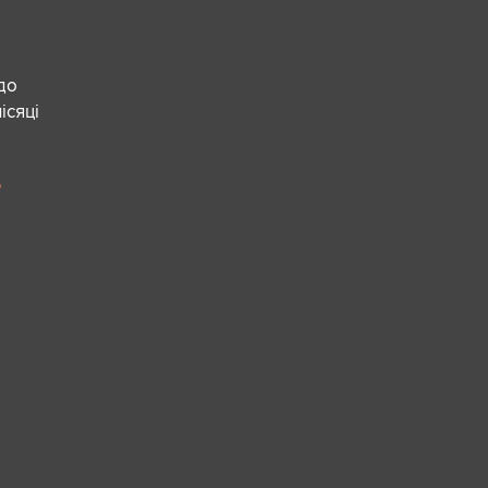
 до
ісяці
е