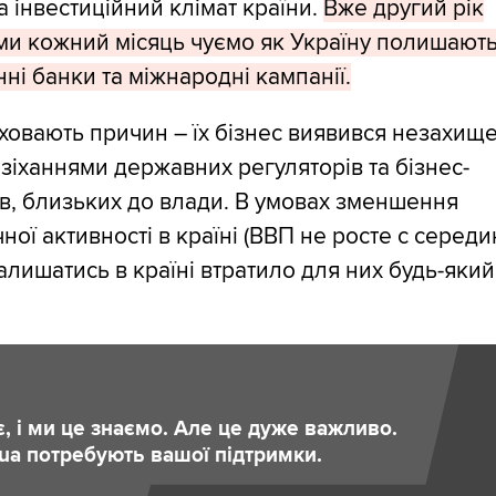
а інвестиційний клімат країни.
Вже другий рік
ми кожний місяць чуємо як Україну полишают
ні банки та міжнародні кампанії.
ховають причин – їх бізнес виявився незахищ
зіханнями державних регуляторів та бізнес-
в, близьких до влади. В умовах зменшення
ної активності в країні (ВВП не росте с серед
залишатись в країні втратило для них будь-який
є, і ми це знаємо. Але це дуже важливо.
.ua потребують вашої підтримки.