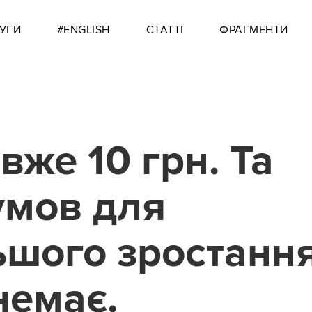
УГИ
#ENGLISH
СТАТТІ
ФРАГМЕНТИ
вже 10 грн. Та
умов для
ьшого зростанн
немає.