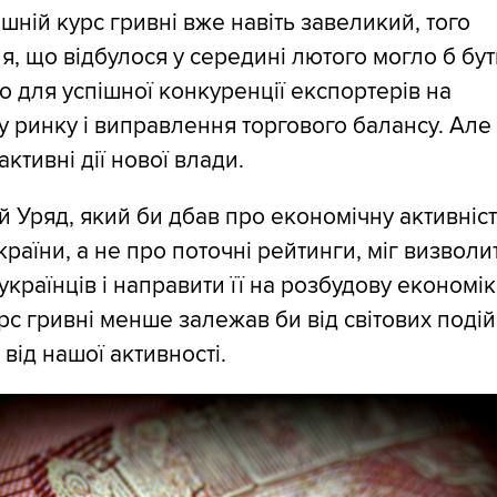
шній курс гривні вже навіть завеликий, того
я, що відбулося у середині лютого могло б бу
о для успішної конкуренції експортерів на
у ринку і виправлення торгового балансу. Але 
активні дії нової влади.
й Уряд, який би дбав про економічну активніст
країни, а не про поточні рейтинги, міг визволи
українців і направити її на розбудову економік
урс гривні менше залежав би від світових подій
 від нашої активності.