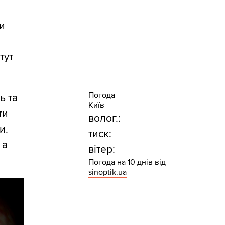
ти
тут
Погода
ь та
Київ
ти
волог.:
и.
тиск:
 а
вітер:
Погода на 10 днів від
sinoptik.ua