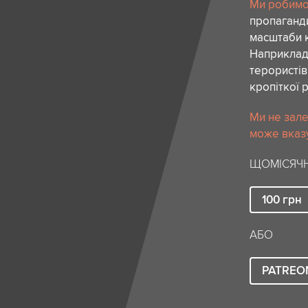
Ми робимо 
пропаганди
масштаби к
Наприклад,
терористів
кропіткої 
Ми не зале
може вказу
ЩОМІСЯЧН
100
грн
АБО
PATREO