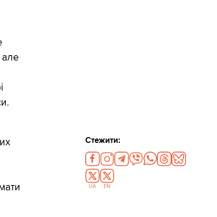
е
 але
і
си.
Стежити:
чих
имати
UA
EN