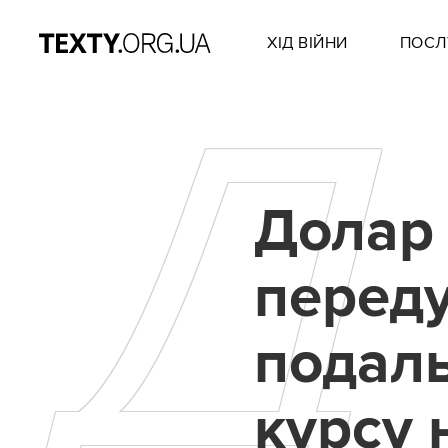
ХІД ВІЙНИ
ПОСЛ
Д
Долар 
перед
подал
курсу 