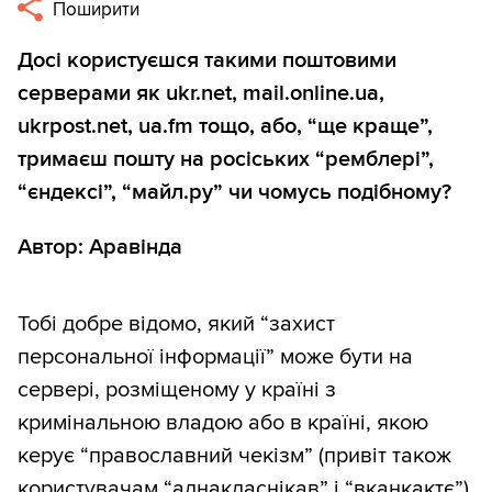
Поширити
Досі користуєшся такими поштовими
серверами як ukr.net, mail.online.ua,
ukrpost.net, ua.fm тощо, або, “ще краще”,
тримаєш пошту на росіських “ремблері”,
“єндексі”, “майл.ру” чи чомусь подібному?
Автор: Аравінда
Тобі добре відомо, який “захист
персональної інформації” може бути на
сервері, розміщеному у країні з
кримінальною владою або в країні, якою
керує “православний чекізм” (привіт також
користувачам “аднакласнікав” і “вканкактє”)