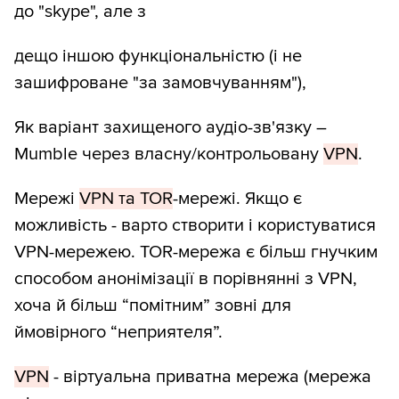
до "skype", але з
дещо іншою функціональністю (і не
зашифроване "за замовчуванням"),
Як варіант захищеного аудіо-зв'язку –
Mumble через власну/контрольовану
VPN
.
Мережі
VPN та TOR
-мережі. Якщо є
можливість - варто створити і користуватися
VPN-мережею. TOR-мережа є більш гнучким
способом анонімізації в порівнянні з VPN,
хоча й більш “помітним” зовні для
ймовірного “неприятеля”.
VPN
- віртуальна приватна мережа (мережа