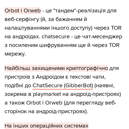
Orbot і Orweb
- це "тандем"-реалізація для
веб-серфінгу (й, за бажанням й
налаштуваннями іншого доступу) через TOR
на андроїдах. chatsecure - це чат-месенджер
з посиленим шифруванням ще й через TOR
мережу.
Найбільш захищеними криптографічно
для
пристроїв з Андроїдом є текстові чати,
подібні до
ChatSecure (GibberBot)
(наявні,
зокрема в playmarket на андроід-пристроях)
а також Orbot і Orweb (для перегляду веб-
сторінок на андроїд-пристроях).
На інших операційних системах