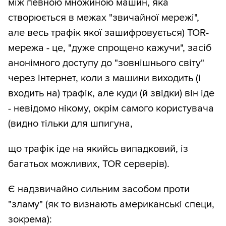
між певною множиною машин, яка
створюється в межах "звичайної мережі",
але весь трафік якої зашифровується) TOR-
мережа - це, "дуже спрощено кажучи", засіб
анонімного доступу до "зовнішнього світу"
через інтернет, коли з машини виходить (і
входить на) трафік, але куди (й звідки) він іде
- невідомо нікому, окрім самого користувача
(видно тільки для шпигуна,
що трафік іде на якийсь випадковий, із
багатьох можливих, TOR серверів).
Є надзвичайно сильним засобом проти
"зламу" (як то визнають американські специ,
зокрема):