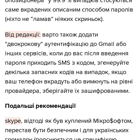
опозиціонера” у 99.9 % випадків стосуються
саме вкрадених описаним способом паролів
(ніхто не “ламав” ніяких скриньок).
Від редакції:
варто також додати
"двокрокову" аутентифікацію до Gmail або
інших сервісів, коли до вас після введення
пароля приходить SMS з кодом, згенеруйте
декілька запасних кодів на випадок, якщо
ваш телефон вкрадуть або вимкнуть на рівні
провайдера, зберігайте їх зашифрованими.
Подальші рекомендації
skype
, відтоді як був куплений Мікро$офтом,
перестав бути безпечним і для українських
громадян (пояснюється це специфікою