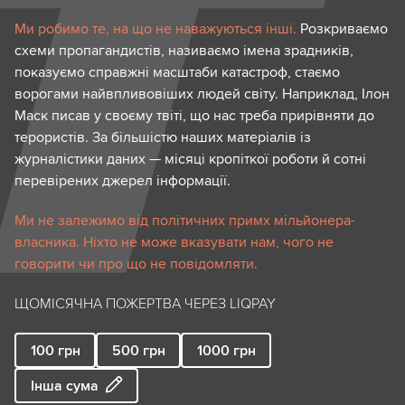
Ми робимо те, на що не наважуються інші.
Розкриваємо
схеми пропагандистів, називаємо імена зрадників,
показуємо справжні масштаби катастроф, стаємо
ворогами найвпливовіших людей світу. Наприклад, Ілон
Маск писав у своєму твіті, що нас треба прирівняти до
терористів. За більшістю наших матеріалів із
журналістики даних — місяці кропіткої роботи й сотні
перевірених джерел інформації.
Ми не залежимо від політичних примх мільйонера-
власника. Ніхто не може вказувати нам, чого не
говорити чи про що не повідомляти.
ЩОМІСЯЧНА ПОЖЕРТВА ЧЕРЕЗ LIQPAY
100
грн
500
грн
1000
грн
Інша сума