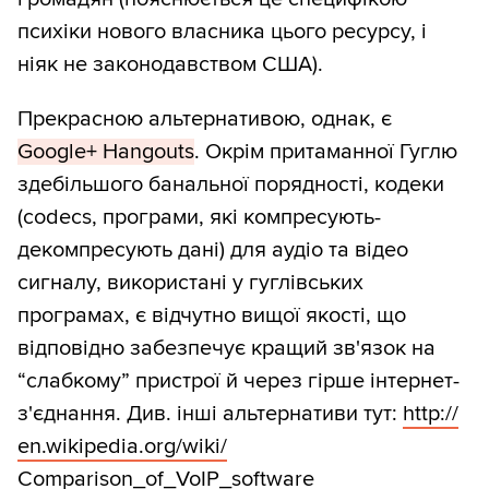
психіки нового власника цього ресурсу, і
ніяк не законодавством США).
Прекрасною альтернативою, однак, є
Google+ Hangouts
. Окрім притаманної Гуглю
здебільшого банальної порядності, кодеки
(codecs, програми, які компресують-
декомпресують дані) для аудіо та відео
сигналу, використані у гуглівських
програмах, є відчутно вищої якості, що
відповідно забезпечує кращий зв'язок на
“слабкому” пристрої й через гірше інтернет-
з'єднання. Див. інші альтернативи тут:
http:/
/
en.wikipedia.org/
wiki/
Comparison_of_VoIP_software