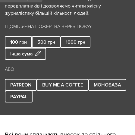
передплатників і дозволяємо читати якісну
журналістику більшій кількості людей.
ЩОМІСЯЧНА ПОЖЕРТВА ЧЕРЕЗ LIQPAY
100
грн
500
грн
1000
грн
Інша сума
АБО
PATREON
BUY ME A COFFEE
МОНОБАЗА
PAYPAL
Всі вони сплачують внесок до спільного