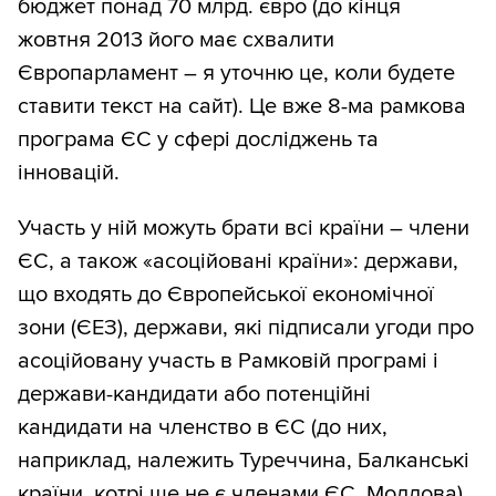
бюджет понад 70 млрд. євро (до кінця
жовтня 2013 його має схвалити
Європарламент – я уточню це, коли будете
ставити текст на сайт). Це вже 8-ма рамкова
програма ЄС у сфері досліджень та
інновацій.
Участь у ній можуть брати всі країни – члени
ЄС, а також «асоційовані країни»: держави,
що входять до Європейської економічної
зони (ЄЕЗ), держави, які підписали угоди про
асоційовану участь в Рамковій програмі і
держави-кандидати або потенційні
кандидати на членство в ЄС (до них,
наприклад, належить Туреччина, Балканські
країни, котрі ще не є членами ЄС, Молдова).