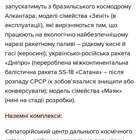
запускатимуть з бразильського космодрому
Алкантара; моделі сімейства «Зеніт» (в
експлуатації), які вирізняються тим, що
працюють на екологічно найбезпечнішому
наразі ракетному паливі – рідкому кисні й
гасі (керосині); українсько-російська ракета
«Дніпро» (перероблена міжконтинентальна
балістична ракета SS-18 «Сатана» – після
розпаду СРСР їх зобов’язалися знищити або
конверсувати); модель сімейства «Маяк»
(нині на стадії розробки).
Наземні комплекси:
Євпаторійський центр дальнього космічного