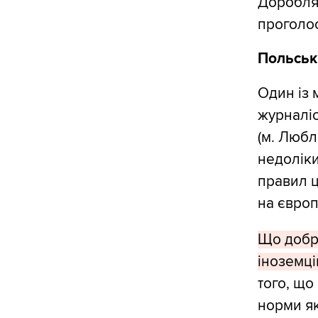
Дороблял
проголос
Польськ
Один із 
журналіс
(м. Любл
недоліки
правил ц
на європ
Що добро
іноземці
того, що
норми як