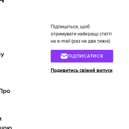
Підпишіться, щоб
отримувати найкращі статті
на e-mail (раз на два тижні)
лу
ПІДПИСАТИСЯ
Подивитись свіжий випуск
 Про
и
ішою