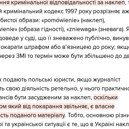
ня кримінальної відповідальності за наклеп
,
 кримінальний кодекс 1997 року розрізняє аж
бистої образи: «pomówienie» (наклеп),
wienie» (образа гідності), «zniewaga» (зневага).
оведе у суді, що її зневажено публічно, вину
окарати штрафом або в’язницею до року; якщ
через ЗМІ то термін може бути збільшено до д
к подають польські юристи, якщо журналіст
ь свою діяльність ретельно, у нього практичн
нсів бути засудженим за наклеп,
оскільки
м який від покарання звільняє, є власне
сть поданого матеріалу
. Тобто, основною різ
ї та української ситуації є те, що в Україні нак