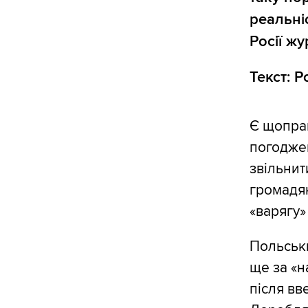
реальні
Росії жу
Текст: 
Є щоправ
погодже
звільнит
громадя
«варягу»
Польськи
ще за «н
після вв