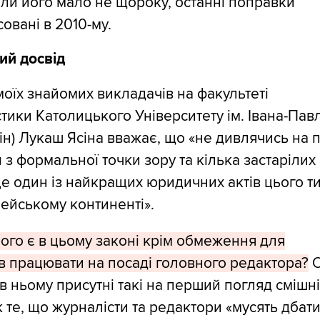
и його мало не щороку, останні поправки
овані в 2010-му.
ий досвід
моїх знайомих викладачів на факультеті
тики Католицького Університету ім. Івана-Павл
ін) Лукаш Ясіна вважає, що «не дивлячись на 
 з формальної точки зору та кілька застарілих
е один із найкращих юридичних актів цього т
ейському континенті».
го є в цьому законі крім обмеження для
в працювати на посаді головного редактора?
О
 в ньому присутні такі на перший погляд смішн
 те, що журналісти та редактори «мусять дбат