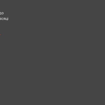
 до
ісяці
е