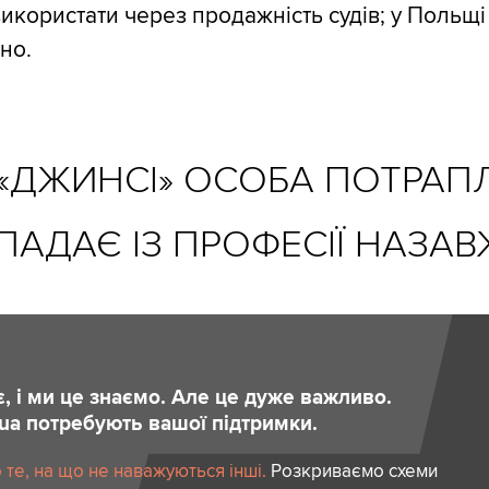
икористати через продажність судів; у Польщі
но.
«ДЖИНСІ» ОСОБА ПОТРАПЛ
ПАДАЄ ІЗ ПРОФЕСІЇ НАЗА
є, і ми це знаємо. Але це дуже важливо.
.ua потребують вашої підтримки.
те, на що не наважуються інші.
Розкриваємо схеми