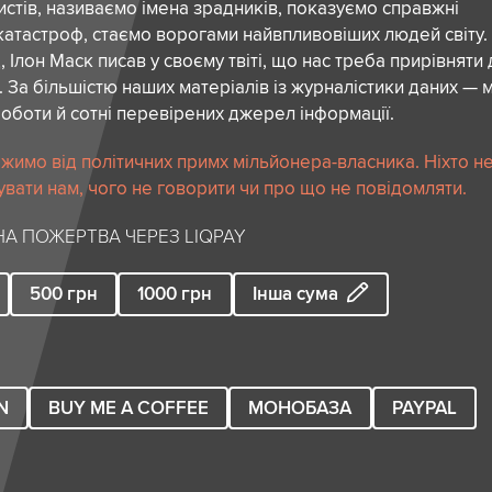
стів, називаємо імена зрадників, показуємо справжні
атастроф, стаємо ворогами найвпливовіших людей світу.
 Ілон Маск писав у своєму твіті, що нас треба прирівняти
. За більшістю наших матеріалів із журналістики даних — м
роботи й сотні перевірених джерел інформації.
жимо від політичних примх мільйонера-власника. Ніхто н
вати нам, чого не говорити чи про що не повідомляти.
А ПОЖЕРТВА ЧЕРЕЗ LIQPAY
500
грн
1000
грн
Інша сума
N
BUY ME A COFFEE
МОНОБАЗА
PAYPAL