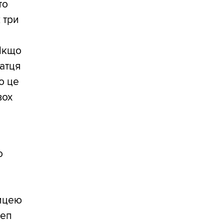
 то
 три
 Якщо
ватця
о це
вох
о
ницею
леп