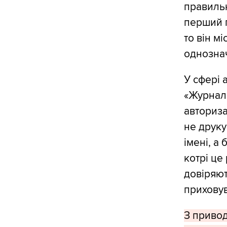
правильн
перший п
то він мі
однозна
У сфері 
«Журналі
авториза
не друку
імені, а 
котрі це
довіряють
приховув
З привод