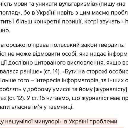
ість мови та уникати вульгаризмів» (пишу «на
огляд», бо в Україні навіть з цим маємо пробл
стить і більш конкретні позиції, котрі звучать чіт
чно.
авторського права польський закон твердить:
ст не може відмовити особі, яка надає інформ
ції дослівно цитованого висловлення, якщо в
валася раніше» (ст. 14). «Бути на сторожі особи
більше того – інтересів інформаторів, та інших о
 роблять у доброму умислі та йому [журналісту]
» (ст. 12). У ст. 15 читаємо, що журналіст має п
ати власне ім’я у таємниці.
у нашумілої минулоріч в Україні проблеми