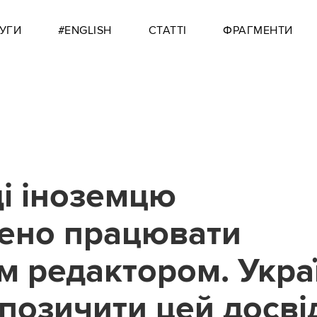
УГИ
#ENGLISH
СТАТТІ
ФРАГМЕНТИ
і іноземцю
ено працювати
м редактором. Украї
апозичити цей досві