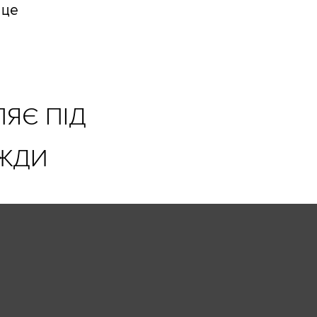
 це
ЯЄ ПІД
ВЖДИ