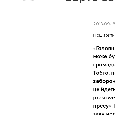
2013-09-1
Поширити
«Головн
може бу
громадя
Тобто, 
заборон
це йдет
prasow
пресу».
таку но