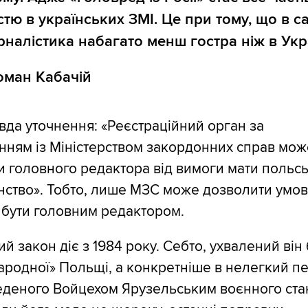
стю в українських ЗМІ. Це при тому, що в с
рналістика набагато менш гостра ніж в Укра
Роман Кабачій
да уточнення: «Реєстраційний орган за
нням із Міністерством закордонних справ мож
и головного редактора від вимоги мати польс
нство». Тобто, лише МЗС може дозволити умо
 бути головним редактором.
й закон діє з 1984 року. Себто, ухвалений він
ародної» Польщі, а конкретніше в нелегкий п
еденого Войцехом Ярузельським воєнного ста