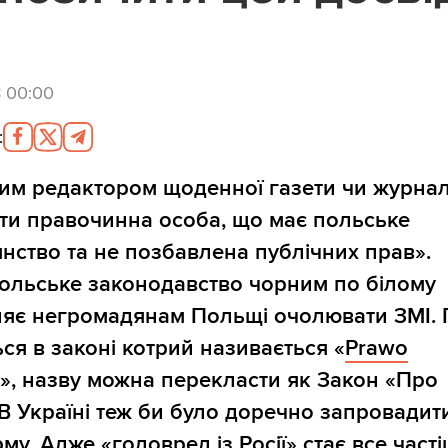
8 00:00
:
им редактором щоденної газети чи журна
ти правочинна особа, що має польське
нство та не позбавлена публічних прав».
польське законодавство чорним по білому
яє негромадянам Польщі очолювати ЗМІ.
ься в законі котрий називається «
Prawo
e
», назву можна перекласти як Закон «Про
 В Україні теж би було доречно запровадит
рму. Адже «головред із Росії» стає все част