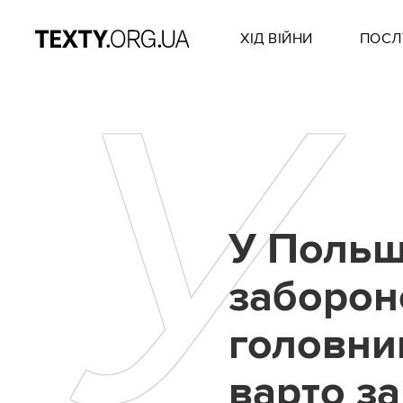
ХІД ВІЙНИ
ПОСЛ
У
У Польщ
заборон
головни
варто з