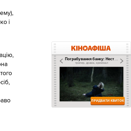
ему),
ко і
ацію,
она
стого
сіб,
раво