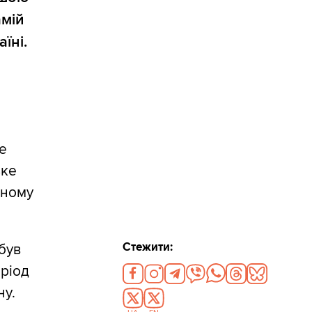
амій
їні.
е
ьке
вному
Стежити:
 був
еріод
ну.