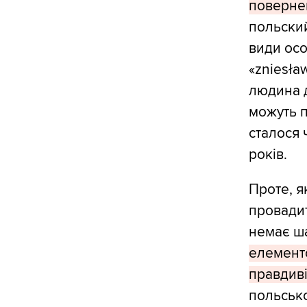
повернен
польский
види осо
«zniesła
людина д
можуть п
сталося 
років.
Проте, я
провадит
немає ша
елементо
правдиві
польсько