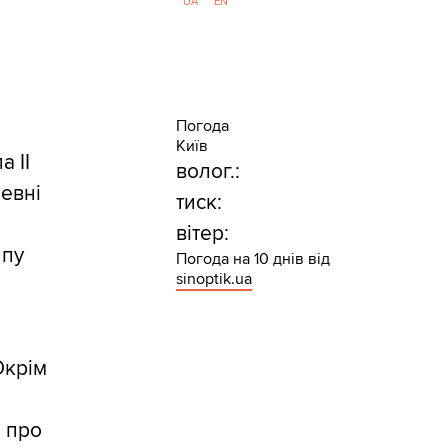
UA
EN
Погода
Київ
а ІІ
волог.:
певні
тиск:
вітер:
ипу
Погода на 10 днів від
sinoptik.ua
крім
і
и про