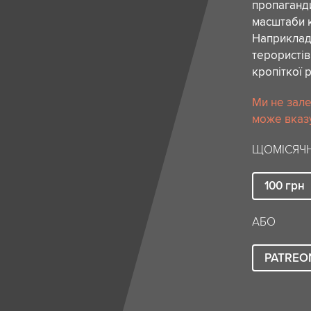
пропаганди
масштаби к
Наприклад,
терористів
кропіткої 
Ми не зале
може вказу
ЩОМІСЯЧН
100
грн
АБО
PATREO