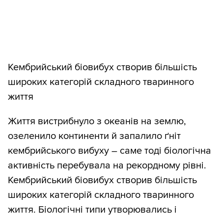
Кембрийський біовибух створив більшість
широких категорій складного тваринного
життя
Життя вистрибнуло з океанів на землю,
озеленило континенти й запалило ґніт
кембрийського вибуху – саме тоді біологічна
активність перебувала на рекордному рівні.
Кембрийський біовибух створив більшість
широких категорій складного тваринного
життя. Біологічні типи утворювались і