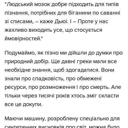
"Людський мозок добре підходить для типів
пізнання, потрібних для біганини по саванні
зі списами, – каже Дьюі. І – Проте у нас
жахливо виходить усе, що стосується
ймовірностей."
Подумаймо, як пізно ми дійшли до думки про
природний добір. Ще давні греки мали все
необхідне знання, щоб здогадатися. Вони
знали про спадковість, про обмежені
ресурси, про розмноження і про смерть. Але
тільки через тисячі років хтось зміг скласти
все це докупи.
Маючи машину, розроблену спеціально для
синтетичних висновків про світ, можна було