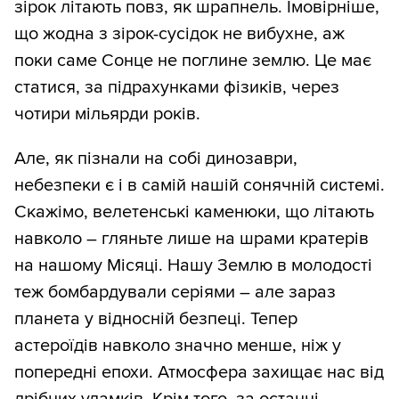
зірок літають повз, як шрапнель. Імовірніше,
що жодна з зірок-сусідок не вибухне, аж
поки саме Сонце не поглине землю. Це має
статися, за підрахунками фізиків, через
чотири мільярди років.
Але, як пізнали на собі динозаври,
небезпеки є і в самій нашій сонячній системі.
Скажімо, велетенські каменюки, що літають
навколо – гляньте лише на шрами кратерів
на нашому Місяці. Нашу Землю в молодості
теж бомбардували серіями – але зараз
планета у відносній безпеці. Тепер
астероїдів навколо значно менше, ніж у
попередні епохи. Атмосфера захищає нас від