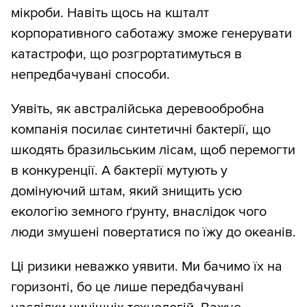
мікроби. Навіть щось на кшталт
корпоративного саботажу зможе генерувати
катастрофи, що розгрортатимуться в
непредбачувані способи.
Уявіть, як австралійська деревообробна
компанія посилає синтетичні бактерії, що
шкодять бразильським лісам, щоб перемогти
в конкуренції. А бактерії мутують у
домінуючий штам, який знищить усю
екологію земного ґрунту, внаслідок чого
люди змушені повертатися по їжу до океанів.
Ці ризики неважко уявити. Ми бачимо їх на
горизонті, бо це лише передбачувані