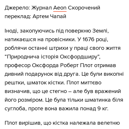
Джерело: Журнал
Aeon
Скорочений
переклад: Артем Чапай
Іноді, закопуючись під поверхню Землі,
натикаєшся на провісники. У 1676 році,
роблячи останні штрихи у праці свого життя
“Природнича історія Оксфордширу”,
професор Оксфорда Роберт Плот отримав
дивний подарунок від друга. Це були викопні
рештки, шматок кістки. Плот миттєво
визначив, що це стегно – але був вражений
його розміром. Це була тільки шматинка біля
суглоба, проте вона важила понад 9 кг.
Плот вирішив, що кістка належала велетню