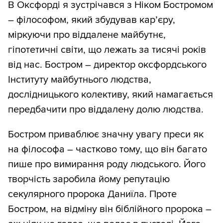
В Оксфорді я зустрічався з Ніком Бостромом
– філософом, який збудував кар’єру,
міркуючи про віддалене майбутнє,
гіпотетичні світи, що лежать за тисячі років
від нас. Бостром – директор оксфордського
Інституту майбутнього людства,
дослідницького колективу, який намагається
передбачити про віддалену долю людства.
Бостром приваблює значну увагу преси як
на філософа – частково тому, що він багато
пише про вимирання роду людського. Його
творчість заробила йому репутацію
секулярного пророка Даниїла. Проте
Бостром, на відміну він біблійного пророка –