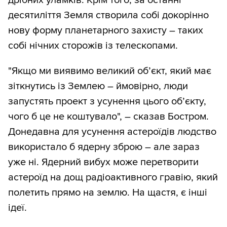
дрібних уламків. Крім того, за останні
десятиліття Земля створила собі докорінно
нову форму планетарного захисту – таких
собі нічних сторожів із телескопами.
"Якщо ми виявимо великий об’єкт, який має
зіткнутись із Землею – ймовірно, люди
запустять проект з усунення цього об’єкту,
чого б це не коштувало", – сказав Бостром.
Донедавна для усунення астероїдів людство
використало б ядерну зброю – але зараз
уже ні. Ядерний вибух може перетворити
астероїд на дощ радіоактивного гравію, який
полетить прямо на землю. На щастя, є інші
ідеї.