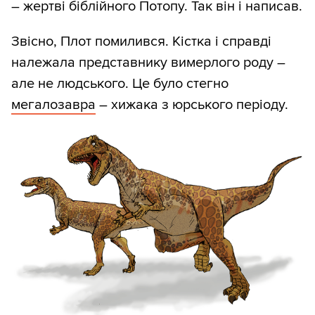
– жертві біблійного Потопу. Так він і написав.
Звісно, Плот помилився. Кістка і справді
належала представнику вимерлого роду –
але не людського. Це було стегно
мегалозавра
– хижака з юрського періоду.