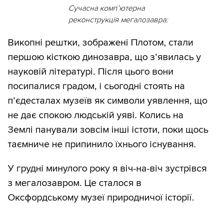
Сучасна комп’ютерна
реконструкція мегалозавра:
Викопні рештки, зображені Плотом, стали
першою кісткою динозавра, що з’явилась у
науковій літературі. Після цього вони
посипалися градом, і сьогодні стоять на
п’єдесталах музеїв як символи уявлення, що
не дає спокою людській уяві. Колись на
Землі панували зовсім інші істоти, поки щось
таємниче не припинило їхнього існування.
У грудні минулого року я віч-на-віч зустрівся
з мегалозавром. Це сталося в
Оксфордському музеї природничої історії.