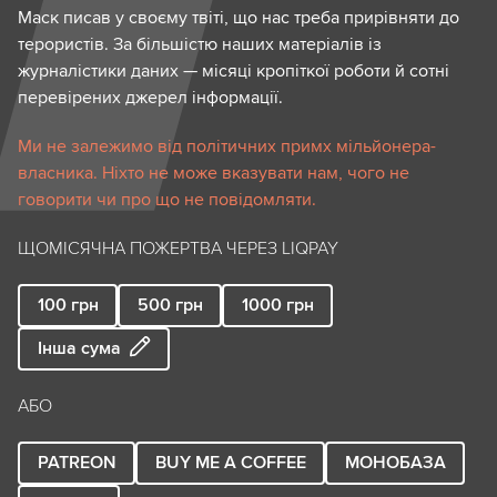
Маск писав у своєму твіті, що нас треба прирівняти до
терористів. За більшістю наших матеріалів із
журналістики даних — місяці кропіткої роботи й сотні
перевірених джерел інформації.
Ми не залежимо від політичних примх мільйонера-
власника. Ніхто не може вказувати нам, чого не
говорити чи про що не повідомляти.
ЩОМІСЯЧНА ПОЖЕРТВА ЧЕРЕЗ LIQPAY
100
грн
500
грн
1000
грн
Інша сума
АБО
PATREON
BUY ME A COFFEE
МОНОБАЗА