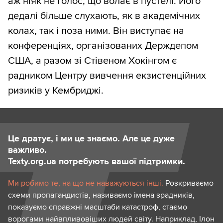
аж ніяк не голос, що волає в пустелі. Його
дедалі більше слухають, як в академічних
колах, так і поза ними. Він виступає на
конференціях, організованих Держдепом
США, а разом зі Стівеном Хокінгом є
радником Центру вивчення екзистенційних
ризиків у Кембриджі.
Це дратує, і ми це знаємо. Але це дуже
важливо.
Texty.org.ua потребують вашої підтримки.
Ми робимо те, на що не наважуються інші.
Розкриваємо
схеми пропагандистів, називаємо імена зрадників,
показуємо справжні масштаби катастроф, стаємо
ворогами найвпливовіших людей світу. Наприклад, Ілон