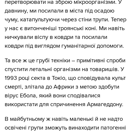
перетворювати на зброю мікроорганізми. У
давнину, ми посилали в міста під осадою
чуму, катапультуючи через стіни трупи. Тепер
у нас є витонченіші троянські коні. Ми навіть
ничкували віспу в ковдри та посилали
ковдри під виглядом гуманітарної допомоги.
Та все ж це грубі техніки – примітивні спроби
спустити летальні організми на товаришів. У
1993 році секта в Токіо, що сповідувала культ
смерті, злітала до Африки з метою здобути
вірус Ебола, який вони сподівалися
використати для спричинення Армагеддону.
В майбутньому ж навіть маленькі й не надто
освічені групи зможуть винаходити патогенні