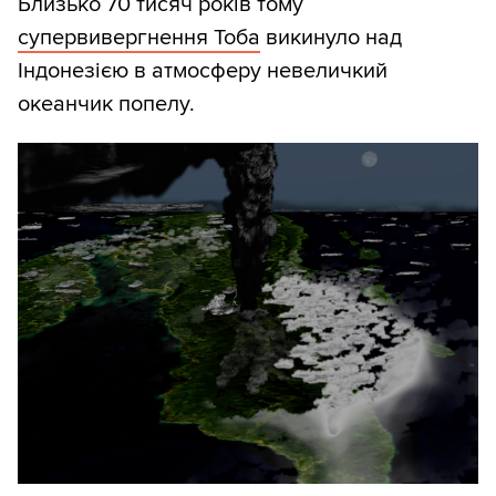
Близько 70 тисяч років тому
супервивергнення Тоба
викинуло над
Індонезією в атмосферу невеличкий
океанчик попелу.