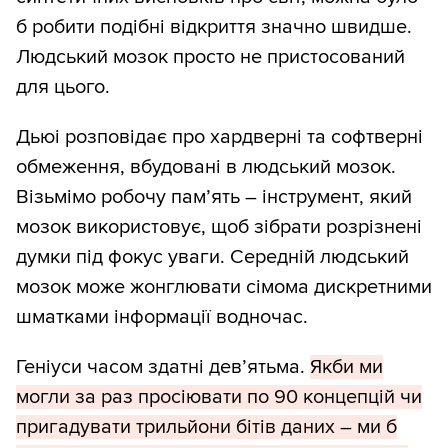
б робити подібні відкриття значно швидше.
Людський мозок просто не пристосований
для цього.
Дьюі розповідає про хардверні та софтверні
обмеження, вбудовані в людський мозок.
Візьмімо робочу пам’ять – інструмент, який
мозок використовує, щоб зібрати розрізнені
думки під фокус уваги. Середній людський
мозок може жонглювати сімома дискретними
шматками інформації водночас.
Геніуси часом здатні дев’ятьма.
Якби ми
могли за раз просіювати по 90 концепцій чи
пригадувати трильйони бітів даних – ми б