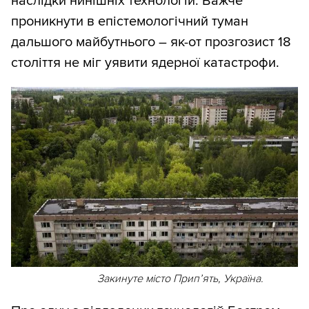
наслідки нинішніх технологій. Важче
проникнути в епістемологічний туман
дальшого майбутнього – як-от прозгозист 18
століття не міг уявити ядерної катастрофи.
Закинуте місто Прип’ять, Україна.