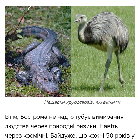
Нащадки круротарзів, які вижили
Втім, Бострома не надто тубує вимирання
людства через природні ризики. Навіть
через космічні. Байдуже, що кожні 50 років у