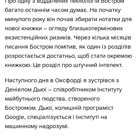
Про одну з віддалених технологій Бостром
багато останнім часом думає. На початку
минулого року він почав збирати нотатки для
нової книжки – огляду близькотермінових
екзистенційних ризиків. Через кілька місяців
писання Бостром помітив, як один із розділів
розростається достатньо, щоб стати окремою
книжкою. Це розділ про штучний інтелект.
Наступного дня в Оксфорді я зустрівся з
Деніелом Дьюі – співробітником Інституту
майбутнього людства, створеного
Бостромом. Дьюі, колишній програміст
Google, спеціалізується і Інституті на
машинному надрозумі.