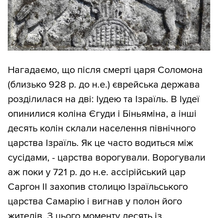
Нагадаємо, що після смерті царя Соломона
(близько 928 р. до н.е.) єврейська держава
розділилася на дві: Іудею та Ізраїль. В Іудеї
опинилися коліна Єгуди і Біньяміна, а інші
десять колін склали населення північного
царства Ізраїль. Як це часто водиться між
сусідами, - царства ворогували. Ворогували
аж поки у 721 р. до н.е. ассірійський цар
Саргон II захопив столицю Ізраїльського
царства Самарію і вигнав у полон його
жителів. З цього моменту десять із