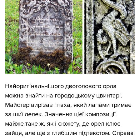
Найоригінальнішого двоголового орла
можна знайти на городоцькому цвинтарі.
Майстер вирізав птаха, який лапами тримає
за шиї лелек. Значення цієї композиції
майже таке ж, як і сюжету, де орел клює
зайця, але ще з глибшим підтекстом. Справа