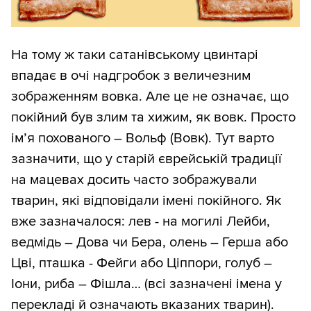
На тому ж таки сатанівському цвинтарі
впадає в очі надгробок з величезним
зображенням вовка. Але це не означає, що
покійний був злим та хижим, як вовк. Просто
ім’я похованого – Вольф (Вовк). Тут варто
зазначити, що у старій єврейській традиції
на мацевах досить часто зображували
тварин, які відповідали імені покійного. Як
вже зазначалося: лев - на могилі Лейби,
ведмідь – Дова чи Бера, олень – Герша або
Цві, пташка - Фейги або Ціппори, голуб –
Іони, риба – Фішла… (всі зазначені імена у
перекладі й означають вказаних тварин).