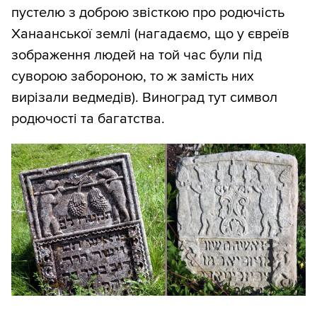
пустелю з доброю звісткою про родючість
Ханаанської землі (нагадаємо, що у євреїв
зображення людей на той час були під
суворою забороною, то ж замість них
вирізали ведмедів). Виноград тут символ
родючості та багатства.