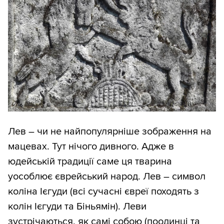
Лев – чи не найпопулярніше зображення на
мацевах. Тут нічого дивного. Адже в
юдейській традиції саме ця тварина
уособлює єврейський народ. Лев – символ
коліна Ієгуди (всі сучасні євреї походять з
колін Ієгуди та Біньямін). Леви
зустрічаються, як самі собою (поодинці та