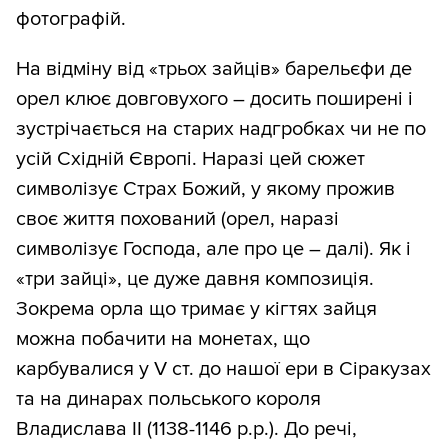
фотографій.
На відміну від «трьох зайців» барельєфи де
орел клює довговухого – досить поширені і
зустрічається на старих надгробках чи не по
усій Східній Європі. Наразі цей сюжет
символізує Страх Божий, у якому прожив
своє життя похований (орел, наразі
символізує Господа, але про це – далі). Як і
«три зайці», це дуже давня композиція.
Зокрема орла що тримає у кігтях зайця
можна побачити на монетах, що
карбувалися у V ст. до нашої ери в Сіракузах
та на динарах польського короля
Владислава ІІ (1138-1146 р.р.). До речі,