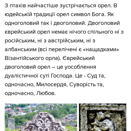
З птахів найчастіше зустрічається орел. В
юдейській традиції орел символ Бога. Як
одноголовий так і двоголовий. Двоголовий
єврейський орел немає нічого спільного ні з
російським, ні з австрійським, ні з
албанським (всі перелічені є «нащадками»
Візантійського орла). Єврейський
двоголовий орел – це уособлення
дуалістичної суті Господа. Це - Суд та,
одночасно, Милосердя, Суворість та,
одночасно, Любов.