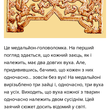
Це медальйон-головоломка. На перший
погляд здається, що кожний заєць, як і
належить, має два довгих вуха. Але,
придивившись, бачимо, що кожен з них
одночасно… зовсім без вух! На медальйоні
вирізьблено три зайці і, одночасно, три вуха
на усіх. Виходить, що вуха кожної з тварин
одночасно належить двом сусіднім. Цей
заячий сюжет досить відомий у світі.