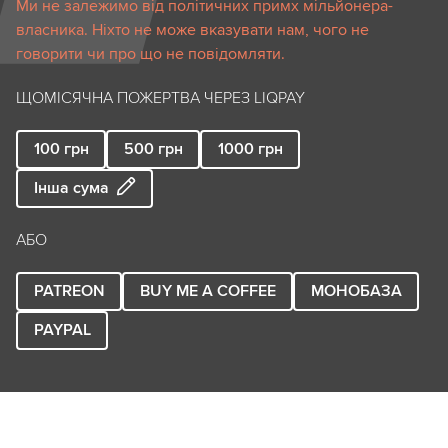
Ми не залежимо від політичних примх мільйонера-
власника. Ніхто не може вказувати нам, чого не
говорити чи про що не повідомляти.
ЩОМІСЯЧНА ПОЖЕРТВА ЧЕРЕЗ LIQPAY
100
грн
500
грн
1000
грн
Інша сума
АБО
PATREON
BUY ME A COFFEE
МОНОБАЗА
PAYPAL