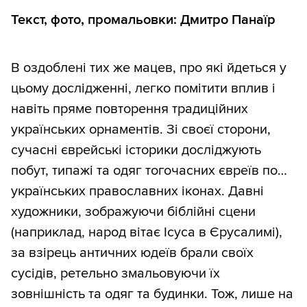
Текст, фото, промальовки: Дмитро Панаїр
В оздоблені тих же мацев, про які йдеться у
цьому дослідженні, легко помітити вплив і
навіть пряме повторення традиційних
українських орнаментів. Зі своєї сторони,
сучасні єврейські історики досліджують
побут, типажі та одяг тогочасних євреїв по…
українських православних іконах. Давні
художники, зображуючи біблійні сцени
(наприклад, народ вітає Ісуса в Єрусалимі),
за взірець античних юдеїв брали своїх
сусідів, ретельно змальовуючи їх
зовнішність та одяг та будинки. Тож, лише на