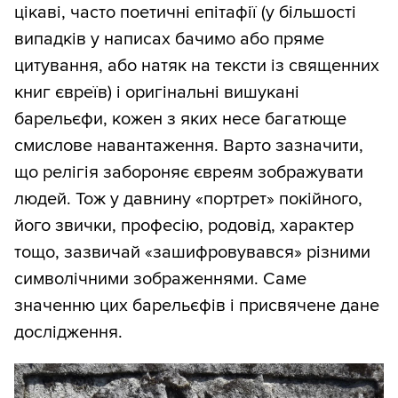
цікаві, часто поетичні епітафії (у більшості
випадків у написах бачимо або пряме
цитування, або натяк на тексти із священних
книг євреїв) і оригінальні вишукані
барельєфи, кожен з яких несе багатюще
смислове навантаження. Варто зазначити,
що релігія забороняє євреям зображувати
людей. Тож у давнину «портрет» покійного,
його звички, професію, родовід, характер
тощо, зазвичай «зашифровувався» різними
символічними зображеннями. Саме
значенню цих барельєфів і присвячене дане
дослідження.