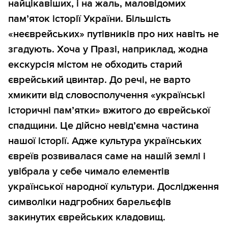
найцікавіших, і на жаль, маловідомих
пам’яток історії України. Більшість
«неєврейських» путівників про них навіть не
згадують. Хоча у Празі, наприклад, жодна
екскурсія містом не обходить старий
єврейський цвинтар. До речі, не варто
хмикити від словосполучення «українські
історичні пам’ятки» вжитого до єврейської
спадщини. Це дійсно невід’ємна частина
нашої історії. Адже культура українських
євреїв розвивалася саме на нашій землі і
увібрала у себе чимало елементів
української народної культури. Дослідження
символіки надгробних барельєфів
закинутих єврейських кладовищ.