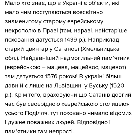
Мало хто знає, що в Україні є об’єкти, які
мало чим поступаються всесвітньо
знаменитому старому єврейському
некрополю в Празі (там, наразі, найстаріше
поховання датується 1439 р.). Наприклад
старий цвинтар у Сатанові (Хмельницька
обл.). Найдавніший надмогильний пам’ятник
(еврейською – мацева, мацейвос, мацевот)
там датується 1576 роком! В украіні більш
давній є лише на Львівщині у Буську (1520
р.). Крім того, враховуючи що Сатанів довгий
час був своєрідною «єврейською столицею»
усього Поділля, тут поховано чимало відомих
і дужне поважних людей. Відповідно і
пам’ятники там непрості.