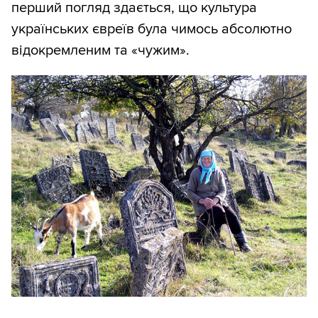
перший погляд здається, що культура
українських євреїв була чимось абсолютно
відокремленим та «чужим».