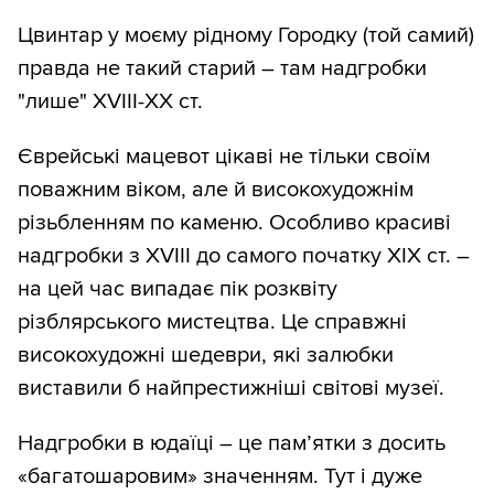
Цвинтар у моєму рідному Городку (той самий)
правда не такий старий – там надгробки
"лише" XVIII-ХХ cт.
Єврейські мацевот цікаві не тільки своїм
поважним віком, але й високохудожнім
різьбленням по каменю. Особливо красиві
надгробки з XVIII до самого початку ХІХ ст. –
на цей час випадає пік розквіту
різблярського мистецтва. Це справжні
високохудожні шедеври, які залюбки
виставили б найпрестижніші світові музеї.
Надгробки в юдаїці – це пам’ятки з досить
«багатошаровим» значенням. Тут і дуже