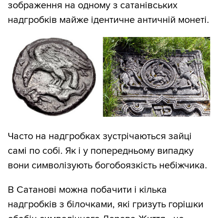
зображення на одному з сатанівських
надгробків майже ідентичне античній монеті.
Часто на надгробках зустрічаються зайці
самі по собі. Як і у попередньому випадку
вони символізують богобоязкість небіжчика.
В Сатанові можна побачити і кілька
надгробків з білочками, які гризуть горішки