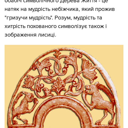
обабіч символічного Дерева Життя - це
натяк на мудрість небіжчика, який прожив
"гризучи мудрість". Розум, мудрість та
хитрість похованого символізує також і
зображення лисиці.