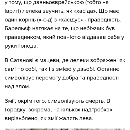
у тому, що давньоєврейською (тобто на
івриті) лелека звучить, як «хасіда». Що має
один корінь (х-с-д) з «хасідус» - праведність.
Барельєф натякає на те, що небіжчик був
праведником, який повністю віддавав себе у
руки Гопода.
В Сатанові є мацеви, де лелеки зображені як
самі по собі, так і з змією у дзьобі. Останнє
символізує перемогу добра та праведності
над злом.
Змії, окрім того, символізують смерть. В
Городку, зокрема, на кількох надгробках
вирізьблено, як змії жалять лева.