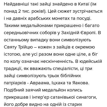
Найдавніші такі зайці знайдено в Китаї (їм
понад 2 тис. років!). Цей сюжет зустрічається
і на давніх арабських монетах та посуді.
Такими медальйонами прикрашено і багато
середньовічних соборів у Західній Європі. В
останньому випадку вони символізують
Святу Трійцю – кожен з зайців є окремою
істотою, але усі разом вони одне ціле, а біг
по колу означає нескінченність. В юдейській
традиції, як вважають спеціалісти, ці три
зайці символізують трьох біблійних
патріархів - Авраама, Іцхака та Яакова.
Подібний заячий медальйон колись
прикрашав і інтер’єр сатанівької синагоги,
його добре видно на одній із старих