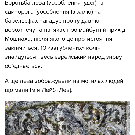
Боротьба лева (уособлення Іудеї) та
єдинорога (уособлення Ізраїлю) на
барельєфах нагадує про ту давню
ворожнечу та натякає про майбутній прихід
Мошиаха, після якого це протистояння
закінчиться, 10 «загублених» колін
знайдуться і весь єврейський народ знову
об’єднається.
А ще лева зображували на могилах людей,
що мали ім’я Лейб (Лев).