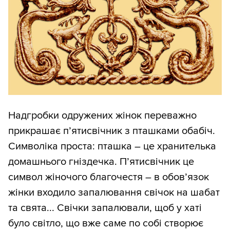
Надгробки одружених жінок переважно
прикрашає п’ятисвічник з пташками обабіч.
Символіка проста: пташка – це хранителька
домашнього гніздечка. П’ятисвічник це
символ жіночого благочестя – в обов’язок
жінки входило запалювання свічок на шабат
та свята... Свічки запалювали, щоб у хаті
було світло, що вже саме по собі створює