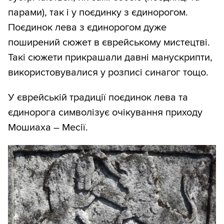
парами), так і у поєдинку з єдинорогом.
Поєдинок лева з єдинорогом дуже
поширений сюжет в єврейському мистецтві.
Такі сюжети прикрашали давні манускрипти,
використовувалися у розписі синагог тощо.
У єврейській традиції поєдинок лева та
єдинорога символізує очікування приходу
Мошиаха – Месії.