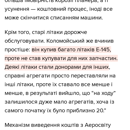
більша імовірність корозії планера, а її
усунення — коштовний процес, іноді все
може скінчитися списанням машини.
Крім того, старі літаки дорожче
обслуговувати. Коломойський же вчинив
простіше:
він купив багато літаків Е-145,
проте не став купувати для них запчастин.
Деякі літаки стали донорами для інших
,
справні агрегати просто переставляли на
інші літаки, проте їх ставало все менше і
менше, в результаті вийшло, що “на ходу”
залишилося дуже мало агрегатів, хоча із
самого початку їх було приблизно 20.”
Механізм виведення коштів з Аеросвіту