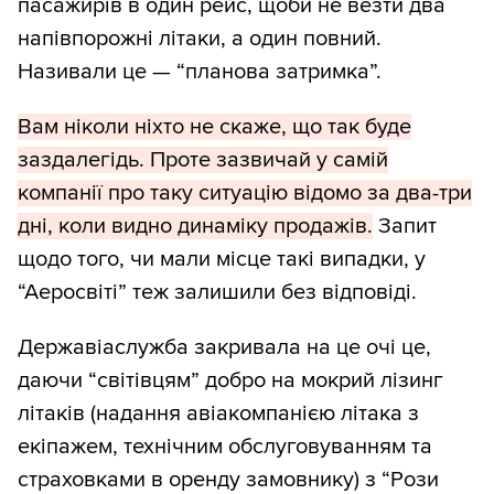
пасажирів в один рейс, щоби не везти два
напівпорожні літаки, а один повний.
Називали це — “планова затримка”.
Вам ніколи ніхто не скаже, що так буде
заздалегідь. Проте зазвичай у самій
компанії про таку ситуацію відомо за два-три
дні, коли видно динаміку продажів.
Запит
щодо того, чи мали місце такі випадки, у
“Аеросвіті” теж залишили без відповіді.
Державіаслужба закривала на це очі це,
даючи “світівцям” добро на мокрий лізинг
літаків (надання авіакомпанією літака з
екіпажем, технічним обслуговуванням та
страховками в оренду замовнику) з “Рози