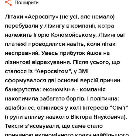
Поширити
Літаки «Аеросвіту» (не усі, але немало)
перебували у лізингу в компанії, котра
належить Ігорю Коломойському. Лізингові
платежі проводилися навіть, коли літак
несправний. Увесь прибуток йшов на
лізингові відрахування. Після усього, що
сталося із “Аеросвітом”, у ЗМІ
сформувалося дві основні версій причин
банкрутства: економічна - компанія
накопичила забагато боргів. І політична:
авіабізнес, опинився у колі інтересів “Сім’ї”
(групи впливу навколо Віктора Януковича).
Тексти з’ясовували, що саме стало
причиною економічного краху найбільшого