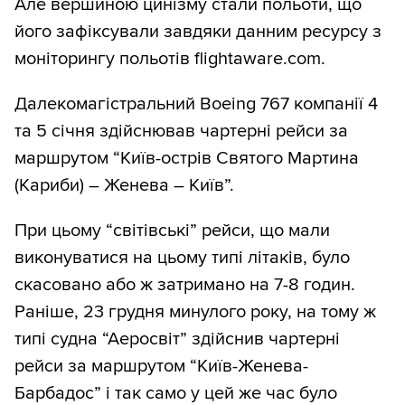
Але вершиною цинізму стали польоти, що
його зафіксували завдяки данним ресурсу з
моніторингу польотів flightaware.com.
Далекомагістральний Boeing 767 компанії 4
та 5 січня здійснював чартерні рейси за
маршрутом “Київ-острів Святого Мартина
(Кариби) – Женева – Київ”.
При цьому “світівські” рейси, що мали
виконуватися на цьому типі літаків, було
скасовано або ж затримано на 7-8 годин.
Раніше, 23 грудня минулого року, на тому ж
типі судна “Аеросвіт” здійснив чартерні
рейси за маршрутом “Київ-Женева-
Барбадос” і так само у цей же час було