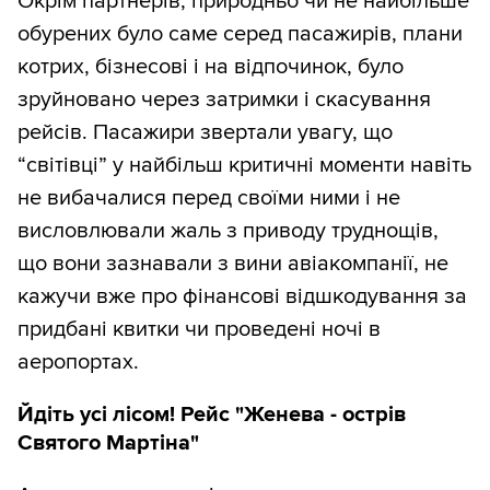
Окрім партнерів, природньо чи не найбільше
обурених було саме серед пасажирів, плани
котрих, бізнесові і на відпочинок, було
зруйновано через затримки і скасування
рейсів. Пасажири звертали увагу, що
“світівці” у найбільш критичні моменти навіть
не вибачалися перед своїми ними і не
висловлювали жаль з приводу труднощів,
що вони зазнавали з вини авіакомпанії, не
кажучи вже про фінансові відшкодування за
придбані квитки чи проведені ночі в
аеропортах.
Йдіть усі лісом! Рейс "Женева - острів
Святого Мартіна"