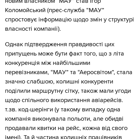
новим власником “МАУ” став Ігор
Коломойський (прес-служба “МАУ”
спростовує інформацію щодо змін у структурі
власності компанії).
Однак підтвердження правдивості цих
припущень може бути факт того, що з літа
конкуренція між найбільшими
перевізниками, “МАУ” та “Аеросвітом”, стала
значно слабшою, колишні конкуренти
поділили маршрутну сітку, також мали угоди
щодо спільного використання авіарейсів.
т.зв. код-шерінги (у такому випадку одна
компанія виконувала польоти, але обидві
продавали квитки на рейс, кожна від свого
імені). Та й частина колишніх працівників