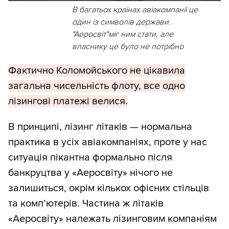
В багатьох країнах авіакомпанії це
один із символів держави.
"Аеросвіт"міг ним стати, але
власнику це було не потрібно
Фактично Коломойського не цікавила
загальна чисельність флоту, все одно
лізингові платежі велися.
В принципі, лізинг літаків — нормальна
практика в усіх авіакомпаніях, проте у нас
ситуація пікантна формально після
банкруцтва у «Аеросвіту» нічого не
залишиться, окрім кількох офісних стільців
та комп’ютерів. Частина ж літаків
«Аеросвіту» належать лізинговим компаніям