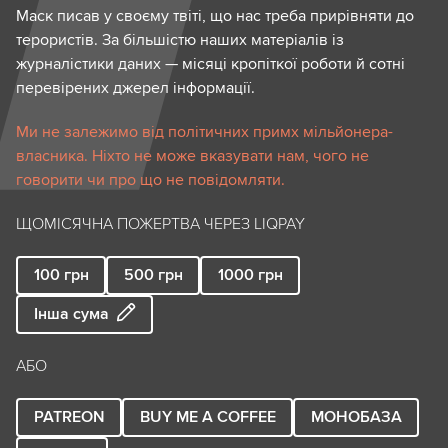
Маск писав у своєму твіті, що нас треба прирівняти до
терористів. За більшістю наших матеріалів із
журналістики даних — місяці кропіткої роботи й сотні
перевірених джерел інформації.
Ми не залежимо від політичних примх мільйонера-
власника. Ніхто не може вказувати нам, чого не
говорити чи про що не повідомляти.
ЩОМІСЯЧНА ПОЖЕРТВА ЧЕРЕЗ LIQPAY
100
грн
500
грн
1000
грн
Інша сума
АБО
PATREON
BUY ME A COFFEE
МОНОБАЗА