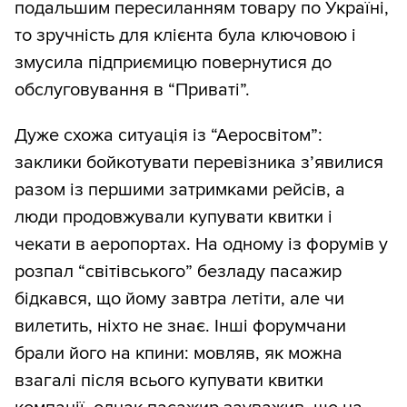
подальшим пересиланням товару по Україні,
то зручність для клієнта була ключовою і
змусила підприємицю повернутися до
обслуговування в “Приваті”.
Дуже схожа ситуація із “Аеросвітом”:
заклики бойкотувати перевізника з’явилися
разом із першими затримками рейсів, а
люди продовжували купувати квитки і
чекати в аеропортах. На одному із форумів у
розпал “світівського” безладу пасажир
бідкався, що йому завтра летіти, але чи
вилетить, ніхто не знає. Інші форумчани
брали його на кпини: мовляв, як можна
взагалі після всього купувати квитки