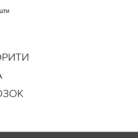
ошти
ОРИТИ
А
ОЗОК