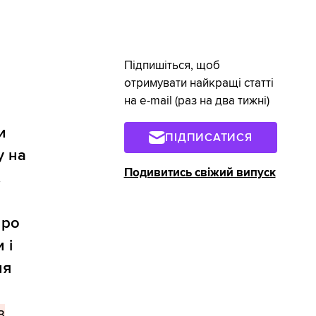
Підпишіться, щоб
отримувати найкращі статті
на e-mail (раз на два тижні)
и
ПІДПИСАТИСЯ
у на
Подивитись свіжий випуск
.
про
 і
ля
в