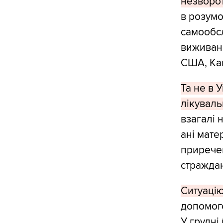
незворо
в розумов
самообсл
виживанн
США, Кан
Та не в У
лікуваль
взагалі 
ані мате
приречен
страждан
Ситуаці
допомого
У грудні