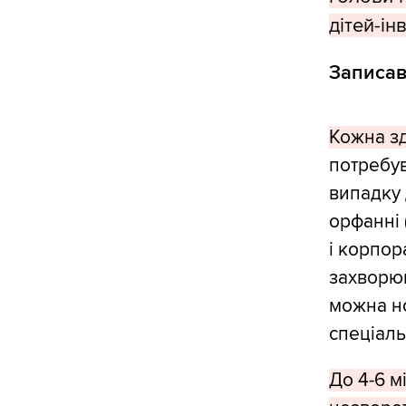
дітей-ін
Записав
Кожна з
потребув
випадку 
орфанні 
і корпор
захворюв
можна но
спеціаль
До 4-6 м