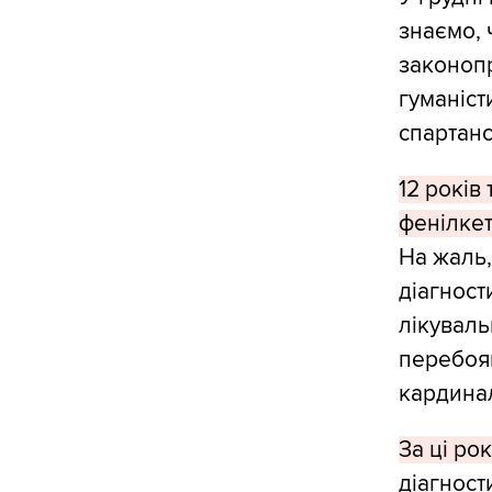
знаємо, 
законопр
гуманіст
спартанс
12 років
фенілкет
На жаль,
діагност
лікувал
перебоя
кардинал
За ці ро
діагност