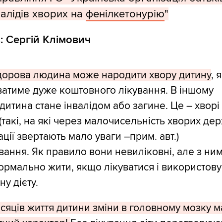
валідів хворих на
фенілкетонурію
"
: Сергій Клімович
дорова людина може народити хвору дитину
, 
атиме дуже коштовного лікування. В іншому
дитина стане інвалідом або загине. Це – хворі
(такі, на які через малочисельність хворих де
ації звертають мало уваги –прим. авт.)
ання. Як правило вони невиліковні, але з ни
рмально жити, якщо лікуватися і використову
ну дієту.
ісяців життя дитини зміни в головному мозку 