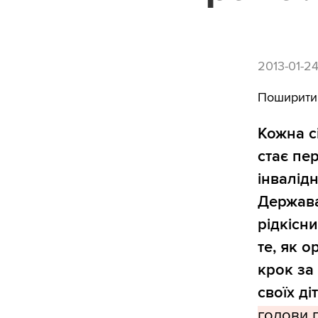
2013-01-2
Поширити
Кожна с
стає пе
інвалідн
Держава 
рідкісн
те, як о
крок за
своїх ді
голови п