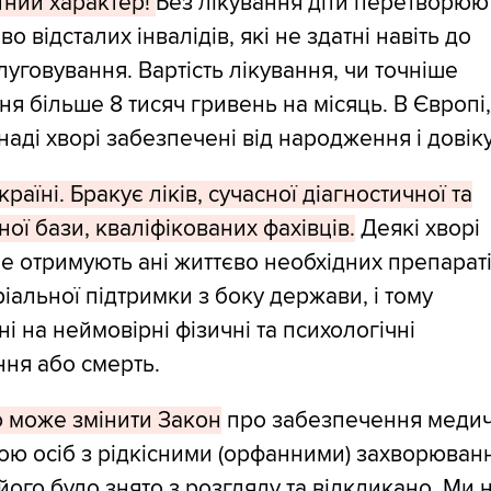
тний характер!
Без лікування діти перетворюю
о відсталих інвалідів, які не здатні навіть до
уговування. Вартість лікування, чи точніше
я більше 8 тисяч гривень на місяць. В Європі
аді хворі забезпечені від народження і довіку
країні. Бракує ліків, сучасної діагностичної та
ної бази, кваліфікованих фахівців.
Деякі хворі
не отримують ані життєво необхідних препараті
ріальної підтримки з боку держави, і тому
і на неймовірні фізичні та психологічні
ня або смерть.
ю може змінити Закон
про забезпечення меди
ю осіб з рідкісними (орфанними) захворюван
 його було знято з розгляду та відкликано. Ми 