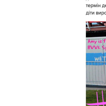
термін д
діти вир