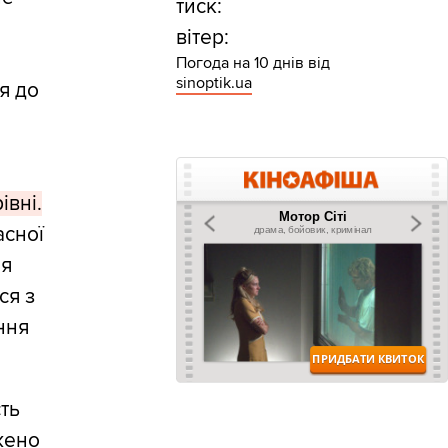
тиск:
вітер:
Погода на 10 днів від
sinoptik.ua
я до
івні.
асної
ня
ся з
ння
ть
жено