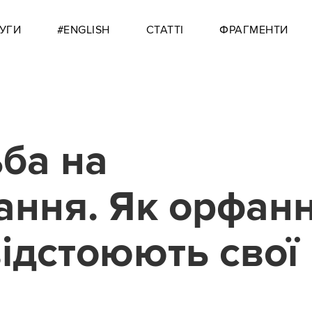
УГИ
#ENGLISH
СТАТТІ
ФРАГМЕНТИ
ба на
ання. Як орфан
відстоюють свої