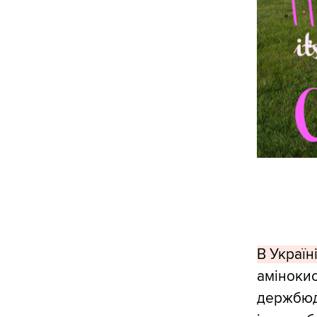
В Україн
амінокис
держбюдж