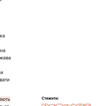
яка
 на
ржава
ми
вати
Стежити:
мають