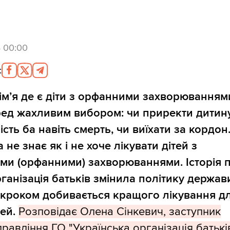
4 00:00
:
ім’я де є діти з орфанними захворюванням
ред жахливим вибором: чи приректи дитин
ість ба навіть смерть, чи виїхати за кордон
не знає як і не хоче лікувати дітей з
ими (орфанними) захворюваннями. Історія 
рганізація батьків змінила політику держави
 кроком добивається кращого лікування д
тей.
Розповідає Олена Сінкевич, заступник
равління ГО "Українська організація батькі