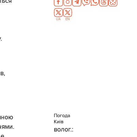
ться
UA
EN
,
.
в,
Погода
чною
Київ
нями.
волог.:
не