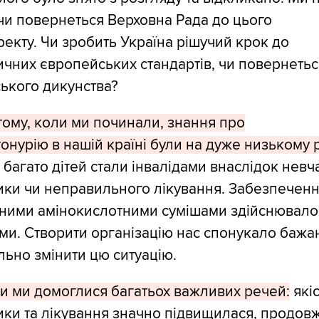
чи повернеться Верховна Рада до цього
екту. Чи зробить Україна рішучий крок до
ичних європейських стандартів, чи повернетьс
ького дикунства?
 тому, коли ми починали, знання про
онурію в нашій країні були на дуже низькому р
 багато дітей стали інвалідами внаслідок невч
ики чи неправильного лікування. Забезпечен
ьними амінокислотними сумішами здійснювало
ми. Створити організацію нас спонукало бажа
ьно змінити цю ситуацію.
ки ми домоглися багатьох важливих речей:
якіс
ики та лікування значно підвищилася, продов