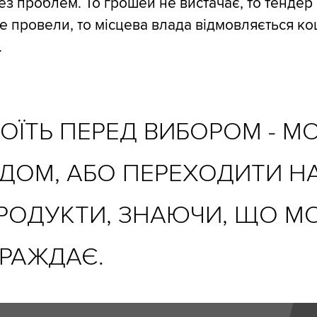
 без проблем. То грошей не вистачає, то тендер
е провели, то місцева влада відмовляється к
.
СТОЇТЬ ПЕРЕД ВИБОРОМ - М
ДОМ, АБО ПЕРЕХОДИТИ Н
ПРОДУКТИ, ЗНАЮЧИ, ЩО М
РАЖДАЄ.