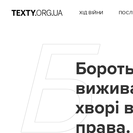
ХІД ВІЙНИ
ПОСЛ
Б
Бороть
вижив
хворі 
права.