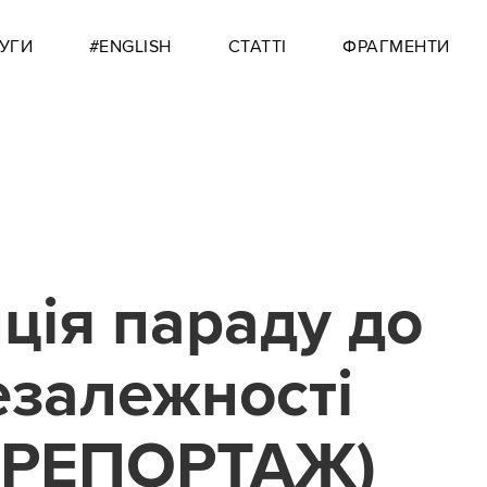
УГИ
#ENGLISH
СТАТТІ
ФРАГМЕНТИ
ція параду до
езалежності
РЕПОРТАЖ)