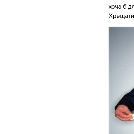
хоча б д
Хрещати