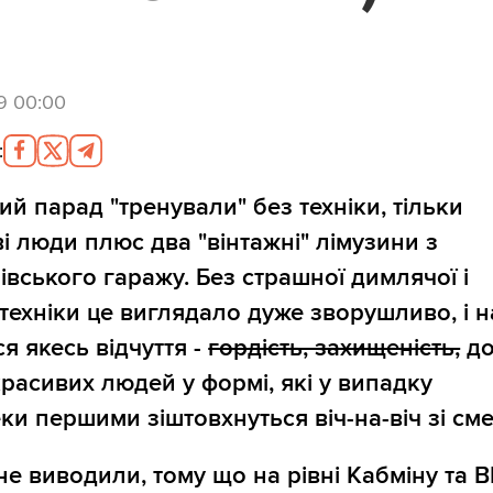
9 00:00
:
ий парад "тренували" без техніки, тільки
ві люди плюс два "вінтажні" лімузини з
івського гаражу. Без страшної димлячої і
 техніки це виглядало дуже зворушливо, і н
я якесь відчуття -
гордість, захищеність,
до
красивих людей у формі, які у випадку
ки першими зіштовхнуться віч-на-віч зі см
 не виводили, тому що на рівні Кабміну та В