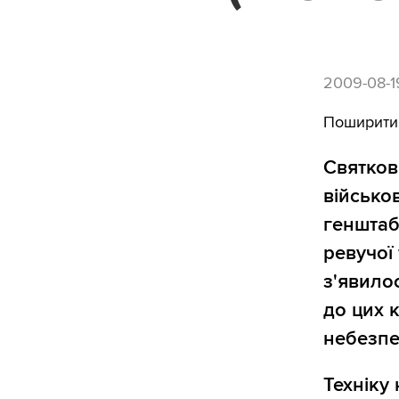
2009-08-1
Поширити
Святков
військо
генштаб
ревучої
з'явилос
до цих 
небезпе
Техніку