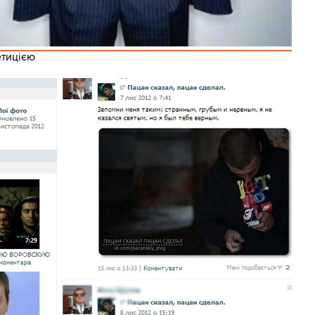
тицією