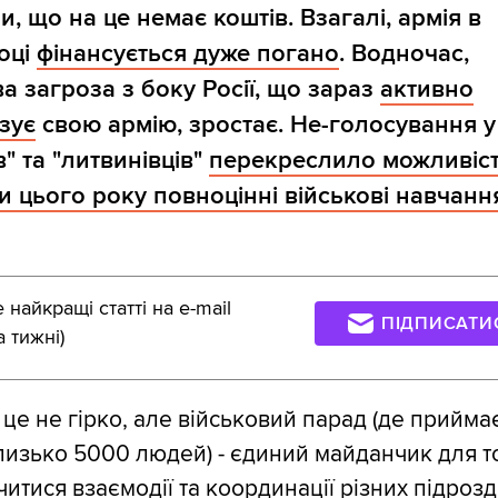
, що на це немає коштів. Взагалі, армія в
оці
фінансується дуже погано
. Водночас,
ва загроза з боку Росії, що зараз
активно
зує
свою армію, зростає. Не-голосування у
в" та "литвинівців"
перекреслило можливіс
и цього року повноцінні військові навчанн
найкращі статті на e-mail
ПІДПИСАТИ
а тижні)
 це не гірко, але військовий парад (де прийма
лизько 5000 людей) - єдиний майданчик для т
итися взаємодії та координації різних підрозді