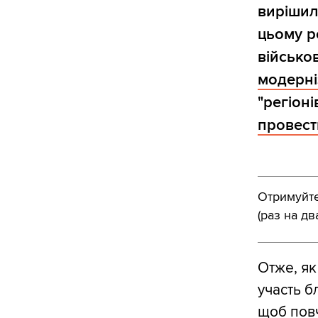
вирішили
цьому р
військо
модерні
"регіоні
провест
Отримуйте 
(раз на дв
Отже, як
участь б
щоб повч