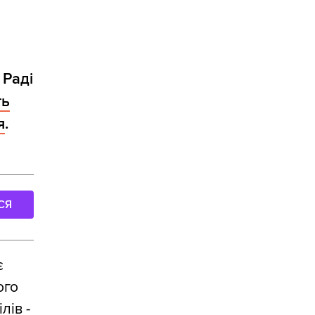
 Раді
ть
я
.
СЯ
є
ого
лів -