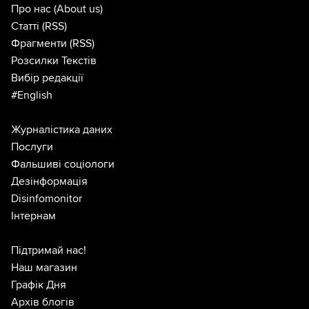
Про нас
(About us)
Статті
(RSS)
Фрагменти
(RSS)
Розсилки Текстів
Вибір редакції
#English
Журналістика даних
Послуги
Фальшиві соціологи
Дезінформація
Disinfomonitor
Інтернам
Підтримай нас!
Наш магазин
Графік Дня
Архів блогів