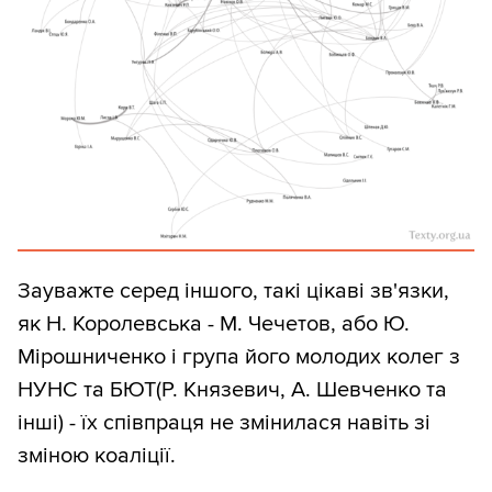
Зауважте серед іншого, такі цікаві зв'язки,
як Н. Королевська - М. Чечетов, або Ю.
Мірошниченко і група його молодих колег з
НУНС та БЮТ(Р. Князевич, А. Шевченко та
інші) - їх співпраця не змінилася навіть зі
зміною коаліції.