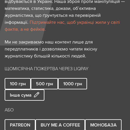
відбувається в Україні. Наша зброя проти маніпуляцій —
математика, статистика, докази, об’єктивна
журналістика, що ґрунтується на перевіреній
інформації.
Підтримайте нас, щоб українці жили у світі
фактів, а не фейків.
Ми не закриваємо наш контент лише для
передплатників і дозволяємо читати якісну
журналістику більшій кількості людей.
ЩОМІСЯЧНА ПОЖЕРТВА ЧЕРЕЗ LIQPAY
100
грн
500
грн
1000
грн
Інша сума
АБО
PATREON
BUY ME A COFFEE
МОНОБАЗА