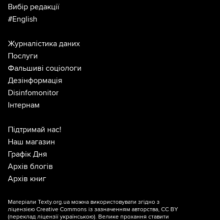
Вибір редакції
#English
Журналістика даних
Послуги
Фальшиві соціологи
Дезінформація
Disinfomonitor
Інтернам
Підтримай нас!
Наш магазин
Графік Дня
Архів блогів
Архів книг
Матеріали Texty.org.ua можна використовувати згідно з
ліцензією
Creative Commons із зазначенням авторства, CC BY
(переклад ліцензії
українською
). Велике прохання ставити