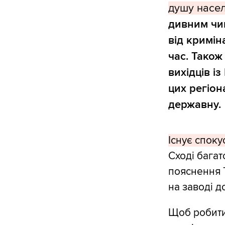
душу насел
дивним чи
від кримін
час. Також
вихідців і
цих регіон
державну.
Існує споку
Сході багат
пояснення Т
на заводі до
Щоб робити