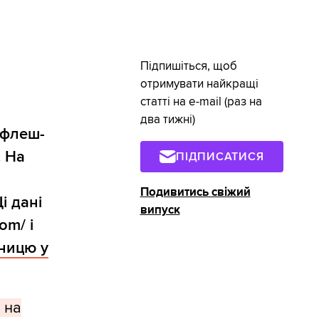
Підпишіться, щоб
отримувати найкращі
статті на e-mail (раз на
два тижні)
 флеш-
. На
ПІДПИСАТИСЯ
Подивитись свіжий
і дані
випуск
om/ і
зницю у
 на