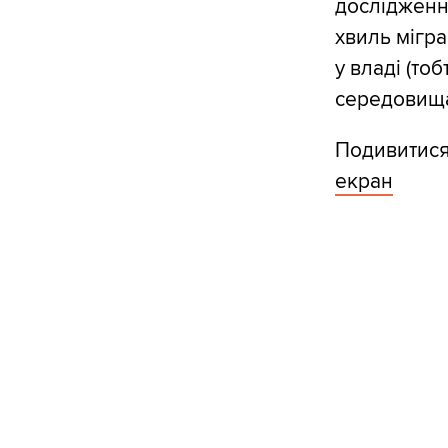
дослідженн
хвиль мігра
у владі (то
середовища
Подивитися
екран