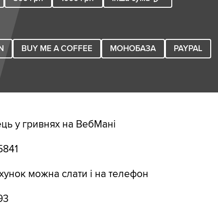
N
BUY ME A COFFEE
МОНОБАЗА
PAYPAL
ць у гривнях на ВебМані
5841
хунок можна слати і на телефон
93