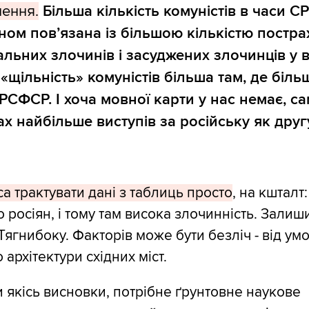
ення.
Більша кількість комуністів в часи С
ном пов’язана із більшою кількістю постр
альних злочинів і засуджених злочинців у 
 «щільність» комуністів більша там, де біль
з РСФСР. І хоча мовної карти у нас немає, са
ах найбільше виступів за російську як друг
са трактувати дані з таблиць просто
, на кшталт:
о росіян, і тому там висока злочинність. Залиш
ягнибоку. Факторів може бути безліч - від умо
 архітектури східних міст.
 якісь висновки, потрібне ґрунтовне наукове