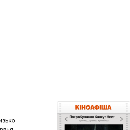
изько
рвня.