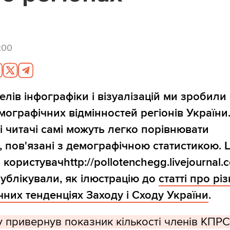
:00
лів інфографіки і візуалізацій ми зробили
мографічних відмінностей регіонів України
і читачі самі можуть легко порівнювати
 пов'язані з демографічною статистикою. Ц
користувачhttp://pollotenchegg.livejournal.c
публікували, як ілюстрацію до
статті про рі
них тенденціях Заходу і Сходу України
.
 привернув показник кількості членів КПРС