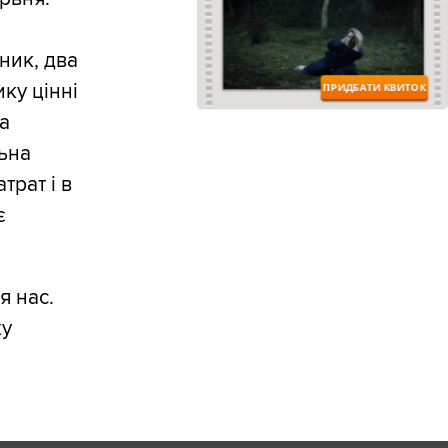
ник, два
ку цінні
ка
льна
трат і в
є
я нас.
ку