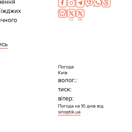
чення
риїжджих
ичного
UA
EN
есь
Погода
Київ
волог.:
тиск:
вітер:
Погода на 10 днів від
sinoptik.ua