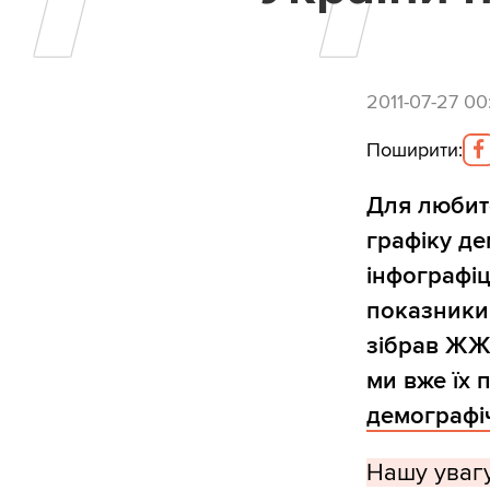
2011-07-27 00
Поширити
:
Для любите
графіку де
інфографіц
показники,
зібрав ЖЖ 
ми вже їх 
демографіч
Нашу увагу