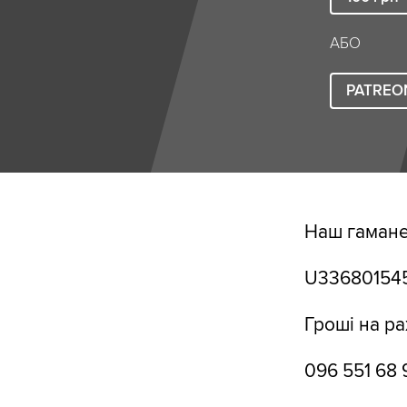
АБО
PATREO
Наш гамане
U33680154
Гроші на ра
096 551 68 