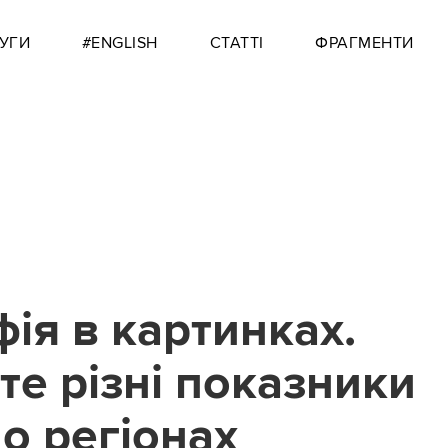
УГИ
#ENGLISH
СТАТТІ
ФРАГМЕНТИ
ія в картинках.
те різні показники
по регіонах