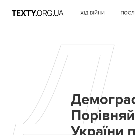
ХІД ВІЙНИ
ПОСЛ
Д
Демограф
Порівняй
України 