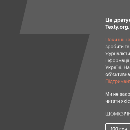
Це драту
Texty.org
Поки інші 
зробити та
журналісти
інформації
Україні. Н
об’єктивна
Підтримайте
Ми не зак
читати які
ЩОМІСЯЧН
100
грн