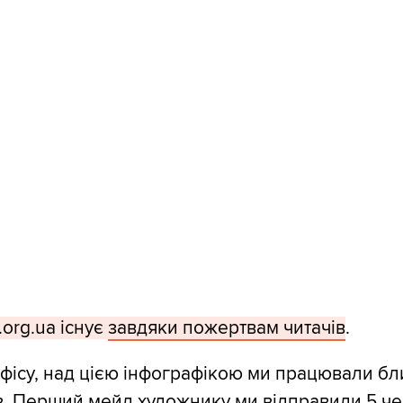
org.ua існує
завдяки пожертвам читачів
.
фісу, над цією інфографікою ми працювали бл
ів. Перший мейл художнику ми відправили 5 че