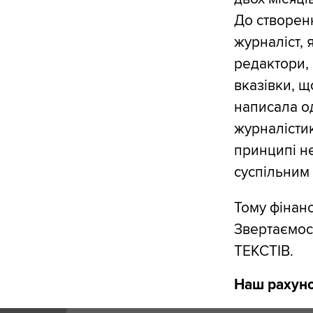
До створен
журналіст, 
редактори, 
вказівки, щ
написала од
журналістик
принципі н
суспільним 
Тому фінанс
Звертаємос
ТЕКСТІВ.
Наш рахуно