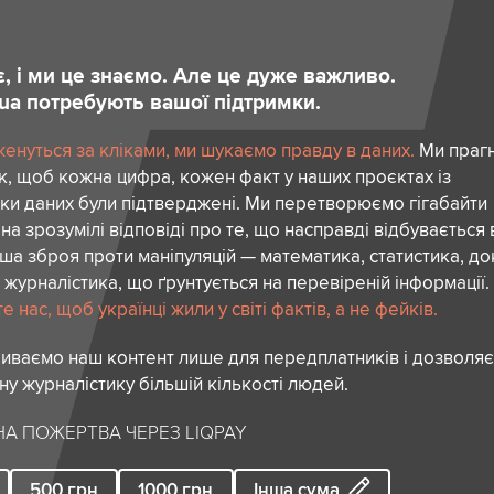
є, і ми це знаємо. Але це дуже важливо.
.ua потребують вашої підтримки.
женуться за кліками, ми шукаємо правду в даних.
Ми праг
к, щоб кожна цифра, кожен факт у наших проєктах із
ки даних були підтверджені. Ми перетворюємо гігабайти
 на зрозумілі відповіді про те, що насправді відбувається 
аша зброя проти маніпуляцій — математика, статистика, до
 журналістика, що ґрунтується на перевіреній інформації.
 нас, щоб українці жили у світі фактів, а не фейків.
риваємо наш контент лише для передплатників і дозволя
сну журналістику більшій кількості людей.
А ПОЖЕРТВА ЧЕРЕЗ LIQPAY
500
грн
1000
грн
Інша сума