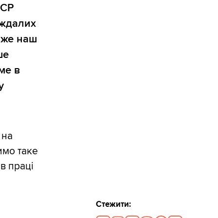
РСР
аждалих
вже наш
ше
ме в
у
 на
имо таке
в праці
Стежити: