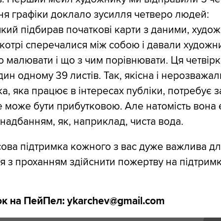
ня графіки доклало зусилля четверо людей:
який підбирав початкові карти з даними, худож
котрі сперечалися між собою і давали художни
о малювати і що з чим порівнювати. Ця четвір
ин одному 39 листів. Так, якісна і нерозважа
а, яка працює в інтересах публіки, потребує за
е може бути прибутковою. Але натомість вона 
надбанням, як, наприклад, чиста вода.
ова підтримка кожного з вас дуже важлива дл
я з проханням здійснити пожертву на підтрим
к на ПейПел: ykarchev@gmail.com