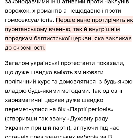
законодавчими ініціативами проти чаклунів,
ворожок, хіромантів а нещодавно і проти
гомосексуалістів.
Перше явно протирічить як
пуританському вченню, так й внутрішнім
порядкам баптистської церкви, яка закликає
до скромності.
Загалом українські протестанти показали,
що дуже швидко вміють змінювати
політичний курс та домовлятися із будь-якою
владою будь-якими методами. Так одіозні
харизматичні церкви дуже швидко
переметнулися на бік «Партії регіонів»
(створивши так звану «Духовну раду
України» при цій партії), агітуючи під час
останніх президентських виборів за В.