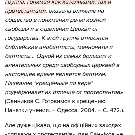
группа, гонимая как католиками, так и
протестантами
, оказала влияние на
общество в понимании религиозной
свободы и в отделении Церкви от
государства. К этой группе относятся
библейские анабаптисты, меннониты и
баптисты... Одной из самых больших и
влиятельных среди свободных церквей в
настоящее время является баптизм.
Название "крещённые по вере"
подчёркивает их отличие от протестантов»
(Санников С. Готовимся к крещению.
Начатки учения. – Одесса, 2004. – С. 472.).
Але дуже цікаво, що на офіційних заходах
«справжніх протестантів», пан Санніков не