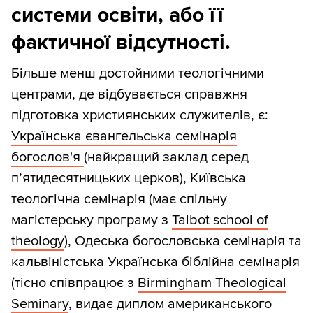
системи освіти, або її
фактичної відсутності.
Більше менш достойними теологічними
центрами, де відбувається справжня
підготовка християнських служителів, є:
Українська євангельська семінарія
богослов'я
(найкращий заклад серед
п’ятидесятницьких церков), Київська
теологічна семінарія (має спільну
магістерську програму з
Talbot school of
theology
), Одеська богословська семінарія та
кальвіністська Українська біблійна семінарія
(тісно співпрацює з
Birmingham Theological
Seminary
, видає диплом американського