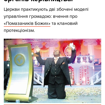
Церкви практикують дві збочені моделі
управління громадою: вчення про
«Помазаників Божих»
та клановий
протекціонізм.