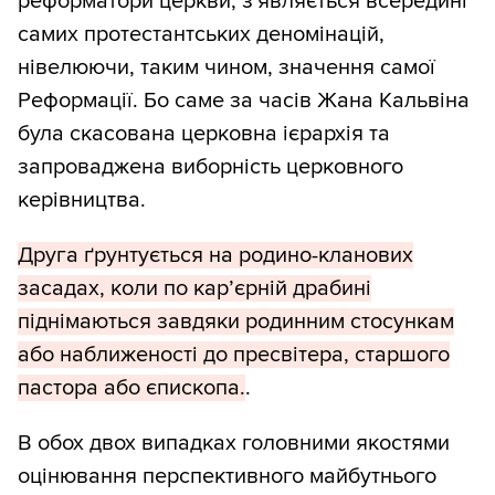
реформатори церкви, з'являється всередині
самих протестантських деномінацій,
нівелюючи, таким чином, значення самої
Реформації. Бо саме за часів Жана Кальвіна
була скасована церковна ієрархія та
запроваджена виборність церковного
керівництва.
Друга ґрунтується на родино-кланових
засадах, коли по кар’єрній драбині
піднімаються завдяки родинним стосункам
або наближеності до пресвітера, старшого
пастора або єпископа.
.
В обох двох випадках головними якостями
оцінювання перспективного майбутнього