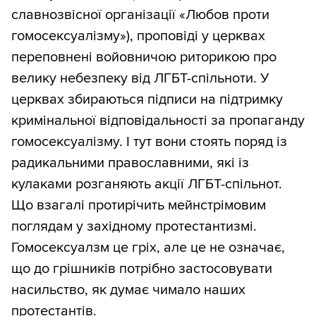
славнозвісної організації «Любов проти
гомосексуалізму»), проповіді у церквах
переповнені войовничою риторикою про
велику небезпеку від ЛГБТ-спільноти. У
церквах збираються підписи на підтримку
кримінальної відповідальності за пропаганду
гомосексуалізму. І тут вони стоять поряд із
радикальними православними, які із
кулаками розганяють акції ЛГБТ-спільнот.
Що взагалі протирічить мейнстрімовим
поглядам у західному протестантизмі.
Гомосексуалзм це гріх, але це не означає,
що до грішників потрібно застосовувати
насильство, як думає чимало наших
протестантів.