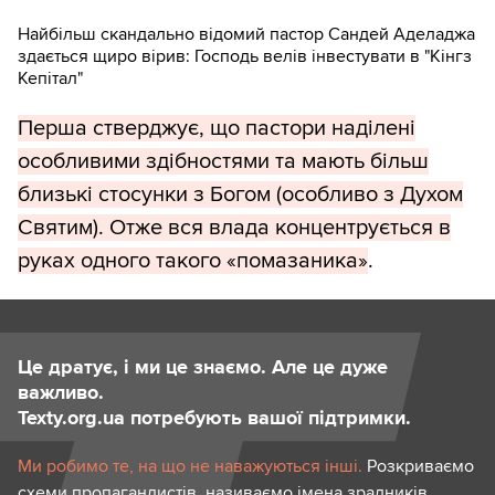
Найбільш скандально відомий пастор Сандей Аделаджа
здається щиро вірив: Господь велів інвестувати в "Кінгз
Кепітал"
Перша стверджує, що пастори наділені
особливими здібностями та мають більш
близькі стосунки з Богом (особливо з Духом
Святим). Отже вся влада концентрується в
руках одного такого «помазаника»
.
Це дратує, і ми це знаємо. Але це дуже
важливо.
Texty.org.ua потребують вашої підтримки.
Ми робимо те, на що не наважуються інші.
Розкриваємо
схеми пропагандистів, називаємо імена зрадників,