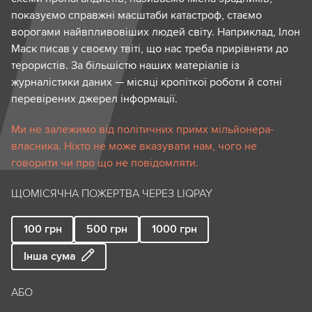
показуємо справжні масштаби катастроф, стаємо
ворогами найвпливовіших людей світу. Наприклад, Ілон
Маск писав у своєму твіті, що нас треба прирівняти до
терористів. За більшістю наших матеріалів із
журналістики даних — місяці кропіткої роботи й сотні
перевірених джерел інформації.
Ми не залежимо від політичних примх мільйонера-
власника. Ніхто не може вказувати нам, чого не
говорити чи про що не повідомляти.
ЩОМІСЯЧНА ПОЖЕРТВА ЧЕРЕЗ LIQPAY
100
грн
500
грн
1000
грн
Інша сума
АБО