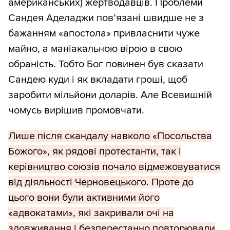
американських) жертводавців. Проблеми
Сандея Аделаджи пов’язані швидше не з
бажанням «апостола» привласнити чуже
майно, а маніакальною вірою в свою
обраність. Тобто Бог повинен був сказати
Сандею куди і як вкладати гроші, щоб
заробити мільйони доларів. Але Всевишній
чомусь вирішив промовчати.
Лише після скандалу навколо «Посольства
Божого», як рядові протестанти, так і
керівництво союзів почало відмежовуватися
від діяльності Черновецького. Проте до
цього вони були активними його
«адвокатами», які закривали очі на
зловживання і безперестанно повторювали