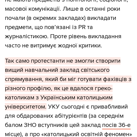
масової комунікації. Лише в останні роки
почали (в окремих закладах) викладати
предмети, що пов’язані із PR та
журналістикою. Проте рівень викладання
часто не витримує жодної критики.
Так само протестанти не змогли створити
вищий навчальний заклад світського
спрямування, який би міг готувати фахівців з
різного профілю, як це вдалося греко-
католикам з Українським католицьким
університетом.
УКУ сьогодні є привабливий
для обдарованих абітурієнтів (за середнім
балом ЗНО вступників цей заклад
посів 36-е
місце
), а про «католицький освітній феномен»