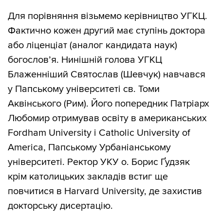
Для порівняння візьмемо керівництво УГКЦ.
Фактично кожен другий має ступінь доктора
або ліценціат (аналог кандидата наук)
богослов’я. Нинішній голова УГКЦ
Блаженніший Святослав (Шевчук) навчався
у Папському університеті св. Томи
Аквінського (Рим). Його попередник Патріарх
Любомир отримував освіту в американських
Fordham University і Catholic University of
America, Папському Урбаніанському
університеті. Ректор УКУ о. Борис Ґудзяк
крім католицьких закладів встиг ще
повчитися в Harvard University, де захистив
докторську дисертацію.