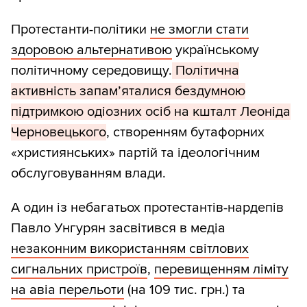
Протестанти-політики
не змогли стати
здоровою альтернативою
українському
політичному середовищу.
Політична
активність запам’яталися бездумною
підтримкою одіозних осіб на кшталт Леоніда
Черновецького
, створенням бутафорних
«християнських» партій та ідеологічним
обслуговуванням влади.
А один із небагатьох протестантів-нардепів
Павло Унгурян засвітився в медіа
незаконним використанням світлових
сигнальних пристроїв
,
перевищенням ліміту
на авіа перельоти
(на 109 тис. грн.) та