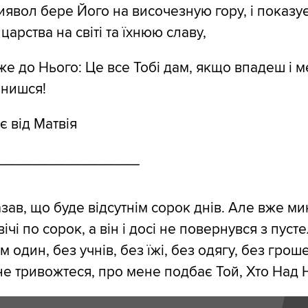
иявол бере Його на височезную гору, і показу
царства на світі та їхнюю славу,
аже до Нього: Це все Тобі дам, якщо впадеш і м
онишся!
є від Матвія
_________________
азав, що буде відсутнім сорок днів. Але вже м
чі по сорок, а він і досі не повернувся з пусте
м один, без учнів, без їжі, без одягу, без грош
не тривожтеся, про мене подбає Той, Хто Над 