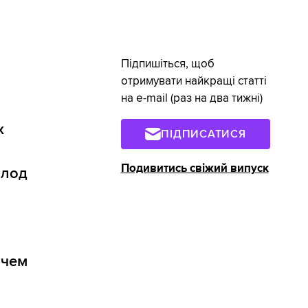
Підпишіться, щоб
отримувати найкращі статті
на e-mail (раз на два тижні)
х
ПІДПИСАТИСЯ
Подивитись свіжий випуск
олод
 чем
и