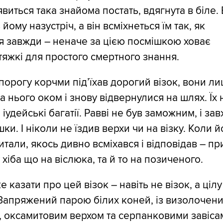
явиться така знайома постать, вдягнута в біле.
йому назустріч, а він всміхнеться їм так, як
я завжди – неначе за цією посмішкою ховає
тяжкі для простого смертного знання.
порогу корчми під’їхав дорогий візок, вони л
а нього оком і знову відвернулися на шлях. Їх 
 іудейські багатії. Равві не був заможним, і за
шки. І ніколи не їздив верхи чи на візку. Коли й
итали, якось дивно всміхався і відповідав – п
у хіба що на віслюка, та й то на позиченого.
е казати про цей візок – навіть не візок, а цілу
Запряжений парою білих коней, із визолочен
, оксамитовим верхом та серпанковими завіса