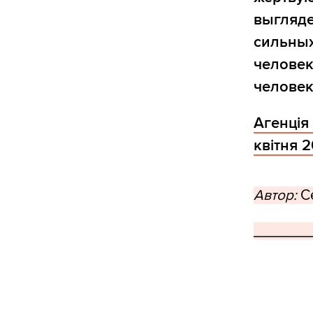
выгляде
сильных
человек
человек
Агенція 
квітня 2
Автор:
Се
_______