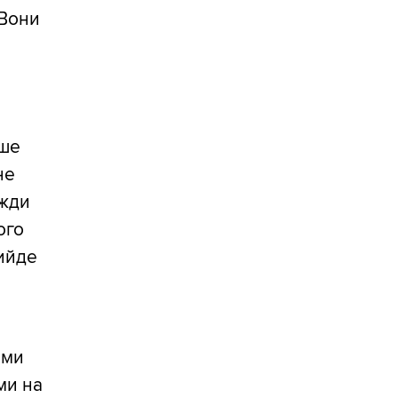
 Вони
ише
не
вжди
ого
рийде
ими
ми на