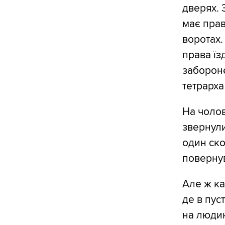
дверях. 
має прав
воротах.
права їз
забороне
тетрарха
На чолов
звернули 
один ско
повернув
Але ж ка
де в пус
на людин