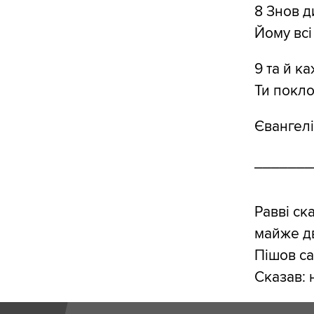
8 Знов д
Йому всі 
9 та й к
Ти покл
Євангелі
_______
Равві ск
майже дві
Пішов са
Сказав: 