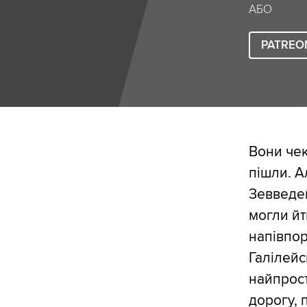
АБО
PATREO
Вони чек
пішли. А
Зевведей
могли йт
напівпор
Галілейс
найпрост
дорогу, 