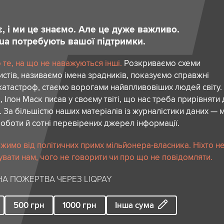
є, і ми це знаємо. Але це дуже важливо.
.ua потребують вашої підтримки.
те, на що не наважуються інші.
Розкриваємо схеми
стів, називаємо імена зрадників, показуємо справжні
атастроф, стаємо ворогами найвпливовіших людей світу.
 Ілон Маск писав у своєму твіті, що нас треба прирівняти
. За більшістю наших матеріалів із журналістики даних — м
роботи й сотні перевірених джерел інформації.
жимо від політичних примх мільйонера-власника. Ніхто н
вати нам, чого не говорити чи про що не повідомляти.
А ПОЖЕРТВА ЧЕРЕЗ LIQPAY
500
грн
1000
грн
Інша сума