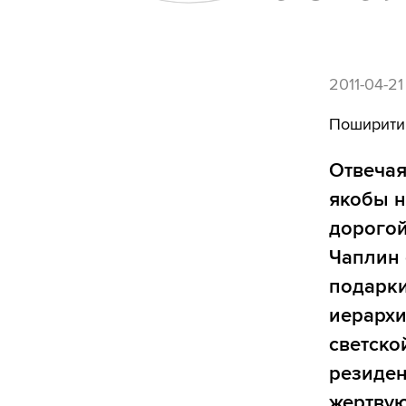
2011-04-21
Поширити
Отвечая
якобы н
дорогой
Чаплин 
подарки
иерархи
светско
резиден
жертвую