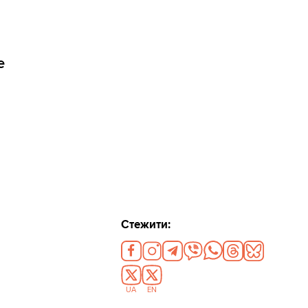
е
Стежити:
UA
EN