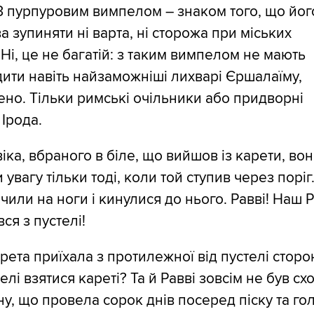
З пурпуровим вимпелом – знаком того, що йог
а зупиняти ні варта, ні сторожа при міських
 Ні, це не багатій: з таким вимпелом не мають
дити навіть найзаможніші лихварі Єршалаїму,
но. Тільки римські очільники або придворні
 Ірода.
іка, вбраного в біле, що вийшов із карети, во
увагу тільки тоді, коли той ступив через поріг.
чили на ноги і кинулися до нього. Равві! Наш Р
ся з пустелі!
рета приїхала з протилежної від пустелі сторон
телі взятися кареті? Та й Равві зовсім не був с
у, що провела сорок днів посеред піску та го