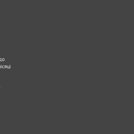
 до
ісяці
е