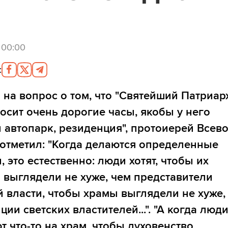
 00:00
:
 на вопрос о том, что "Святейший Патриар
осит очень дорогие часы, якобы у него
 автопарк, резиденция", протоиерей Всев
отметил: "Когда делаются определенные
, это естественно: люди хотят, чтобы их
 выглядели не хуже, чем представители
й власти, чтобы храмы выглядели не хуже,
ции светских властителей...". "А когда люд
т что-то на храм, чтобы духовенство