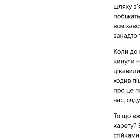
шляху з’
побіжать 
всміхавс
занадто 
Коли до 
кинули н
цікавили
ходив пі
про це п
час, сяд
То що вж
карету? 
стійками