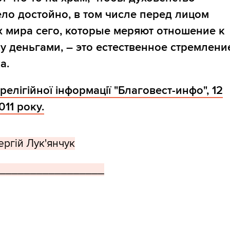
ло достойно, в том числе перед лицом
 мира сего, которые меряют отношение к
у деньгами, – это естественное стремлени
а.
релігійної інформації "Благовест-инфо", 12
011 року.
ргій Лук'янчук
_________________