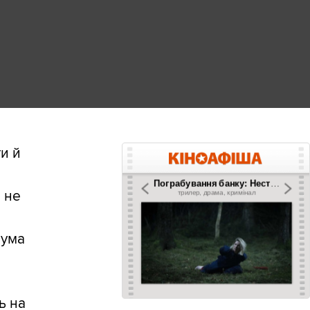
ти й
і не
аума
ь на