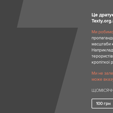
Це драту
Texty.org
Ми робимо 
пропаганди
масштаби к
Наприклад,
терористів
кропіткої 
Ми не зале
може вказу
ЩОМІСЯЧН
100
грн