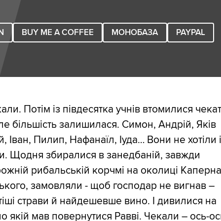
N
BUY ME A COFFEE
МОНОБАЗА
PAYPAL
али. Потім із півдесятка учнів втомилися чека
ле більшість залишилася. Симон, Андрій, Яків
, Іван, Пилип, Нафанаїл, Іуда… Вони не хотіли 
и. Щодня збиралися в занедбаній, завжди
ожній рибальській корчмі на околиці Каперн
ького, замовляли - щоб господар не вигнав –
іші страви й найдешевше вино. І дивилися на
по якій мав повернутися Равві. Чекали – ось-ос