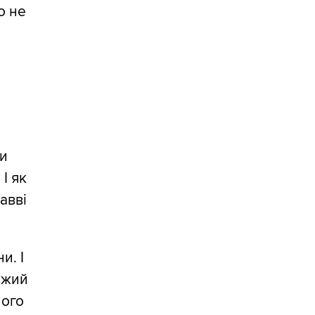
о не
ни
 І як
авві
и. І
хожий
лого