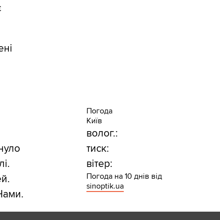
є
ені
Погода
Київ
волог.:
инуло
тиск:
лі.
вітер:
Погода на 10 днів від
ей.
sinoptik.ua
Нами.