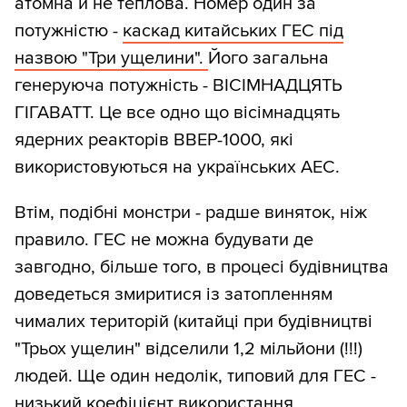
атомна й не теплова. Номер один за
потужністю -
каскад китайських ГЕС під
назвою "Три ущелини".
Його загальна
генеруюча потужність - ВІСІМНАДЦЯТЬ
ГІГАВАТТ. Це все одно що вісімнадцять
ядерних реакторів ВВЕР-1000, які
використовуються на українських АЕС.
Втім, подібні монстри - радше виняток, ніж
правило. ГЕС не можна будувати де
завгодно, більше того, в процесі будівництва
доведеться змиритися із затопленням
чималих територій (китайці при будівництві
"Трьох ущелин" відселили 1,2 мільйони (!!!)
людей. Ще один недолік, типовий для ГЕС -
низький коефіцієнт використання