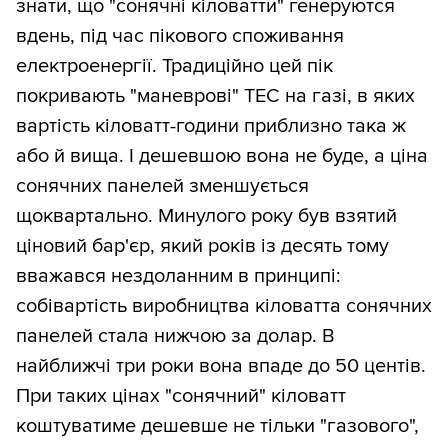
знати, що "сонячні кіловатти" генеруются
вдень, під час пікового споживання
електроенергії. Традиційно цей пік
покривають "маневрові" ТЕС на газі, в яких
вартість кіловатт-години приблизно така ж
або й вища. І дешевшою вона не буде, а ціна
сонячних панелей зменшується
щоквартально. Минулого року був взятий
ціновий бар'єр, який років із десять тому
вважався нездоланним в принципі:
собівартість виробництва кіловатта сонячних
панелей стала нижчою за долар. В
найближчі три роки вона впаде до 50 центів.
При таких цінах "сонячний" кіловатт
коштуватиме дешевше не тільки "газового",