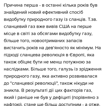
Причина перша - в останні кілька років був
знайдений новий ефективний спосіб
видобутку природного газу із сланців. Т.зв.
сланцевий газ вже вивів США на перше
місце в світі за обсягами видобутку газу,
більше того, новоотриманих запасів
вистачить років на дев'яносто як мінімум. На
підході сланцева революція в Європі, яка
також обіцяє бути не менш потужною за
наслідками. Більше того, галузь із зрідження
природного газу, яка активно розвивалася
до "сланцевої революції", також нікуди не
зникла. В результаті дії цих факторів газ,
який і раніше не був у дефіциті (порівняно з
нафтою), стане ще більш доступним - а отже,