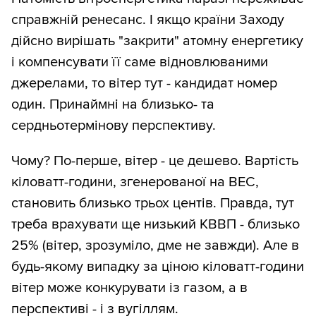
справжній ренесанс. І якщо країни Заходу
дійсно вирішать "закрити" атомну енергетику
і компенсувати її саме відновлюваними
джерелами, то вітер тут - кандидат номер
один. Принаймні на близько- та
сердньотермінову перспективу.
Чому? По-перше, вітер - це дешево. Вартість
кіловатт-години, згенерованої на ВЕС,
становить близько трьох центів. Правда, тут
треба врахувати ще низький КВВП - близько
25% (вітер, зрозуміло, дме не завжди). Але в
будь-якому випадку за ціною кіловатт-години
вітер може конкурувати із газом, а в
перспективі - і з вугіллям.