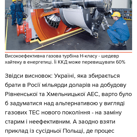
Високоефективна газова турбіна Н-класу - шедевр
хайтеку в енергетиці. Її ККД може перевищувати 60%
Звідси висновок: Україні, яка збирається
брати в Росії мільярди доларів на добудову
Рівненської та Хмельницької АЕС, варто було
б задуматися над альтернативою у вигляді
газових ТЕС нового покоління - на заміну
старим і неефективним. А заодно взяти
приклад із сусідньої Польщі, де процес