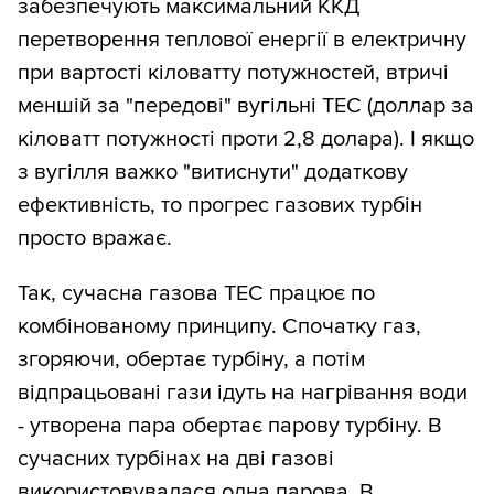
забезпечують максимальний ККД
перетворення теплової енергії в електричну
при вартості кіловатту потужностей, втричі
меншій за "передові" вугільні ТЕС (доллар за
кіловатт потужності проти 2,8 долара). І якщо
з вугілля важко "витиснути" додаткову
ефективність, то прогрес газових турбін
просто вражає.
Так, сучасна газова ТЕС працює по
комбінованому принципу. Спочатку газ,
згоряючи, обертає турбіну, а потім
відпрацьовані гази ідуть на нагрівання води
- утворена пара обертає парову турбіну. В
сучасних турбінах на дві газові
використовувалася одна парова. В