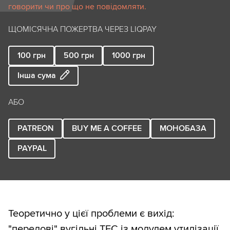
говорити чи про що не повідомляти.
ЩОМІСЯЧНА ПОЖЕРТВА ЧЕРЕЗ LIQPAY
100
грн
500
грн
1000
грн
Інша сума
АБО
PATREON
BUY ME A COFFEE
МОНОБАЗА
PAYPAL
Теоретично у цієї проблеми є вихід:
"передові" вугільні ТЕС із модулем утилізації