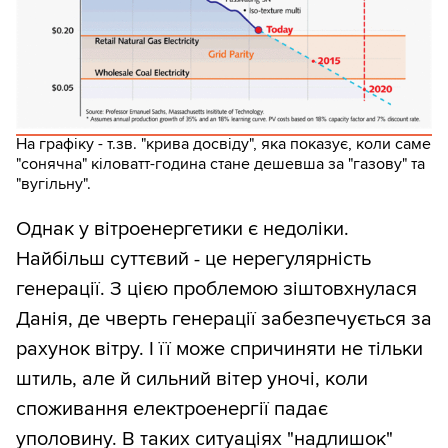
На графіку - т.зв. "крива досвіду", яка показує, коли саме
"сонячна" кіловатт-година стане дешевша за "газову" та
"вугільну".
Однак у вітроенергетики є недоліки.
Найбільш суттєвий - це нерегулярність
генерації. З цією проблемою зіштовхнулася
Данія, де чверть генерації забезпечується за
рахунок вітру. І її може спричиняти не тільки
штиль, але й сильний вітер уночі, коли
споживання електроенергії падає
уполовину. В таких ситуаціях "надлишок"