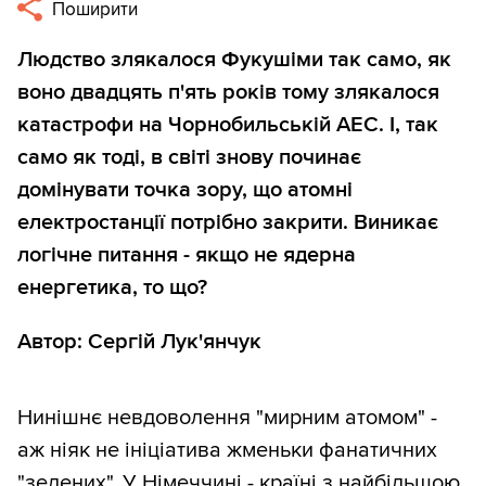
Поширити
Людство злякалося Фукушіми так само, як
воно двадцять п'ять років тому злякалося
катастрофи на Чорнобильській АЕС. І, так
само як тоді, в світі знову починає
домінувати точка зору, що атомні
електростанції потрібно закрити. Виникає
логічне питання - якщо не ядерна
енергетика, то що?
Автор: Сергій Лук'янчук
Нинішнє невдоволення "мирним атомом" -
аж ніяк не ініціатива жменьки фанатичних
"зелених". У Німеччині - країні з найбільшою