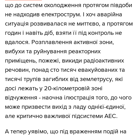
що до систем охолодження протягом півдоби
не надходив електрострум. І хоч аварійна
ситуація розвивалася не миттєво, а протягом
годин і навіть діб, взяти її під контроль не
вдалося. Розплавлення активної зони,
вибухи та руйнування реакторних
приміщень, пожежі, викиди радіоактивних
речовин, понад сто тисяч евакуйованих та
тисячі трупів загиблих від землетрусу, які
досі лежать у 20-кілометровій зоні
відчуження - наочна ілюстрація того, до чого
може призвести вихід з ладу однієї-єдиної,
але критично важливої підсистеми АЕС.
А тепер уявімо, що під враженням подій на