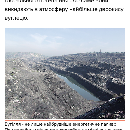
глобального потепління - бо саме вони
викидають в атмосферу найбільше двоокису
вуглецю.
Вугілля - не лише найбрудніше енергетичне паливо.
При видобутку відкритим способом на місці вугільного