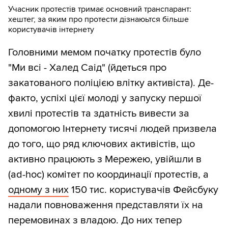
Учасник протестів тримає основний транспарант:
хештег, за яким про протести дізнаюьтся більше
користувачів інтернету
Головними мемом початку протестів було
"Ми всі - Халед Саід" (йдеться про
закатованого поліцією влітку активіста). Де-
факто, успіхі цієї молоді у запуску першої
хвилі протестів та здатність вивести за
допомогою Інтернету тисячі людей призвела
до того, що ряд ключових активістів, що
активно працюють з Мережею, увійшли в
(ad-hoc) комітет по координації протестів, а
одному з них
150 тис. користувачів Фейсбуку
надали повноваження представляти їх на
перемовинах з владою. До них тепер