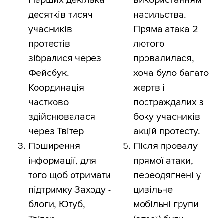
Перших декілька
використанням
десятків тисяч
насильства.
учасників
Пряма атака 2
протестів
лютого
зібралися через
провалилася,
Фейсбук.
хоча було багато
Координація
жертв і
частково
постраждалих з
здійснювалася
боку учасників
через Твітер
акцій протесту.
Поширення
Після провалу
інформації, для
прямої атаки,
того щоб отримати
переодягнені у
підтримку Заходу -
цивільне
блоги, Ютуб,
мобільні групи