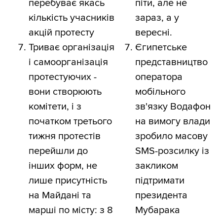
перебуває якась
піти, але не
кількість учасників
зараз, а у
акцій протесту
вересні.
Триває організація
Єгипетське
і самоорганізація
представництво
протестуючих -
оператора
вони створюють
мобільного
комітети, і з
зв'язку Водафон
початком третього
на вимогу влади
тижня протестів
зробило масову
перейшли до
SMS-розсилку із
інших форм, не
закликом
лише присутність
підтримати
на Майдані та
президента
марші по місту: з 8
Мубарака