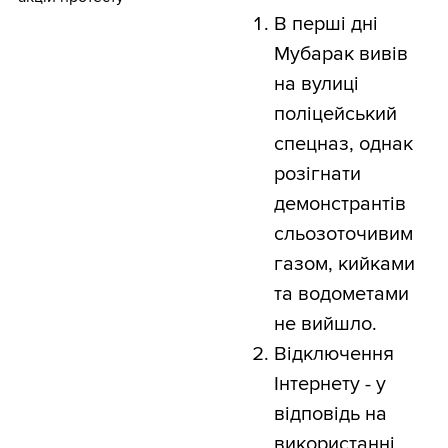
В перші дні
Мубарак вивів
на вулиці
поліцейський
спецназ, однак
розігнати
демонстрантів
сльозоточивим
газом, кийками
та водометами
не вийшло.
Відключення
Інтернету - у
відповідь на
використанні