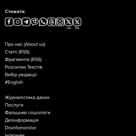
Стежити:
UA
EN
Про нас
(About us)
Статті
(RSS)
Фрагменти
(RSS)
Розсилки Текстів
Вибір редакції
#English
Журналістика даних
Послуги
Фальшиві соціологи
Дезінформація
Disinfomonitor
Інтернам