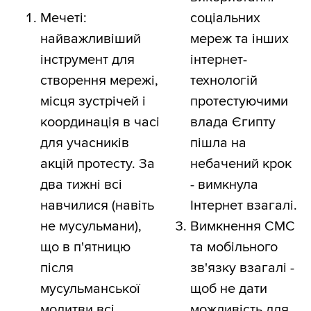
Мечеті:
соціальних
найважливіший
мереж та інших
інструмент для
інтернет-
створення мережі,
технологій
місця зустрічей і
протестуючими
координація в часі
влада Єгипту
для учасників
пішла на
акцій протесту. За
небачений крок
два тижні всі
- вимкнула
навчилися (навіть
Інтернет взагалі.
не мусульмани),
Вимкнення СМС
що в п'ятницю
та мобільного
після
зв'язку взагалі -
мусульманської
щоб не дати
молитви всі
можливість для