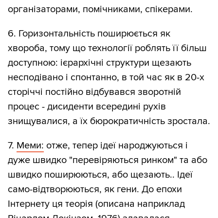
організаторами, помічниками, спікерами.
6. Горизонтальність поширюється як
хвороба, тому що технології роблять її більш
доступною: ієрархічні структури щезають
несподівано і спонтанно, в той час як в 20-х
сторіччі постійно відбувався зворотній
процес - дисиденти всередині рухів
знищувалися, а їх бюрократичність зростала.
7.
Меми:
отже, тепер ідеї народжуються і
дуже швидко "перевіряються ринком" та або
швидко поширюються, або щезають.. Ідеї
само-відтворюються, як гени. До епохи
Інтернету ця теорія (описана наприклад