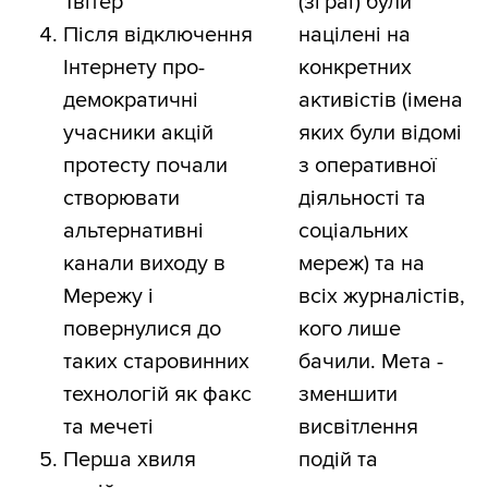
Твітер
(зграї) були
Після відключення
націлені на
Інтернету про-
конкретних
демократичні
активістів (імена
учасники акцій
яких були відомі
протесту почали
з оперативної
створювати
діяльності та
альтернативні
соціальних
канали виходу в
мереж) та на
Мережу і
всіх журналістів,
повернулися до
кого лише
таких старовинних
бачили. Мета -
технологій як факс
зменшити
та мечеті
висвітлення
Перша хвиля
подій та