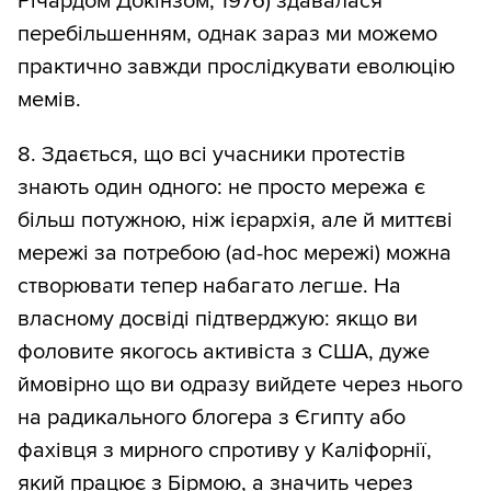
Річардом Докінзом, 1976) здавалася
перебільшенням, однак зараз ми можемо
практично завжди прослідкувати еволюцію
мемів.
8. Здається, що всі учасники протестів
знають один одного: не просто мережа є
більш потужною, ніж ієрархія, але й миттєві
мережі за потребою (ad-hoc мережі) можна
створювати тепер набагато легше. На
власному досвіді підтверджую: якщо ви
фоловите якогось активіста з США, дуже
ймовірно що ви одразу вийдете через нього
на радикального блогера з Єгипту або
фахівця з мирного спротиву у Каліфорнії,
який працює з Бірмою, а значить через