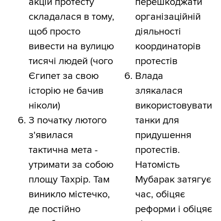
акцій протесту
перешкоджати
складалася в тому,
організаційній
щоб просто
діяльності
вивести на вулицю
координаторів
тисячі людей (чого
протестів
Єгипет за свою
Влада
історію не бачив
злякалася
ніколи)
використовувати
З початку лютого
танки для
з'явилася
придушення
тактична мета -
протестів.
утримати за собою
Натомість
площу Тахрір. Там
Мубарак затягує
виникло містечко,
час, обіцяє
де постійно
реформи і обіцяє