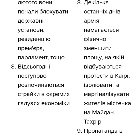
лютого вони
Декілька
почали блокувати
останніх днів
державні
армія
установи:
намагається
резиденцію
фізично
прем'єра,
зменшити
парламент, тощо
площу, на якій
Відсьогодні
відбуваються
поступово
протести в Каїрі,
розпочинаються
ізолювати та
страйки в окремих
маргіналізувати
галузях економіки
жителів містечка
на Майдан
Тахрір
Пропаганда в