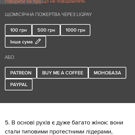
говорити чи про що не повідомляти.
ЩОМІСЯЧНА ПОЖЕРТВА ЧЕРЕЗ LIQPAY
100
грн
500
грн
1000
грн
Інша сума
АБО
PATREON
BUY ME A COFFEE
МОНОБАЗА
PAYPAL
5. В основі рухів є дуже багато жінок: вони
стали типовими протестними лідерами,