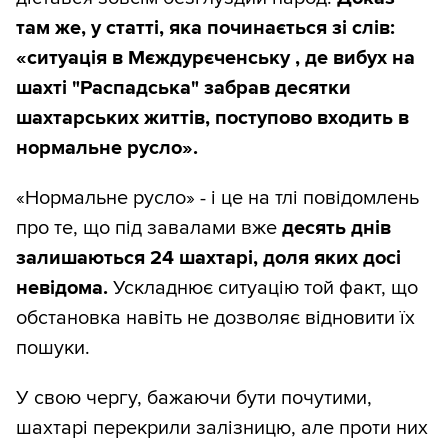
там же, у статті, яка починається зі слів:
«ситуація в Мєждурєченську , де вибух на
шахті "Распадська" забрав десятки
шахтарських життів, поступово входить в
нормальне русло».
«Нормальне русло» - і це на тлі повідомлень
про те, що під завалами вже
десять днів
залишаються 24 шахтарі, доля яких досі
невідома.
Ускладнює ситуацію той факт, що
обстановка навіть не дозволяє відновити їх
пошуки.
У свою чергу, бажаючи бути почутими,
шахтарі перекрили залізницю, але проти них