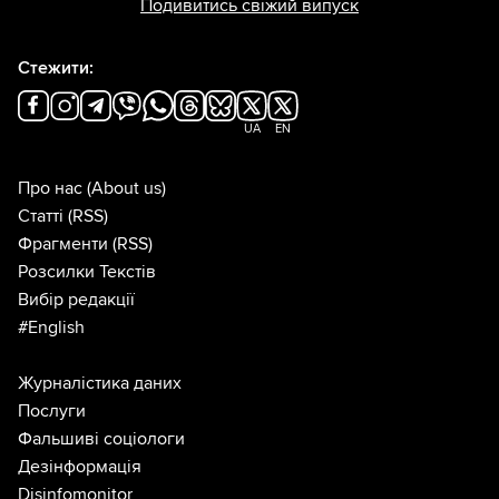
Подивитись свіжий випуск
Стежити:
UA
EN
Про нас
(About us)
Статті
(RSS)
Фрагменти
(RSS)
Розсилки Текстів
Вибір редакції
#English
Журналістика даних
Послуги
Фальшиві соціологи
Дезінформація
Disinfomonitor