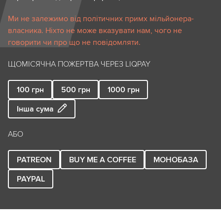
Ми не залежимо від політичних примх мільйонера-
власника. Ніхто не може вказувати нам, чого не
говорити чи про що не повідомляти.
ЩОМІСЯЧНА ПОЖЕРТВА ЧЕРЕЗ LIQPAY
100
грн
500
грн
1000
грн
Інша сума
АБО
PATREON
BUY ME A COFFEE
МОНОБАЗА
PAYPAL