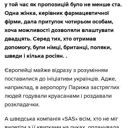
у той час як пропозицій було не менше ста.
Одна жінка, керівник фармацевтичної
фірми, дала притулок чотирьом особам,
хоча можливості дозволяли влаштувати
двадцять. Серед тих, хто отримав
допомогу, були німці, британці, поляки,
шведи і кілька росіян. .
Європейці майже відразу з розумінням
поставилися до ініціативи українців. Адже,
наприклад, в аеропорту Парижа застряглих
людей годували круасанами і роздавали
розкладачки.
А шведська компанія «SAS» всім, хто не міг
вилетіти з її квитками на руках, оплачувала