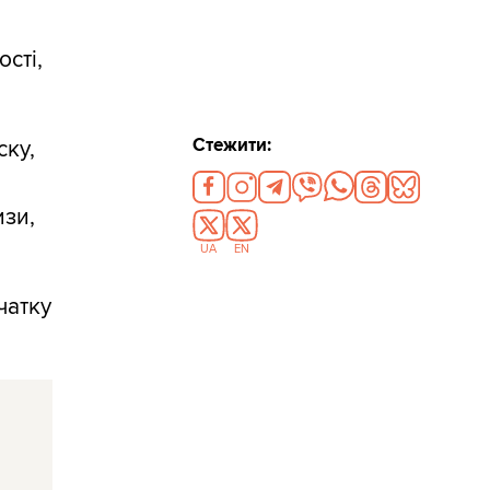
ості,
Стежити:
ску,
изи,
UA
EN
чатку