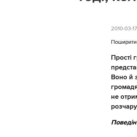
2010-03-1
Поширити
Прості 
предста
Воно й 
громадя
не отри
розчару
Поведін