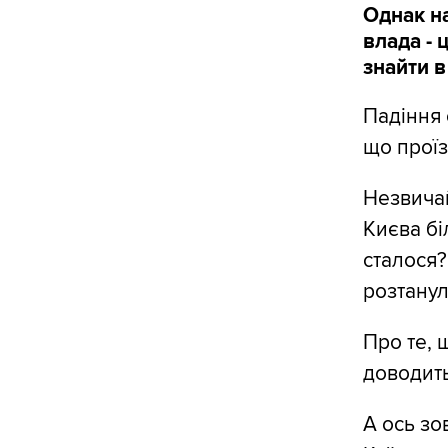
Однак на
влада - 
знайти в
Падіння 
що проїз
Незвичай
Києва бі
сталося?
розтанул
Про те, 
доводить
А ось зо