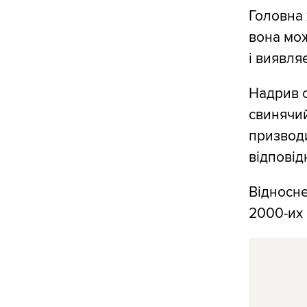
Головна 
вона мож
і виявля
Надрив с
свинячий
призводи
відповід
Відносне
2000-их 