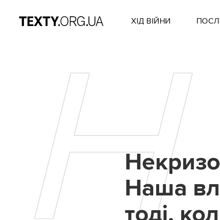
ХІД ВІЙНИ
ПОСЛ
Н
Некризо
Наша вл
тоді, ко