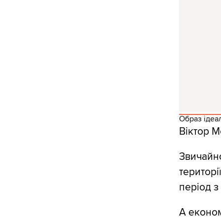
Образ ідеа
Віктор М
Звичайно
територі
період з
А економ