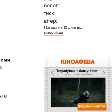
волог.:
тиск:
вітер:
Погода на 10 днів від
sinoptik.ua
стеми
в
а в