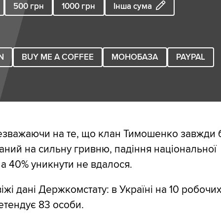
500
грн
1000
грн
Інша сума
N
BUY ME A COFFEE
МОНОБАЗА
PAYPAL
езважаючи на те, що клан Тимошенко завжди 
аний на сильну гривню, падіння національної
а 40% уникнути не вдалося.
свіжі дані Держкомстату: в Україні на 10 робочи
етендує 83 особи.