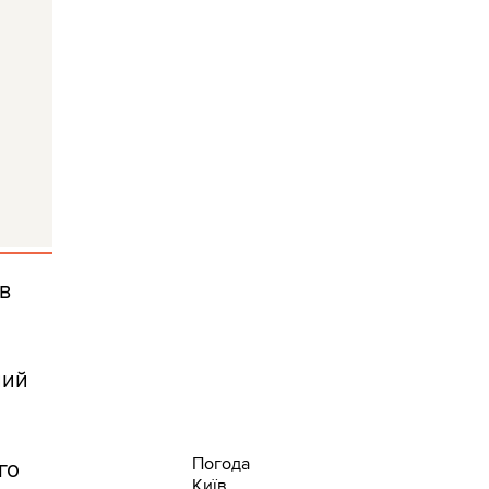
в
ний
Погода
го
Київ