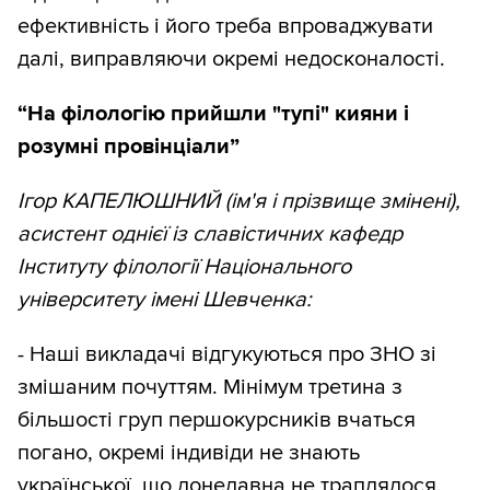
ефективність і його треба впроваджувати
далі, виправляючи окремі недосконалості.
“На філологію прийшли "тупі" кияни і
розумні провінціали”
Ігор КАПЕЛЮШНИЙ (ім'я і прізвище змінені),
асистент однієї із славістичних кафедр
Інституту філології Національного
університету імені Шевченка:
- Наші викладачі відгукуються про ЗНО зі
змішаним почуттям. Мінімум третина з
більшості груп першокурсників вчаться
погано, окремі індивіди не знають
української, що донедавна не траплялося.