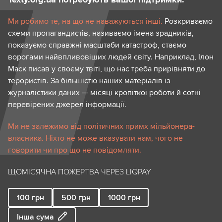
Ми робимо те, на що не наважуються інші.
Розкриваємо
схеми пропагандистів, називаємо імена зрадників,
показуємо справжні масштаби катастроф, стаємо
ворогами найвпливовіших людей світу. Наприклад, Ілон
Маск писав у своєму твіті, що нас треба прирівняти до
терористів. За більшістю наших матеріалів із
журналістики даних — місяці кропіткої роботи й сотні
перевірених джерел інформації.
Ми не залежимо від політичних примх мільйонера-
власника. Ніхто не може вказувати нам, чого не
говорити чи про що не повідомляти.
ЩОМІСЯЧНА ПОЖЕРТВА ЧЕРЕЗ LIQPAY
100
грн
500
грн
1000
грн
Інша сума