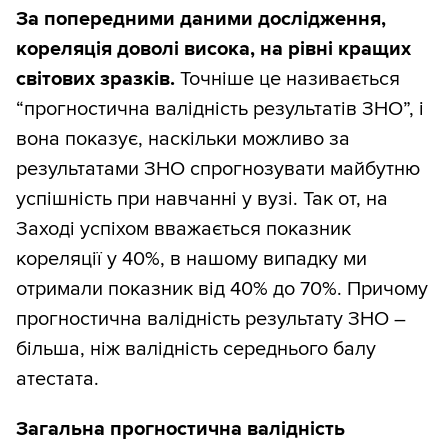
За попередними даними дослідження,
кореляція доволі висока, на рівні кращих
світових зразків.
Точніше це називається
“прогностична валідність результатів ЗНО”, і
вона показує, наскільки можливо за
результатами ЗНО спрогнозувати майбутню
успішність при навчанні у вузі. Так от, на
Заході успіхом вважається показник
кореляції у 40%, в нашому випадку ми
отримали показник від 40% до 70%. Причому
прогностична валідність результату ЗНО –
більша, ніж валідність середнього балу
атестата.
Загальна прогностична валідність