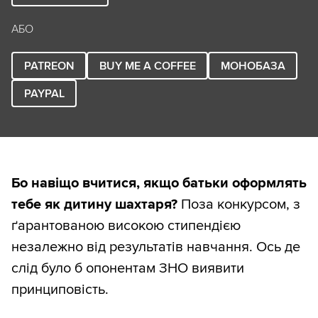
АБО
PATREON
BUY ME A COFFEE
МОНОБАЗА
PAYPAL
Бо навіщо вчитися, якщо батьки оформлять
тебе як дитину шахтаря?
Поза конкурсом, з
ґарантованою високою стипендією
незалежно від результатів навчання. Ось де
слід було б опонентам ЗНО виявити
принциповість.