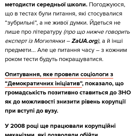
методисти середньої школи.
Погоджуюся,
що в тестах були питання, які стосувалися
“зубрильні”, а не живої думки. Йдеться не
лише про літературу
(про що нижче говорить
експерт із Могилянки –
ZaUA.org
)
, а й інші
предмети... Але це питання часу – з кожним
роком тести будуть покращуватися.
Опитування, яке провели соціологи з
“Демократичних ініціатив”
, показало, що
громадськість позитивно ставиться до ЗНО
як до можливості знизити рівень корупції
при вступі до вузу.
У 2008 році ще працювали корупційні
механізми, які дозволяли обійти