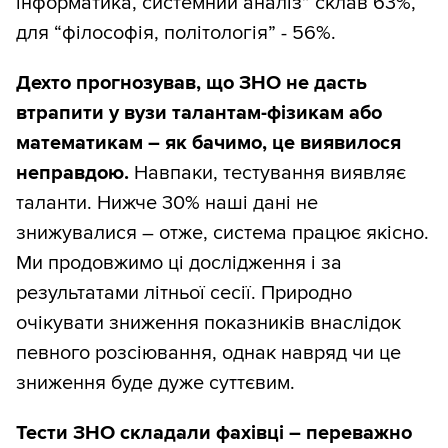
інформатика, системний аналіз” склав 63%,
для “філософія, політологія” - 56%.
Дехто прогнозував, що ЗНО не дасть
втрапити у вузи талантам-фізикам або
математикам – як бачимо, це виявилося
неправдою.
Навпаки, тестування виявляє
таланти. Нижче 30% наші дані не
знижувалися – отже, система працює якісно.
Ми продовжимо ці дослідження і за
результатами літньої сесії. Природно
очікувати зниження показників внаслідок
певного розсіювання, однак навряд чи це
зниження буде дуже суттєвим.
Тести ЗНО складали фахівці – переважно