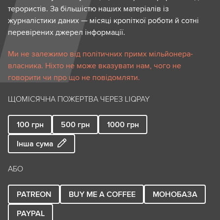
терористів. За більшістю наших матеріалів із
журналістики даних — місяці кропіткої роботи й сотні
перевірених джерел інформації.
Ми не залежимо від політичних примх мільйонера-
власника. Ніхто не може вказувати нам, чого не
говорити чи про що не повідомляти.
ЩОМІСЯЧНА ПОЖЕРТВА ЧЕРЕЗ LIQPAY
100
грн
500
грн
1000
грн
Інша сума
АБО
PATREON
BUY ME A COFFEE
МОНОБАЗА
PAYPAL