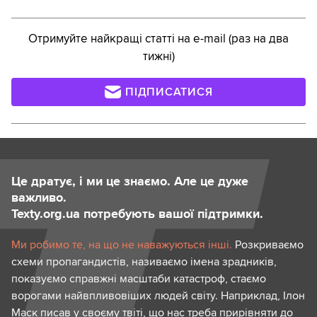
Отримуйте найкращі статті на e-mail (раз на два
тижні)
ПІДПИСАТИСЯ
Це дратує, і ми це знаємо. Але це дуже
важливо.
Texty.org.ua потребують вашої підтримки.
Ми робимо те, на що не наважуються інші.
Розкриваємо
схеми пропагандистів, називаємо імена зрадників,
показуємо справжні масштаби катастроф, стаємо
ворогами найвпливовіших людей світу. Наприклад, Ілон
Маск писав у своєму твіті, що нас треба прирівняти до