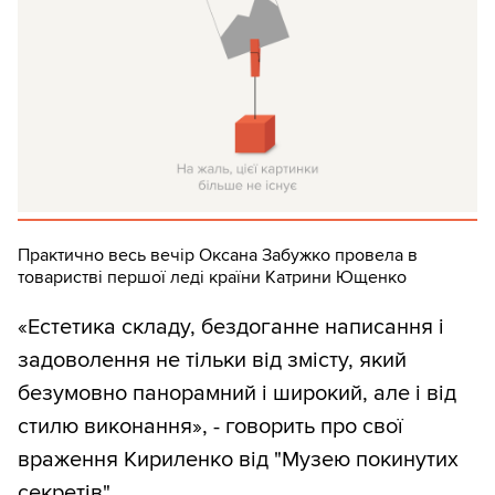
Практично весь вечір Оксана Забужко провела в
товаристві першої леді країни Катрини Ющенко
«Естетика складу, бездоганне написання і
задоволення не тільки від змісту, який
безумовно панорамний і широкий, але і від
стилю виконання», - говорить про свої
враження Кириленко від "Музею покинутих
секретів".