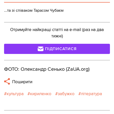
...та зі співаком Тарасом Чубаєм
Отримуйте найкращі статті на e-mail (раз на два
тижні)
ПІДПИСАТИСЯ
ФОТО: Олександр Сенько (ZaUA.org)
Поширити
культура
кириленко
забужко
література