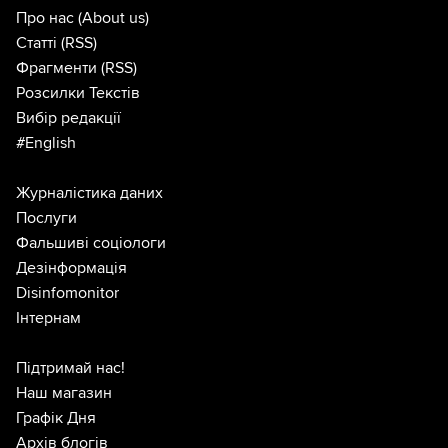
Про нас
(About us)
Статті
(RSS)
Фрагменти
(RSS)
Розсилки Текстів
Вибір редакції
#English
Журналістика даних
Послуги
Фальшиві соціологи
Дезінформація
Disinfomonitor
Інтернам
Підтримай нас!
Наш магазин
Графік Дня
Архів блогів