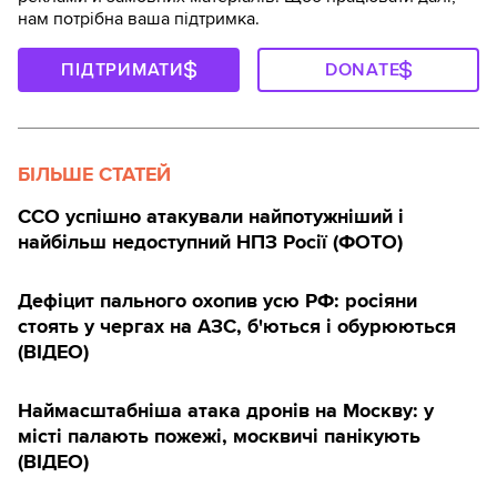
нам потрібна ваша підтримка.
ПІДТРИМАТИ
DONATE
БІЛЬШЕ СТАТЕЙ
ССО успішно атакували найпотужніший і
найбільш недоступний НПЗ Росії (ФОТО)
Дефіцит пального охопив усю РФ: росіяни
стоять у чергах на АЗС, б'ються і обурюються
(ВІДЕО)
Наймасштабніша атака дронів на Москву: у
місті палають пожежі, москвичі панікують
(ВІДЕО)