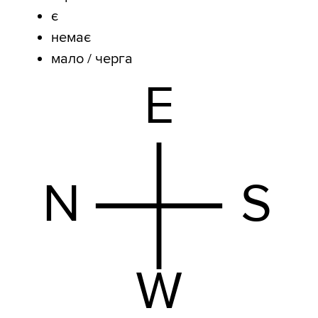
є
немає
мало / черга
E
N
S
W