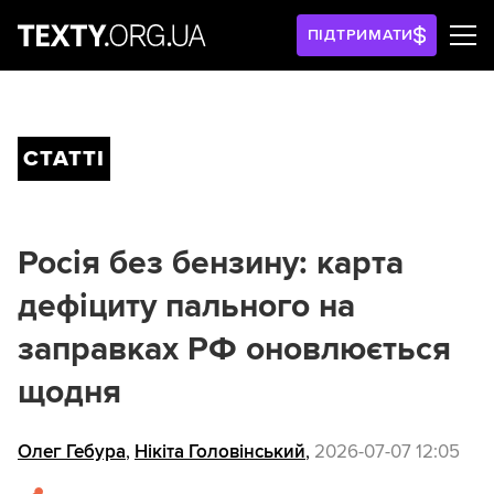
ПІДТРИМАТИ
СТАТТІ
Росія без бензину: карта
дефіциту пального на
заправках РФ оновлюється
щодня
Олег Гебура
,
Нікіта Головінський
,
2026-07-07 12:05