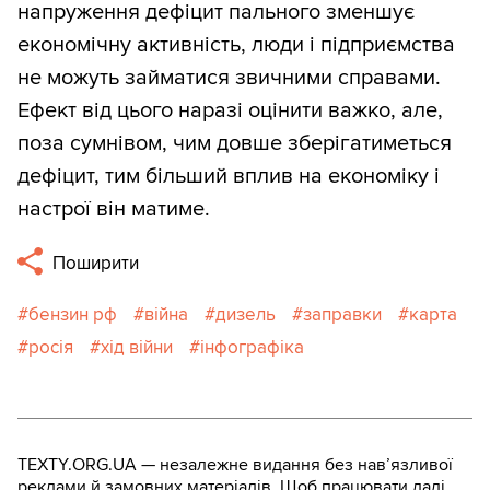
напруження дефіцит пального зменшує
економічну активність, люди і підприємства
не можуть займатися звичними справами.
Ефект від цього наразі оцінити важко, але,
поза сумнівом, чим довше зберігатиметься
дефіцит, тим більший вплив на економіку і
настрої він матиме.
Поширити
бензин рф
війна
дизель
заправки
карта
росія
хід війни
інфографіка
TEXTY.ORG.UA — незалежне видання без навʼязливої
реклами й замовних матеріалів. Щоб працювати далі,