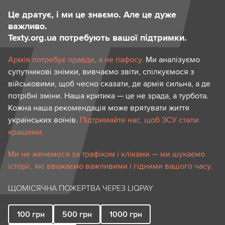
Це дратує, і ми це знаємо. Але це дуже
важливо.
Texty.org.ua потребують вашої підтримки.
Армія потребує правди, а не пафосу.
Ми аналізуємо
супутникові знімки, вивчаємо звіти, спілкуємося з
військовими, щоб чесно сказати, де армія сильна, а де
потрібні зміни. Наша критика — це не зрада, а турбота.
Кожна наша рекомендація може врятувати життя
українських воїнів.
Підтримайте нас, щоб ЗСУ стали
кращими.
Ми не женемося за трафіком і кліками — ми шукаємо
історії, які вважаємо важливими і гідними вашого часу.
ЩОМІСЯЧНА ПОЖЕРТВА ЧЕРЕЗ LIQPAY
100
грн
500
грн
1000
грн