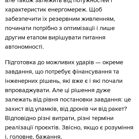
але також залежить від потужностей і
збільшився. Паралельно коштом Києва
характеристик енергомереж. Щоб
латають найкритичніше — насосну
забезпечити їх резервним живленням,
станцію першого підйому і дамби
починати потрібно з оптимізації і лише
мулових полів, заповненість яких утричі
другим етапом вирішувати питання
перевищує норму. Роками головні очисні
автономності.
споруди столиці тримаються на аварійних
латаннях. Туди вже прилітали ракети, й
Підготовка до можливих ударів — окреме
очікуються нові атаки.
завдання, що потребує фінансування та
інженерних рішень, які вже є і які почали
впроваджувати. Але ці рішення дуже
залежать від рівня постановки завдання: це
захист від уламків, від дронів чи від ракет?
Відповідно різні витрати, різні терміни
реалізації проєктів. Звісно, якщо є розуміння
і, головне, бажання.