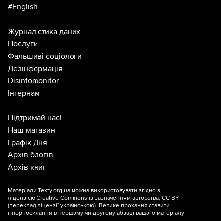
#English
Журналістика даних
Послуги
Фальшиві соціологи
Дезінформація
Disinfomonitor
Інтернам
Підтримай нас!
Наш магазин
Графік Дня
Архів блогів
Архів книг
Матеріали Texty.org.ua можна використовувати згідно з
ліцензією
Creative Commons із зазначенням авторства, CC BY
(переклад ліцензії
українською
). Велике прохання ставити
гіперпосилання в першому чи другому абзаці вашого матеріалу.