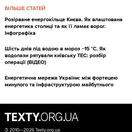
містах, де тариф затверджує виконком
БІЛЬШЕ СТАТЕЙ
місцевої ради.
Розірване енергокільце Києва. Як влаштована
енергетика столиці та як її ламає ворог.
У лютому 2026-го Верховна Рада
Інфографіка
спробувала розв’язати цей вузол й
ухвалила закон, який до кінця воєнного
Шість днів під водою в мороз −15 °C. Як
стану плюс рік передає від НКРЕКП до
водолази рятували київську ТЕС: розбір
операції (ВІДЕО)
місцевої влади повноваження
встановлювати тарифи на воду. Закон
Енергетична мережа України: між фортецею
набрав чинності 11 березня 2026 року.
минулого та інфраструктурою майбутнього
При цьому водоканали з-під ліцензії
НКРЕКП не виводять — регулятор
зберігає за собою і ліцензування, і
нагляд за обґрунтованістю розрахунків.
Місцева влада лише ухвалюватиме
©
2010—2026 Texty.org.ua