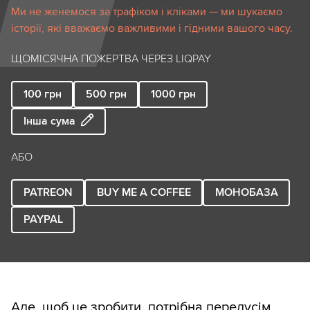
Ми не женемося за трафіком і кліками — ми шукаємо
історії, які вважаємо важливими і гідними вашого часу.
ЩОМІСЯЧНА ПОЖЕРТВА ЧЕРЕЗ LIQPAY
100
грн
500
грн
1000
грн
Інша сума
АБО
PATREON
BUY ME A COFFEE
МОНОБАЗА
PAYPAL
Але, щоб це зробити, потрібна передусім