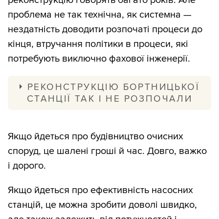
проблема не так технічна, як системна —
нездатність доводити розпочаті процеси до
кінця, втручання політики в процеси, які
потребують виключно фахової інженерії.
РЕКОНСТРУКЦІЮ БОРТНИЦЬКОЇ
СТАНЦІЇ ТАК І НЕ РОЗПОЧАЛИ
У 2015-му Україна підписала з японським
агентством JICA кредитну угоду на
Якщо йдеться про будівництво очисних
близько 800 млн доларів під 0,1% річних
споруд, це шалені гроші й час. Довго, важко
на 40 років. За цей час основні роботи
і дорого.
так і не почалися з низки об’єктивних і
Якщо йдеться про ефективність насосних
суб’єктивних причин: зірваний тендер,
станцій, це можна зробити доволі швидко,
COVID, війна. Кошторис уже суттєво