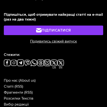
фінальне рішення про конкретну цифру в
платіжці. Водоканали отримали 90 днів
Підпишіться, щоб отримувати найкращі статті на e-mail
(раз на два тижні)
для підготовки та подання розрахунків
місцевій владі.
ПІДПИСАТИСЯ
Фактично закон передає містам не так
Подивитись свіжий випуск
повноваження, як політичну
відповідальність за непопулярне рішення
Стежити:
про підвищення тарифів, яке стало вже
неминучим.
UA
EN
Про нас
(About us)
Статті
(RSS)
Фрагменти
(RSS)
Розсилки Текстів
Вибір редакції