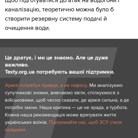
Щоб підготуватися до атак на водогони і
каналізацію, теоретично можна було б
створити резервну систему подачі й
очищення води.
Це дратує, і ми це знаємо. Але це дуже
важливо.
Texty.org.ua потребують вашої підтримки.
Армія потребує правди, а не пафосу.
Ми аналізуємо
супутникові знімки, вивчаємо звіти, спілкуємося з
військовими, щоб чесно сказати, де армія сильна, а де
потрібні зміни. Наша критика — це не зрада, а турбота.
Кожна наша рекомендація може врятувати життя
українських воїнів.
Підтримайте нас, щоб ЗСУ стали
кращими.