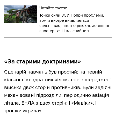
Читайте також:
Точки сили ЗСУ. Попри проблеми,
армія вкотре виявляється
сильнішою, ніж її оцінюють зовнішні
спостерігачі і власний тил
«За старими доктринами»
Сценарій навчань був простий: на певній
кількості квадратних кілометрів зосереджені
війська двох сторін-противників. Були задіяні
механізовані підрозділи, періодично авіація
літала, БпЛА з двох сторін: і «Мавіки», і
трошки «крила».