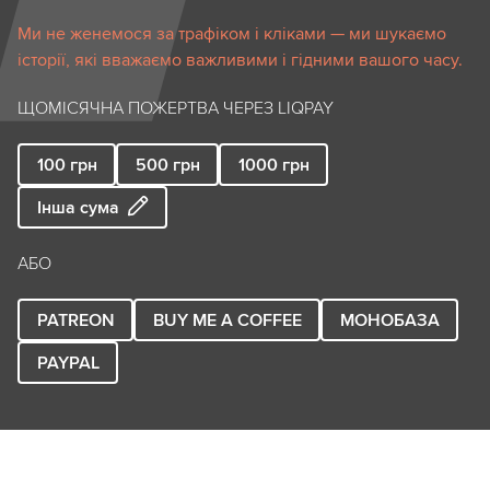
Ми не женемося за трафіком і кліками — ми шукаємо
історії, які вважаємо важливими і гідними вашого часу.
ЩОМІСЯЧНА ПОЖЕРТВА ЧЕРЕЗ LIQPAY
100
грн
500
грн
1000
грн
Інша сума
АБО
PATREON
BUY ME A COFFEE
МОНОБАЗА
PAYPAL