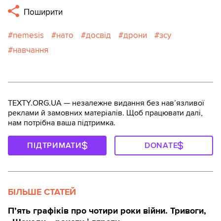
Поширити
nemesis
нато
досвід
дрони
зсу
навчання
TEXTY.ORG.UA — незалежне видання без навʼязливої
реклами й замовних матеріалів. Щоб працювати далі,
нам потрібна ваша підтримка.
ПІДТРИМАТИ
DONATE
БІЛЬШЕ СТАТЕЙ
П’ять графіків про чотири роки війни. Тривоги,