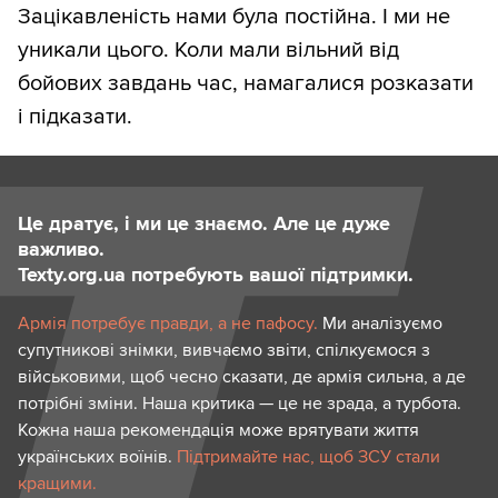
Зацікавленість нами була постійна. І ми не
уникали цього. Коли мали вільний від
бойових завдань час, намагалися розказати
і підказати.
Це дратує, і ми це знаємо. Але це дуже
важливо.
Texty.org.ua потребують вашої підтримки.
Армія потребує правди, а не пафосу.
Ми аналізуємо
супутникові знімки, вивчаємо звіти, спілкуємося з
військовими, щоб чесно сказати, де армія сильна, а де
потрібні зміни. Наша критика — це не зрада, а турбота.
Кожна наша рекомендація може врятувати життя
українських воїнів.
Підтримайте нас, щоб ЗСУ стали
кращими.