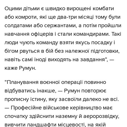
Оцими дітьми є швидко вирощені комбати
або комроти, які ще два-три місяці тому були
солдатами або сержантами, а потім пройшли
навчання офіцерів і стали командирами. Такі
люди чують команду взяти якусь посадку і
бігом рвуться в бій без належної підготовки,
навіть самі іноді виходять на завдання”, —
каже Румун.
“Планування воєнної операції повинно
відбуватись інакше, — Румун повторює
прописну істину, яку засвоїли далеко не всі.
— Професійне військове керівництво має
спочатку здійснити наземну й аеророзвідку,
вивчити ландшафти місцевості, на якій