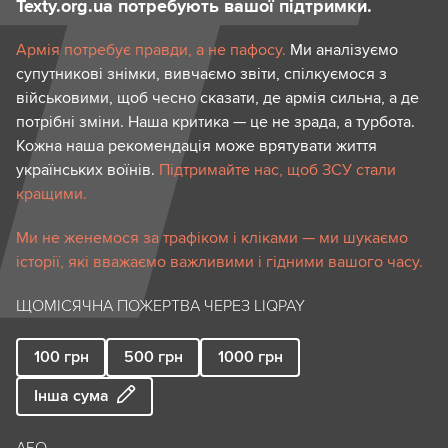
Texty.org.ua потребують вашої підтримки.
Армія потребує правди, а не пафосу.
Ми аналізуємо
супутникові знімки, вивчаємо звіти, спілкуємося з
військовими, щоб чесно сказати, де армія сильна, а де
потрібні зміни. Наша критика — це не зрада, а турбота.
Кожна наша рекомендація може врятувати життя
українських воїнів.
Підтримайте нас, щоб ЗСУ стали
кращими.
Ми не женемося за трафіком і кліками — ми шукаємо
історії, які вважаємо важливими і гідними вашого часу.
ЩОМІСЯЧНА ПОЖЕРТВА ЧЕРЕЗ LIQPAY
100
грн
500
грн
1000
грн
Інша сума
АБО