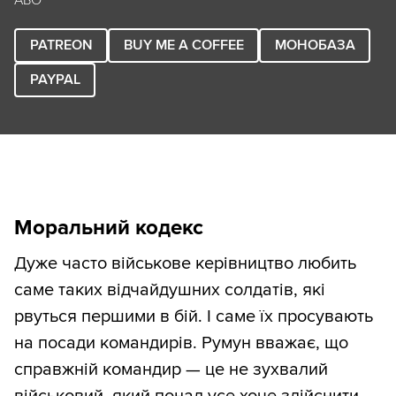
PATREON
BUY ME A COFFEE
МОНОБАЗА
PAYPAL
Моральний кодекс
Дуже часто військове керівництво любить
саме таких відчайдушних солдатів, які
рвуться першими в бій. І саме їх просувають
на посади командирів. Румун вважає, що
справжній командир — це не зухвалий
військовий, який понад усе хоче здійснити