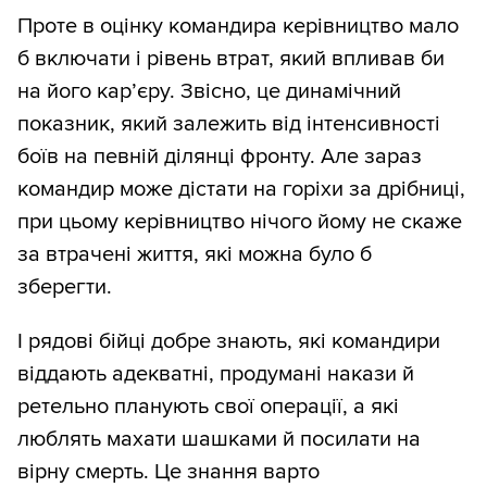
Проте в оцінку командира керівництво мало
б включати і рівень втрат, який впливав би
на його кар’єру. Звісно, це динамічний
показник, який залежить від інтенсивності
боїв на певній ділянці фронту. Але зараз
командир може дістати на горіхи за дрібниці,
при цьому керівництво нічого йому не скаже
за втрачені життя, які можна було б
зберегти.
І рядові бійці добре знають, які командири
віддають адекватні, продумані накази й
ретельно планують свої операції, а які
люблять махати шашками й посилати на
вірну смерть. Це знання варто