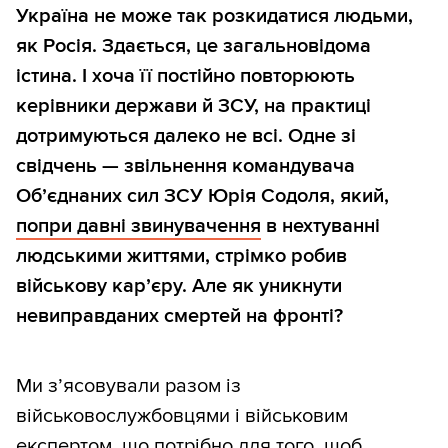
Україна не може так розкидатися людьми,
як Росія. Здається, це загальновідома
істина. І хоча її постійно повторюють
керівники держави й ЗСУ, на практиці
дотримуються далеко не всі. Одне зі
свідчень — звільнення командувача
Об’єднаних сил ЗСУ Юрія Содоля, який,
попри давні звинувачення
в нехтуванні
людськими життями, стрімко робив
військову кар’єру. Але як уникнути
невиправданих смертей на фронті?
Ми з’ясовували разом із
військовослужбовцями і військовим
експертом, що потрібно для того, щоб