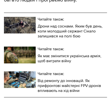
багато людей і програємо війну.
Читайте також:
Дрони над соснами. Яким був день,
коли молодший сержант Сікало
залишився на полі бою
Читайте також:
Як має змінитися українська армія,
щоб виграти війну
Читайте також:
Від ремонту до інновацій. Як
прифронтові майстерні FPV-дронів
впливають на хід війни