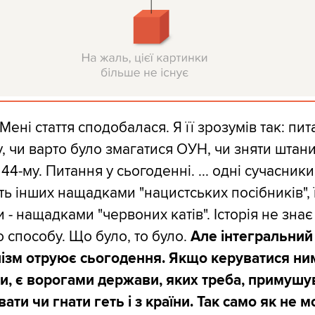
Мені стаття сподобалася. Я її зрозумів так: пи
у, чи варто було змагатися ОУН, чи зняти штани
 44-му. Питання у сьогоденні. ... одні сучасники
ь інших нащадками "нацистських посібників", 
 - нащадками "червоних катів". Історія не знає
 способу. Що було, то було.
Але інтегральний
ізм отруює сьогодення. Якщо керуватися ним
ни, є ворогами держави, яких треба, примушу
ати чи гнати геть і з країни. Так само як не 