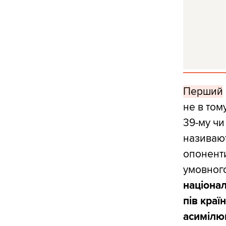
Перший
не в том
39-му чи
називают
опоненти
умовного
націонал
пів краї
асимілюв