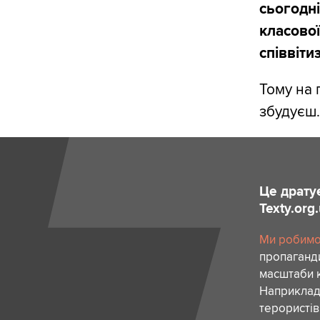
сьогодн
класової
співвіти
Тому на 
збудуєш.
Це драту
Texty.org
Ми робимо 
пропаганди
масштаби к
Наприклад,
терористів