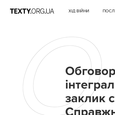
ХІД ВІЙНИ
ПОСЛ
О
Обговор
інтеграл
заклик 
Справжн