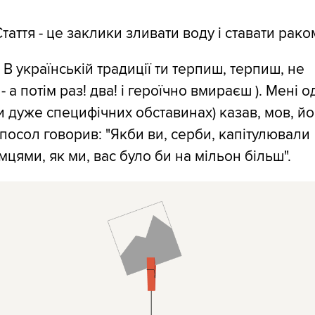
таття - це заклики зливати воду і ставати рако
- В українській традиції ти терпиш, терпиш, не
 а потім раз! два! і героїчно вмираєш ). Мені 
и дуже специфічних обставинах) казав, мов, й
посол говорив: "Якби ви, серби, капітулювали
мцями, як ми, вас було би на мільон більш".