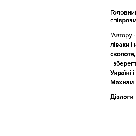
Головни
співрозм
"Автору 
ліваки і
сволота,
і зберег
Україні 
Махнам 
Діалоги