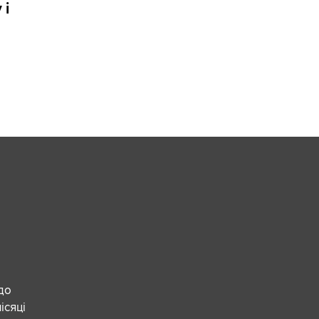
 і
 до
ісяці