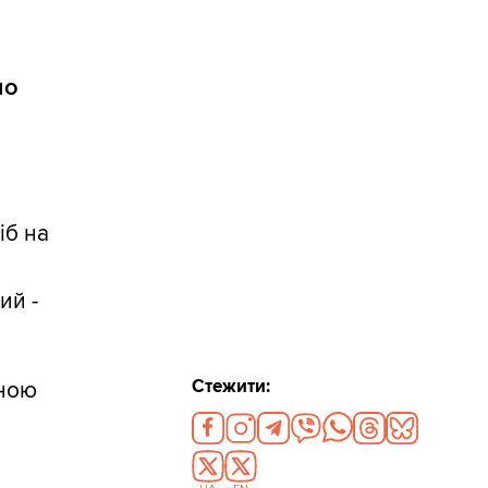
ло
іб на
-
ий -
Стежити:
мною