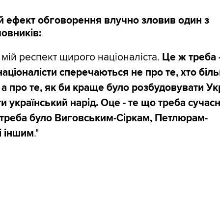
й ефект обговорення влучно зловив один з
овників:
- мій респект щирого націоналіста.
Це ж треба 
 націоналісти сперечаються не про те, хто біл
 а про те, як би краще було розбудовувати Ук
ти український нарід. Оце - те що треба сучасн
і треба було Виговським-Сіркам, Петлюрам-
і іншим
."