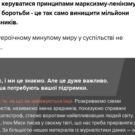
і керуватися принципами марксизму-ленінзму
 боротьби - це так само винищити мільйони
зників.
героїчному минулому миру у суспільстві не
..
є, і ми це знаємо. Але це дуже важливо.
.ua потребують вашої підтримки.
те, на що не наважуються інші.
Розкриваємо схеми
стів, називаємо імена зрадників, показуємо справжні
атастроф, стаємо ворогами найвпливовіших людей світу.
 Ілон Маск писав у своєму твіті, що нас треба прирівняти
. За більшістю наших матеріалів із журналістики даних — м