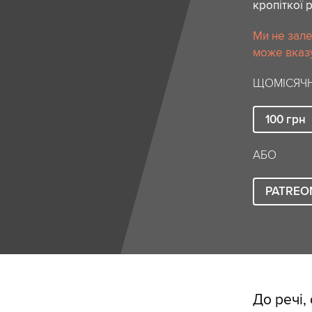
кропіткої 
Ми не зале
може вказу
ЩОМІСЯЧН
100
грн
АБО
PATREO
До речі,