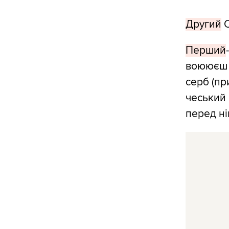
Другий
С
Перший
воююєш -
серб (пр
чеський 
перед ні