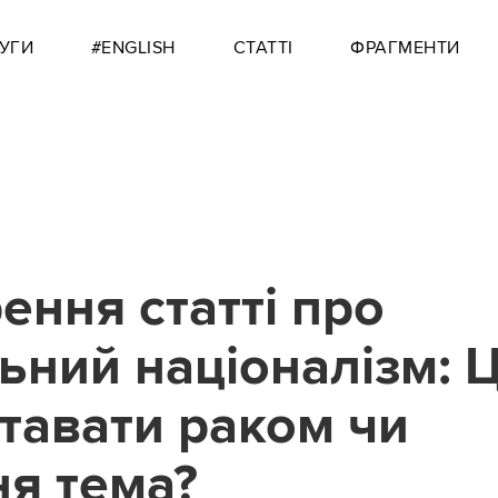
УГИ
#ENGLISH
СТАТТІ
ФРАГМЕНТИ
ення статті про
ьний націоналізм: 
ставати раком чи
я тема?