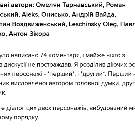
вні автори
: Омелян Тарнавський, Роман
ський, Aleks, Онисько, Андрій Вайда,
тин Воздвиженський, Leschinsky Oleg, Пав
о, Антон Зікора
уло написано 74 коментаря, і майже ніхто з
в дискусії не постраждав. Я розділив діючих ос
них персонажі - *перший*, і *другий*. Перший 
ик висловленої автором головної думки, друг
ик.
е діалог цих двох персонажів, вибудований 
ному порядку.