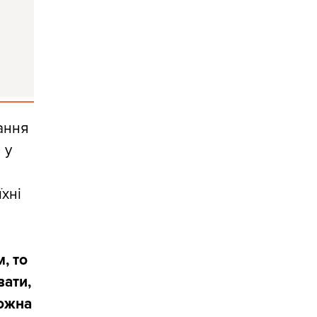
тання
 у
їхні
, то
вати,
можна