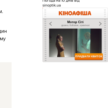
Погода на 10 днів від
sinoptik.ua
м.
один
ому