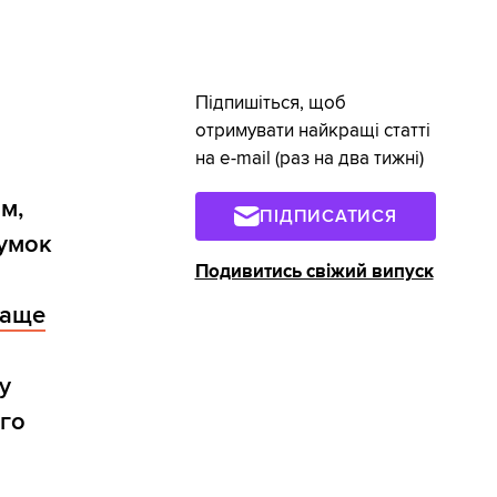
Підпишіться, щоб
отримувати найкращі статті
на e-mail (раз на два тижні)
м,
ПІДПИСАТИСЯ
сумок
Подивитись свіжий випуск
раще
у
ого