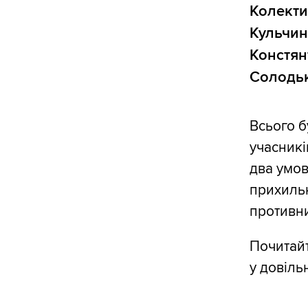
Колекти
Кульчин
Констян
Солодьк
Всього б
учасникі
два умов
прихильн
противн
Почитайт
у довіль