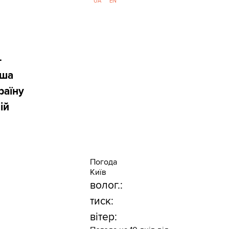
UA
EN
-
ьша
раїну
ій
Погода
Київ
волог.:
тиск:
вітер: