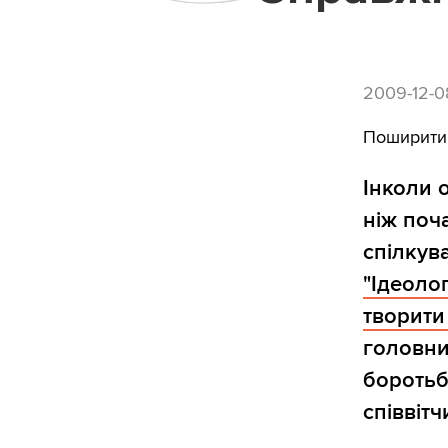
2009-12-0
Поширити
Інколи 
ніж поч
спілкув
"Ідеоло
творити
головни
боротьб
співвітч