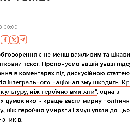
8 00:00
:
обговорення є не менш важливим та цікави
атковий текст. Пропонуємо вашій увазі під
ання в коментарях під
дискусійною статтею
гія інтегрального націоналізму шкодить. К
 культуру, ніж героїчно вмирати"
, одна з
х думок якої - краще вести мирну політичн
у, ніж героїчно умирати і змушувати до ць
изників.