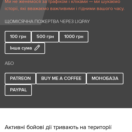
Ми не женемося за трафіком і кліками — ми шукаємо
історії, які вважаємо важливими і гідними вашого часу.
ЩОМІСЯЧНА ПОЖЕРТВА ЧЕРЕЗ LIQPAY
100
грн
500
грн
1000
грн
Інша сума
АБО
PATREON
BUY ME A COFFEE
МОНОБАЗА
PAYPAL
Активні бойові дії тривають на території