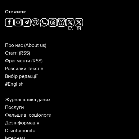
Стежити:
UA
EN
Про нас
(About us)
Статті
(RSS)
Фрагменти
(RSS)
Розсилки Текстів
Вибір редакції
#English
Журналістика даних
Послуги
Фальшиві соціологи
Дезінформація
Disinfomonitor
Інтернам