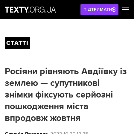
ПІДТРИМАТИ
СТАТТІ
Росіяни рівняють Авдіївку із
землею — супутникові
знімки фіксують серйозні
пошкодження міста
впродовж жовтня