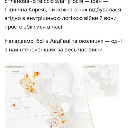
сплановано "віссю зла" (Росія — Іран —
Північна Корея), чи кожна з них відбувалася
згідно з внутрішньою логікою війни й вони
просто збіглися в часі.
Нагадаємо, бої в Авдіївці та околицях — одні
з найінтенсивніших за весь час війни.