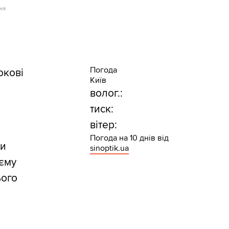
Погода
окові
Київ
волог.:
тиск:
вітер:
Погода на 10 днів від
ни
sinoptik.ua
оєму
ього