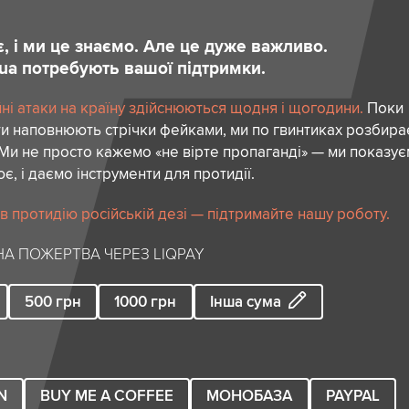
є, і ми це знаємо. Але це дуже важливо.
.ua потребують вашої підтримки.
ні атаки на країну здійснюються щодня і щогодини.
Поки
ти наповнюють стрічки фейками, ми по гвинтиках розбир
. Ми не просто кажемо «не вірте пропаганді» — ми показує
є, і даємо інструменти для протидії.
 в протидію російській дезі — підтримайте нашу роботу.
А ПОЖЕРТВА ЧЕРЕЗ LIQPAY
500
грн
1000
грн
Інша сума
N
BUY ME A COFFEE
МОНОБАЗА
PAYPAL