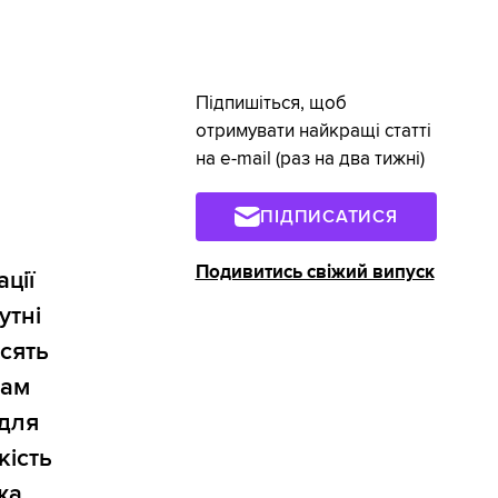
Підпишіться, щоб
отримувати найкращі статті
на e-mail (раз на два тижні)
ПІДПИСАТИСЯ
Подивитись свіжий випуск
ції
утні
осять
рам
 для
кість
жа