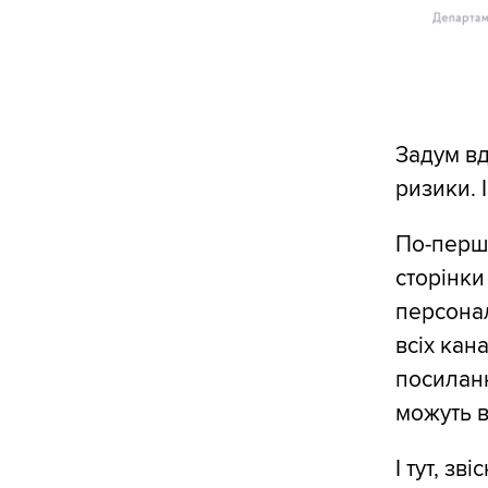
Задум вд
ризики. 
По-перше
сторінки
персонал
всіх кан
посиланн
можуть в
І тут, з