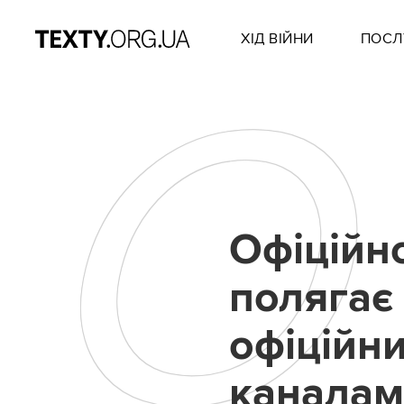
ХІД ВІЙНИ
ПОСЛ
О
Офіційн
полягає
офіційн
каналам