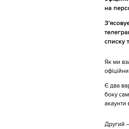
на перс
З’ясову
телегра
списку 
Як ми вз
офіційн
Є два ва
боку сам
акаунти 
Другий —