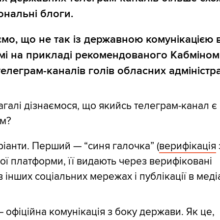
ональні блоги.
ємо, що не так із державною комунікацією 
мі на прикладі рекомендованого Кабміном
телеграм-каналів голів обласних адміністра
агалі дізнаємося, що якийсь телеграм-канал є
им?
ріанти. Перший — “синя галочка” (
верифікація
ої платформи, її видають через верифіковані
в інших соціальних мережах і публікації в меді
 офіційна комунікація з боку держави. Як це,