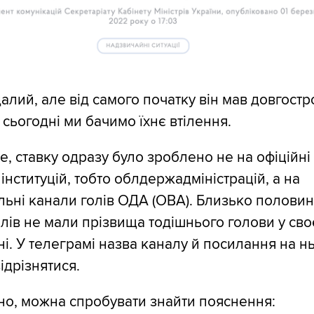
алий, але від самого початку він мав довгостр
І сьогодні ми бачимо їхнє втілення.
, ставку одразу було зроблено не на офіційні
 інституцій, тобто облдержадміністрацій, а на
ьні канали голів ОДА (ОВА). Близько полови
алів не мали прізвища тодішнього голови у св
і. У телеграмі назва каналу й посилання на н
ідрізнятися.
вісно, можна спробувати знайти пояснення: