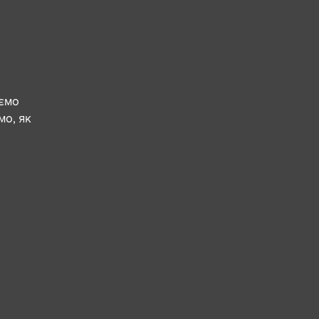
аємо
мо, як