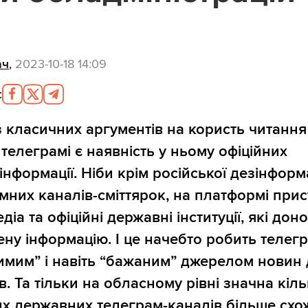
ач
,
2023-10-18 14:09
:
 класичних аргументів на користь читання
 телеграмі є наявність у ньому офіційних
інформації. Ніби крім російської дезінформа
імних каналів-сміттярок, на платформі прис
едіа та офіційні державні інституції, які дон
ену інформацію. І це начебто робить телег
имим” і навіть “бажаним” джерелом новин
в. Та тільки на обласному рівні значна кіль
их державних телеграм-каналів більше схо