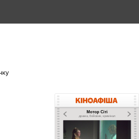
чку
.