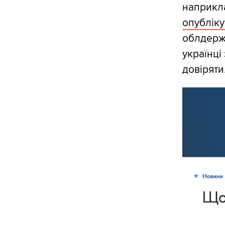
наприкла
опублік
облдержа
українці
довіряти