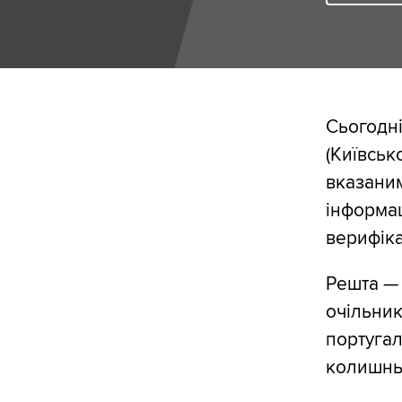
Сьогодні
(Київськ
вказаним
інформац
верифіка
Решта — 
очільник
португал
колишнь