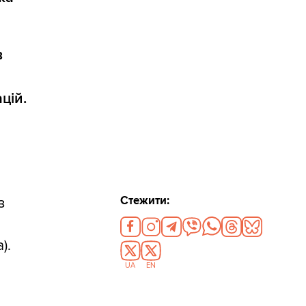
в
цій.
Стежити:
з
а).
UA
EN