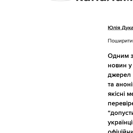
Юлія Дук
Поширити
Одним з
новин у
джерел 
та анон
якісні м
перевір
“допуст
українці
офіційн