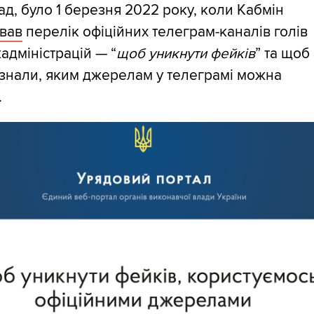
д, було 1 березня 2022 року, коли Кабмін
ував
перелік офіційних телеграм-каналів голів
дміністрацій — “
щоб уникнути фейків
” та щоб
 знали, яким джерелам у телеграмі можна
.