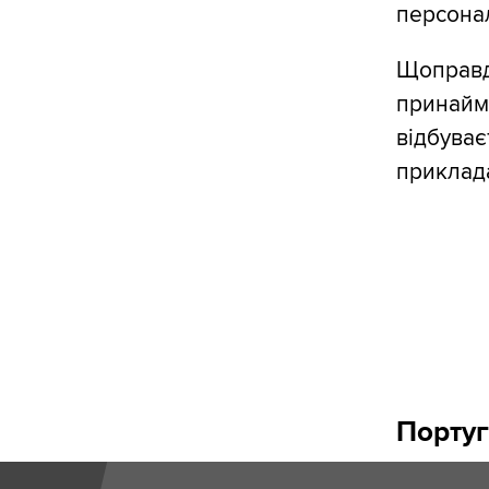
персонал
Щоправд
принайм
відбуває
приклад
Португ