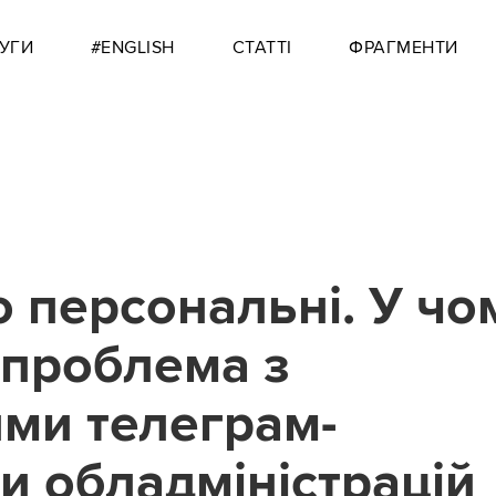
УГИ
#ENGLISH
СТАТТІ
ФРАГМЕНТИ
о персональні. У чо
 проблема з
ими телеграм-
и обладміністрацій