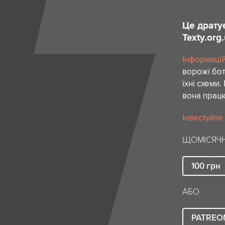
Це драту
Texty.org
Інформацій
ворожі бо
їхні схеми
вона працю
Інвестуйте
ЩОМІСЯЧН
100
грн
АБО
PATREO