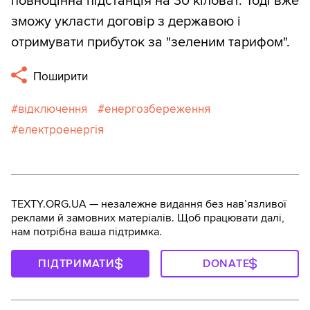
повноцінна підстанція на 30 кіловат. Тоді вже
зможу укласти договір з державою і
отримувати прибуток за "зеленим тарифом".
Поширити
відключення
енергозбереження
електроенергія
TEXTY.ORG.UA — незалежне видання без навʼязливої
реклами й замовних матеріалів. Щоб працювати далі,
нам потрібна ваша підтримка.
ПІДТРИМАТИ
DONATE