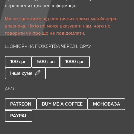
перевірених джерел інформації.
Ми не залежимо від політичних примх мільйонера-
власника. Ніхто не може вказувати нам, чого не
говорити чи про що не повідомляти.
ЩОМІСЯЧНА ПОЖЕРТВА ЧЕРЕЗ LIQPAY
100
грн
500
грн
1000
грн
Інша сума
АБО
PATREON
BUY ME A COFFEE
МОНОБАЗА
PAYPAL