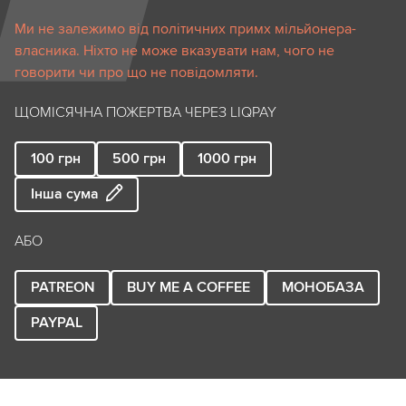
Ми не залежимо від політичних примх мільйонера-
власника. Ніхто не може вказувати нам, чого не
говорити чи про що не повідомляти.
ЩОМІСЯЧНА ПОЖЕРТВА ЧЕРЕЗ LIQPAY
100
грн
500
грн
1000
грн
Інша сума
АБО
PATREON
BUY ME A COFFEE
МОНОБАЗА
PAYPAL