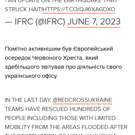
- AN UPDATE ON THE EARTHQUAKE THAT
STRUCK HAITI
HTTPS://T.CO/QJI6XAGDXO
— IFRC (@IFRC)
JUNE 7, 2023
Помітно активнішим був Європейський
осередок Червоного Хреста, який
здебільшого звітував про діяльність свого
українського офісу.
IN THE LAST DAY,
@REDCROSSUKRAINE
TEAMS HAVE RESCUED HUNDREDS OF
PEOPLE INCLUDING THOSE WITH LIMITED
MOBILITY FROM THE AREAS FLOODED AFTER