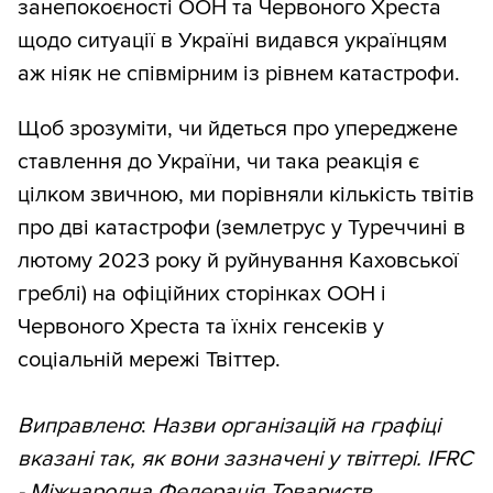
занепокоєності ООН та Червоного Хреста
щодо ситуації в Україні видався українцям
аж ніяк не співмірним із рівнем катастрофи.
Щоб зрозуміти, чи йдеться про упереджене
ставлення до України, чи така реакція є
цілком звичною, ми порівняли кількість твітів
про дві катастрофи (землетрус у Туреччині в
лютому 2023 року й руйнування Каховської
греблі) на офіційних сторінках ООН і
Червоного Хреста та їхніх генсеків у
соціальній мережі Твіттер.
Виправлено
:
Назви організацій на графіці
вказані так, як вони зазначені у твіттері. IFRC
- Міжнародна Федерація Товариств