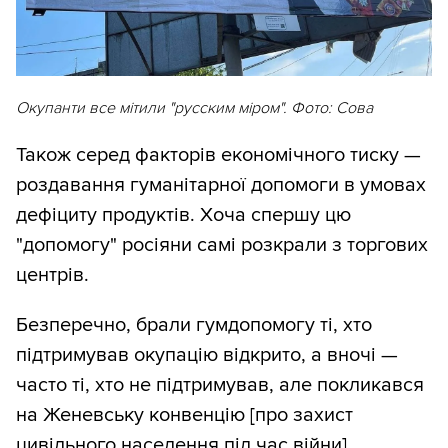
Окупанти все мітили "русским міром". Фото: Сова
Також серед факторів економічного тиску —
роздавання гуманітарної допомоги в умовах
дефіциту продуктів. Хоча спершу цю
"допомогу" росіяни самі розкрали з торгових
центрів.
Безперечно, брали гумдопомогу ті, хто
підтримував окупацію відкрито, а вночі —
часто ті, хто не підтримував, але покликався
на Женевську конвенцію [про захист
цивільного населення під час війни].