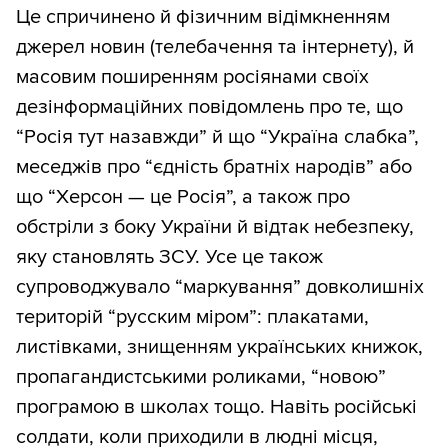
Це спричинено й фізичним відімкненням
джерел новин (телебачення та інтернету), й
масовим поширенням росіянами своїх
дезінформаційних повідомлень про те, що
“Росія тут назавжди” й що “Україна слабка”,
меседжів про “єдність братніх народів” або
що “Херсон — це Росія”, а також про
обстріли з боку України й відтак небезпеку,
яку становлять ЗСУ. Усе це також
супроводжувало “маркування” довколишніх
територій “русским міром”: плакатами,
листівками, знищенням українських книжок,
пропагандистськими роликами, “новою”
програмою в школах тощо. Навіть російські
солдати, коли приходили в людні місця,