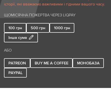
історії, які вважаємо важливими і гідними вашого часу.
ЩОМІСЯЧНА ПОЖЕРТВА ЧЕРЕЗ LIQPAY
100
грн
500
грн
1000
грн
Інша сума
АБО
PATREON
BUY ME A COFFEE
МОНОБАЗА
PAYPAL