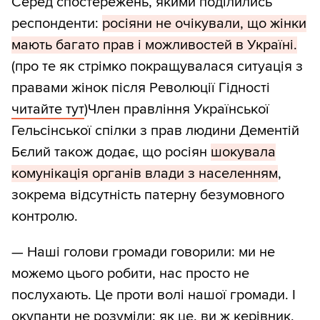
Серед спостережень, якими поділились
респонденти:
росіяни не очікували, що жінки
мають багато прав і можливостей в Україні.
(про те як стрімко покращувалася ситуація з
правами жінок після Революції Гідності
читайте тут
)Член правління Української
Гельсінської спілки з прав людини Дементій
Бєлий також додає, що росіян
шокувала
комунікація органів влади з населенням
,
зокрема відсутність патерну безумовного
контролю.
— Наші голови громади говорили: ми не
можемо цього робити, нас просто не
послухають. Це проти волі нашої громади. І
окупанти не розуміли: як це, ви ж керівник,