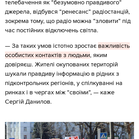
телебачення як “безумовно правдивого”
джерела, відбувся “ренесанс” радіостанцій,
зокрема тому, що радіо можна “зловити” під
час постійних відключень світла.
— За таких умов істотно зростає
важливість
особистих контактів з людьми
, яким
довіряєш. Жителі окупованих територій
шукали правдиву інформацію в рідних з
підконтрольних регіонів, у спілкуванні на
ринках і в чергах між “своїми”, — каже
Сергій Данилов.