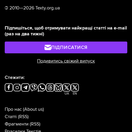
©
2010—2026 Texty.org.ua
Підпишіться, щоб отримувати найкращі статті на e-mail
(раз на два тижні)
ПІДПИСАТИСЯ
Подивитись свіжий випуск
Стежити:
UA
EN
Про нас
(About us)
Статті
(RSS)
Фрагменти
(RSS)
Розсилки Текстів