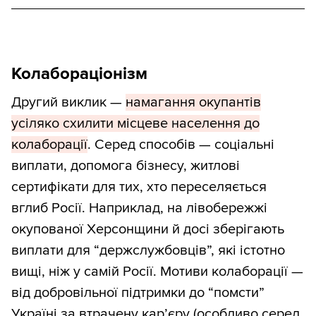
Колабораціонізм
Другий виклик —
намагання окупантів
усіляко схилити місцеве населення до
колаборації
. Серед способів — соціальні
виплати, допомога бізнесу, житлові
сертифікати для тих, хто переселяється
вглиб Росії. Наприклад, на лівобережжі
окупованої Херсонщини й досі зберігають
виплати для “держслужбовців”, які істотно
вищі, ніж у самій Росії. Мотиви колаборації —
від добровільної підтримки до “помсти”
Україні за втрачену кар’єру (особливо серед