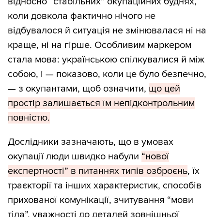
відносно “стабільних” окупаційних буднях,
коли довкола фактично нічого не
відбувалося й ситуація не змінювалася ні на
краще, ні на гірше. Особливим маркером
стала мова: українською спілкувалися й між
собою, і — показово, коли це було безпечно,
— з окупантами, щоб означити,
що цей
простір залишається їм непідконтрольним
повністю.
Дослідники зазначають, що в умовах
окупації люди швидко набули
“нової
експертності” в питаннях типів озброєнь
, їх
траєкторії та інших характеристик, способів
прихованої комунікації, зчитування “мови
тіла”, уважності до деталей зовнішньої