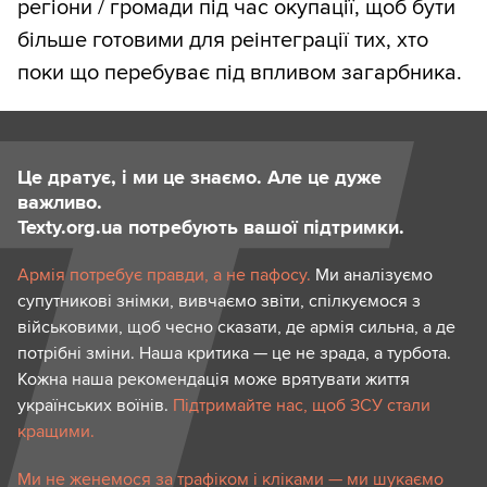
регіони / громади під час окупації, щоб бути
більше готовими для реінтеграції тих, хто
поки що перебуває під впливом загарбника.
Це дратує, і ми це знаємо. Але це дуже
важливо.
Texty.org.ua потребують вашої підтримки.
Армія потребує правди, а не пафосу.
Ми аналізуємо
супутникові знімки, вивчаємо звіти, спілкуємося з
військовими, щоб чесно сказати, де армія сильна, а де
потрібні зміни. Наша критика — це не зрада, а турбота.
Кожна наша рекомендація може врятувати життя
українських воїнів.
Підтримайте нас, щоб ЗСУ стали
кращими.
Ми не женемося за трафіком і кліками — ми шукаємо