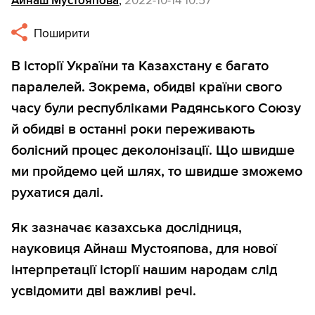
Айнаш Мустояпова
,
2022-10-14 10:57
Поширити
В історії України та Казахстану є багато
паралелей. Зокрема, обидві країни свого
часу були республіками Радянського Союзу
й обидві в останні роки переживають
болісний процес деколонізації. Що швидше
ми пройдемо цей шлях, то швидше зможемо
рухатися далі.
Як зазначає казахська дослідниця,
науковиця Айнаш Мустояпова, для нової
інтерпретації історії нашим народам слід
усвідомити дві важливі речі.