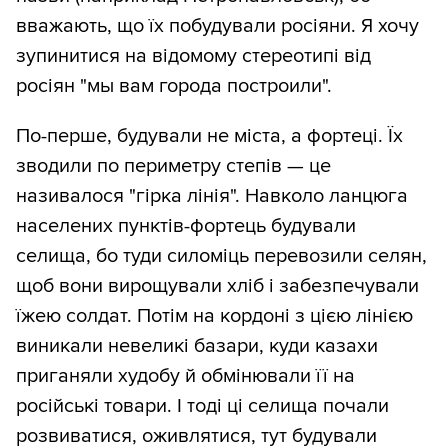
вважають, що їх побудували росіяни. Я хочу
зупинитися на відомому стереотипі від
росіян "мы вам города построили".
По-перше, будували не міста, а фортеці. Їх
зводили по периметру степів — це
називалося "гірка лінія". Навколо ланцюга
населених пунктів-фортець будували
селища, бо туди силоміць перевозили селян,
щоб вони вирощували хліб і забезпечували
їжею солдат. Потім на кордоні з цією лінією
виникали невеликі базари, куди казахи
приганяли худобу й обмінювали її на
російські товари. І тоді ці селища почали
розвиватися, оживлятися, тут будували