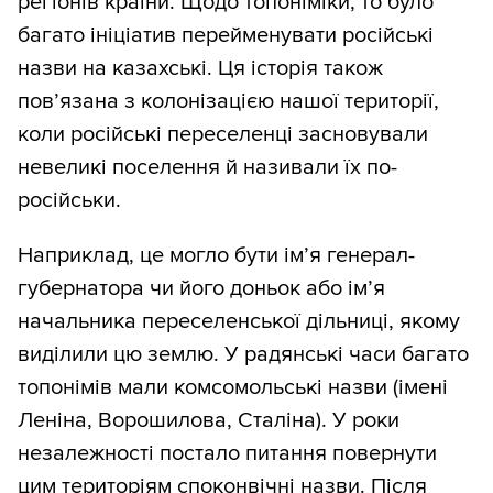
регіонів країни. Щодо топоніміки, то було
багато ініціатив перейменувати російські
назви на казахські. Ця історія також
пов’язана з колонізацією нашої території,
коли російські переселенці засновували
невеликі поселення й називали їх по-
російськи.
Наприклад, це могло бути ім’я генерал-
губернатора чи його доньок або ім’я
начальника переселенської дільниці, якому
виділили цю землю. У радянські часи багато
топонімів мали комсомольські назви (імені
Леніна, Ворошилова, Сталіна). У роки
незалежності постало питання повернути
цим територіям споконвічні назви. Після