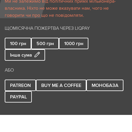
Ми не залежимо від політичних примх мільйонера-
власника. Ніхто не може вказувати нам, чого не
говорити чи про що не повідомляти.
ЩОМІСЯЧНА ПОЖЕРТВА ЧЕРЕЗ LIQPAY
100
грн
500
грн
1000
грн
Інша сума
АБО
PATREON
BUY ME A COFFEE
МОНОБАЗА
PAYPAL