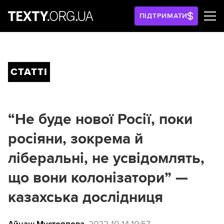
ПІДТРИМАТИ
СТАТТІ
“Не буде нової Росії, поки
росіяни, зокрема й
ліберальні, не усвідомлять,
що вони колонізатори” —
казахська дослідниця