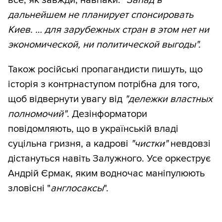
все, як завжди, навпаки:
"Запад в
дальнейшем не планирует спонсировать
Киев. … для зарубежных стран в этом нет ни
экономической, ни политической выгоды".
Також російські пропагандисти пишуть, що
історія з контрнаступом потрібна для того,
щоб відвернути увагу від
"дележки властных
полномочий"
. Дезінформатори
повідомляють, що в українській владі
суцільна гризня, а кадрові
"чистки"
невдовзі
дістануться навіть Залужного. Усе оркеструє
Андрій Єрмак, яким водночас маніпулюють
зловісні "
англосаксы
".