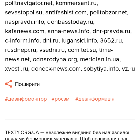
politnavigator.net, kommersant.ru,
sevastopol.su, antifashist.com, politobzor.net,
naspravdi.info, donbasstoday.ru,
kafanews.com, anna-news.info, dnr-pravda.ru,
c-inform.info, dni.ru, lugansk1.info, 3652.ru,
rusdnepr.ru, vsednr.ru, comitet.su, time-
news.net, odnarodyna.org, meridian.in.ua,
xvesti.ru, doneck-news.com, sobytiya.info, vz.ru
Поширити
дезінфомонітор
росзмі
дезінформація
TEXTY.ORG.UA — незалежне видання без навʼязливої
реклами й замовних матеріалів. Щоб працювати далі,