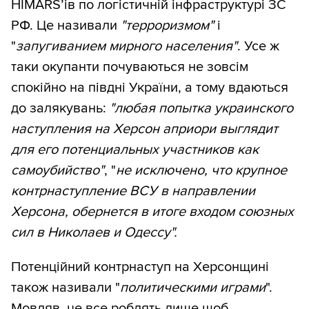
HIMARS’ів по логістичній інфраструктурі ЗС
РФ. Це називали
"терроризмом"
і
"
запугиванием мирного населения"
. Усе ж
таки окупанти почуваються не зовсім
спокійно на півдні України, а тому вдаються
до залякувань:
"любая попытка украинского
наступления на Херсон априори выглядит
для его потенциальных участников как
самоубийство"
, "
не исключено, что крупное
контрнаступление ВСУ в направлении
Херсона, обернется в итоге входом союзных
сил в Николаев и Одессу".
Потенційний контрнаступ на Херсонщині
також називали "
политическими играми
".
Мовляв, це все роблять лише щоб