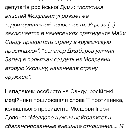
депутатів російської Думи:
"политика
властей Молдавии угрожает ее
территориальной целостности. Угроза […]
заключается в намерениях президента Майи
Санду превратить страну в «румынскую
провинцию»"
, "
сенатор Джабаров уличил
Запад в попытках создать из Молдавии
вторую Украину, накачивая страну
оружием"
.
Нападаючи особисто на Санду, російські
медійники поширювали слова її противника,
колишнього президента Молдови Ігоря
Додона:
"Молдове нужны нейтралитет и
сбалансированные внешние отношения…. И