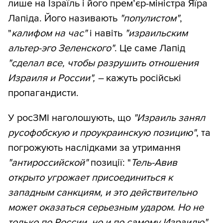
лише на Ізраїль і його прем’єр-міністра Яїра
Лапіда. Його називають
"популистом"
,
"
калифом на час"
і навіть
"израильским
альтер-эго Зеленского"
. Це саме Лапід
"сделал все, чтобы разрушить отношения
Израиля и России", –
кажуть російські
пропагандисти.
У росЗМІ наголошують, що
"Израиль занял
русофобскую и проукраинскую позицию"
, та
погрожують наслідками за утримання
"антироссийской"
позиції: "
Тель-Авив
открыто угрожает присоединиться к
западным санкциям, и это действительно
может оказаться серьезным ударом. Но не
только по России, но и по самому Израилю",