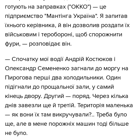
готують на заправках ("ОККО") — це
підприємство "Мантінга Україна". Я запитав
їхнього керівника, й він дозволив роздати їх
військовим і теробороні, щоб спорожнити
фури, — розповідає він.
— Спочатку мої водії Андрій Костюков і
Олександр Семененко загнали до моргу на
Пирогова перші два холодильники. Один
підігнали до прощальної зали, у самий
кінець двору. Другий — поряд. Через кілька
днів завезли ще й третій. Територія маленька
— як вони їх там викручували?.. Треба було
ще, але в мене порожніх машин тоді більше
не було.