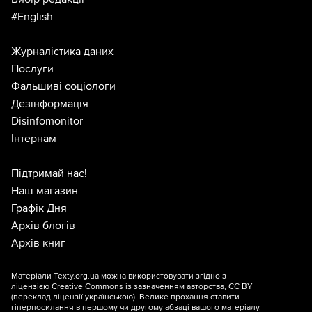
#English
Журналістика даних
Послуги
Фальшиві соціологи
Дезінформація
Disinfomonitor
Інтернам
Підтримай нас!
Наш магазин
Графік Дня
Архів блогів
Архів книг
Матеріали Texty.org.ua можна використовувати згідно з
ліцензією
Creative Commons із зазначенням авторства, CC BY
(переклад ліцензії
українською
). Велике прохання ставити
гіперпосилання в першому чи другому абзаці вашого матеріалу.