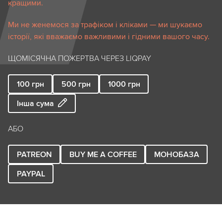
кращими.
Ми не женемося за трафіком і кліками — ми шукаємо
історії, які вважаємо важливими і гідними вашого часу.
ЩОМІСЯЧНА ПОЖЕРТВА ЧЕРЕЗ LIQPAY
100
грн
500
грн
1000
грн
Інша сума
АБО
PATREON
BUY ME A COFFEE
МОНОБАЗА
PAYPAL