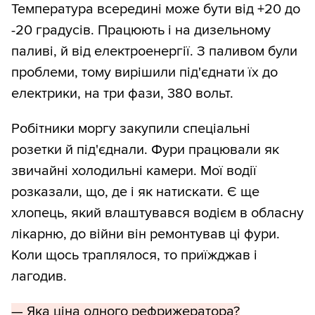
Температура всередині може бути від +20 до
-20 градусів. Працюють і на дизельному
паливі, й від електроенергії. З паливом були
проблеми, тому вирішили під'єднати їх до
електрики, на три фази, 380 вольт.
Робітники моргу закупили спеціальні
розетки й під'єднали. Фури працювали як
звичайні холодильні камери. Мої водії
розказали, що, де і як натискати. Є ще
хлопець, який влаштувався водієм в обласну
лікарню, до війни він ремонтував ці фури.
Коли щось траплялося, то приїжджав і
лагодив.
— Яка ціна одного рефрижератора?