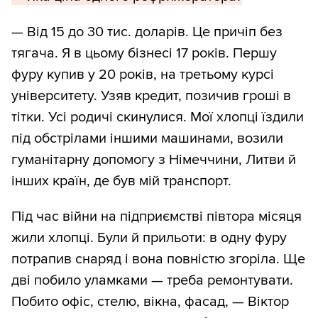
— Від 15 до 30 тис. доларів. Це причіп без
тягача. Я в цьому бізнесі 17 років. Першу
фуру купив у 20 років, на третьому курсі
університету. Узяв кредит, позичив гроші в
тітки. Усі родичі скинулися. Мої хлопці їздили
під обстрілами іншими машинами, возили
гуманітарну допомогу з Німеччини, Литви й
інших країн, де був мій транспорт.
Під час війни на підприємстві півтора місяця
жили хлопці. Були й прильоти: в одну фуру
потрапив снаряд і вона повністю згоріла. Ще
дві побило уламками — треба ремонтувати.
Побито офіс, стелю, вікна, фасад, — Віктор