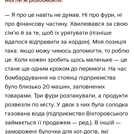
Могли ж розбомбити.
— Я про це навіть не думав. Ні про фури, ні
про фінансову частину. Хвилювався за свою
сім’ю й за те, щоб їх урятувати (пізніше
вдалося відправити за кордон). Моя позиція
така: якщо можу чимось допомогти, то роблю
це. Коли кожен зробить щось маленьке — це
стане ще одним кроком до перемоги. На час
бомбардування на стоянці підприємства
було близько 20 машин, заповнених
товарами. Три фури розпакували, а продукти
розвезли по місту. У двох з них була солодка
газована вода (підприємство Вікторовського
займається її продажем — ред.). В іншій —
заморожені булочки для хот-догів, які