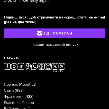
©
2010—2026 Texty.org.ua
Підпишіться, щоб отримувати найкращі статті на e-mail
(раз на два тижні)
ПІДПИСАТИСЯ
Подивитись свіжий випуск
Стежити:
UA
EN
Про нас
(About us)
Статті
(RSS)
Фрагменти
(RSS)
Розсилки Текстів
Вибір редакції